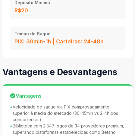
Deposito Minimo
R$20
Tempo de Saque
PIX: 30min-1h | Carteiras: 24-48h
Vantagens e Desvantagens
Vantagens
Velocidade de saque via PIX comprovadamente
superior à média do mercado (30-45min vs 2-4h dos
concorrentes)
Biblioteca com 2.847 jogos de 34 provedores premium,
superando plataformas estabelecidas como Betano