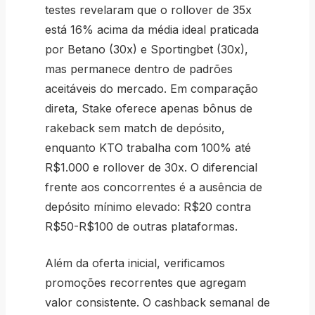
testes revelaram que o rollover de 35x
está 16% acima da média ideal praticada
por Betano (30x) e Sportingbet (30x),
mas permanece dentro de padrões
aceitáveis do mercado. Em comparação
direta, Stake oferece apenas bônus de
rakeback sem match de depósito,
enquanto KTO trabalha com 100% até
R$1.000 e rollover de 30x. O diferencial
frente aos concorrentes é a ausência de
depósito mínimo elevado: R$20 contra
R$50-R$100 de outras plataformas.
Além da oferta inicial, verificamos
promoções recorrentes que agregam
valor consistente. O cashback semanal de