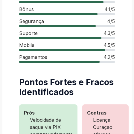
Bônus
4.1/5
Segurança
4/5
Suporte
4.3/5
Mobile
4.5/5
Pagamentos
4.2/5
Pontos Fortes e Fracos
Identificados
Prós
Contras
Velocidade de
Licença
saque via PIX
Curaçao