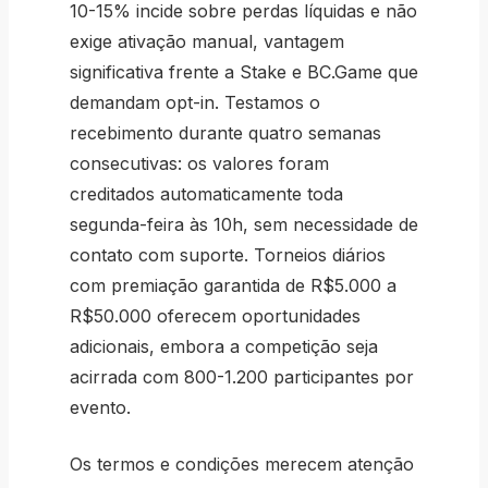
10-15% incide sobre perdas líquidas e não
exige ativação manual, vantagem
significativa frente a Stake e BC.Game que
demandam opt-in. Testamos o
recebimento durante quatro semanas
consecutivas: os valores foram
creditados automaticamente toda
segunda-feira às 10h, sem necessidade de
contato com suporte. Torneios diários
com premiação garantida de R$5.000 a
R$50.000 oferecem oportunidades
adicionais, embora a competição seja
acirrada com 800-1.200 participantes por
evento.
Os termos e condições merecem atenção