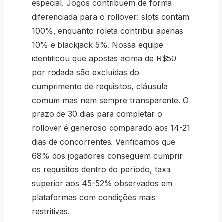
especial. Jogos contribuem de forma
diferenciada para o rollover: slots contam
100%, enquanto roleta contribui apenas
10% e blackjack 5%. Nossa equipe
identificou que apostas acima de R$50
por rodada são excluídas do
cumprimento de requisitos, cláusula
comum mas nem sempre transparente. O
prazo de 30 dias para completar o
rollover é generoso comparado aos 14-21
dias de concorrentes. Verificamos que
68% dos jogadores conseguem cumprir
os requisitos dentro do período, taxa
superior aos 45-52% observados em
plataformas com condições mais
restritivas.