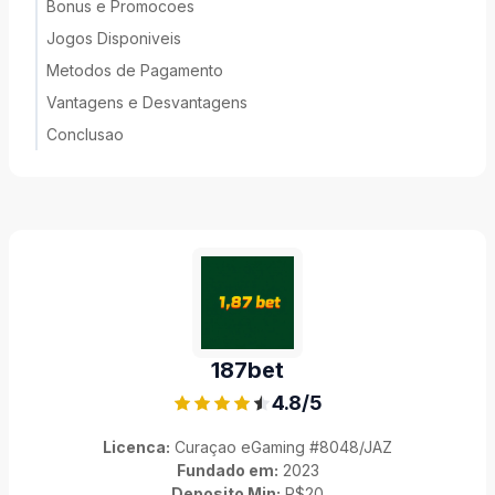
Bonus e Promocoes
Jogos Disponiveis
Metodos de Pagamento
Vantagens e Desvantagens
Conclusao
187bet
4.8/5
Licenca:
Curaçao eGaming #8048/JAZ
Fundado em:
2023
Deposito Min:
R$20