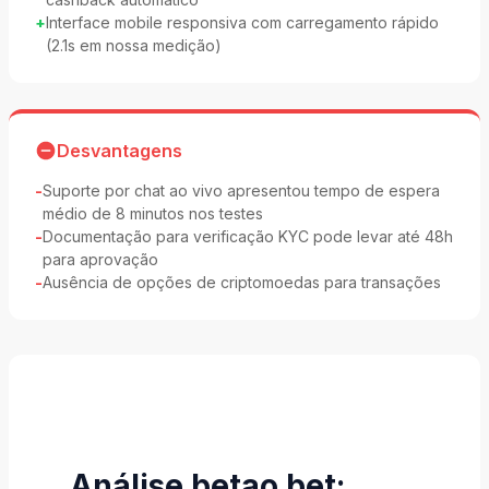
Interface mobile responsiva com carregamento rápido
(2.1s em nossa medição)
Desvantagens
Suporte por chat ao vivo apresentou tempo de espera
médio de 8 minutos nos testes
Documentação para verificação KYC pode levar até 48h
para aprovação
Ausência de opções de criptomoedas para transações
Análise betao bet: