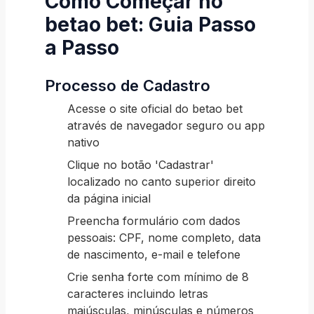
Como Começar no
betao bet: Guia Passo
a Passo
Processo de Cadastro
Acesse o site oficial do betao bet
através de navegador seguro ou app
nativo
Clique no botão 'Cadastrar'
localizado no canto superior direito
da página inicial
Preencha formulário com dados
pessoais: CPF, nome completo, data
de nascimento, e-mail e telefone
Crie senha forte com mínimo de 8
caracteres incluindo letras
maiúsculas, minúsculas e números