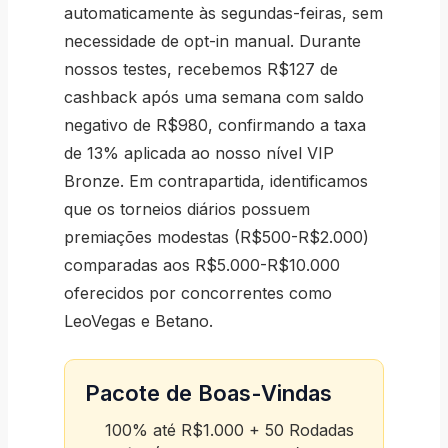
automaticamente às segundas-feiras, sem
necessidade de opt-in manual. Durante
nossos testes, recebemos R$127 de
cashback após uma semana com saldo
negativo de R$980, confirmando a taxa
de 13% aplicada ao nosso nível VIP
Bronze. Em contrapartida, identificamos
que os torneios diários possuem
premiações modestas (R$500-R$2.000)
comparadas aos R$5.000-R$10.000
oferecidos por concorrentes como
LeoVegas e Betano.
Pacote de Boas-Vindas
100% até R$1.000 + 50 Rodadas