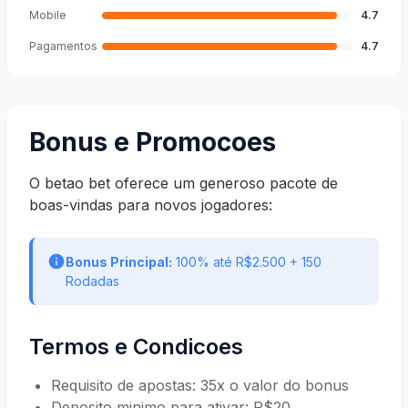
Mobile
4.7
Pagamentos
4.7
Bonus e Promocoes
O betao bet oferece um generoso pacote de
boas-vindas para novos jogadores:
Bonus Principal:
100% até R$2.500 + 150
Rodadas
Termos e Condicoes
Requisito de apostas: 35x o valor do bonus
Deposito minimo para ativar: R$20