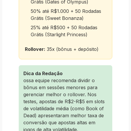
Grátis (Gates of Olympus)
50% até R$1.000 + 50 Rodadas
Grátis (Sweet Bonanza)
25% até R$500 + 50 Rodadas
Grátis (Starlight Princess)
Rollover:
35x (bônus + depósito)
Dica da Redação
ossa equipe recomenda dividir o
bônus em sessões menores para
gerenciar melhor o rollover. Nos
testes, apostas de R$2-R$5 em slots
de volatilidade média (como Book of
Dead) apresentaram melhor taxa de
conversão que apostas altas em
jogos de alta volatilidade.