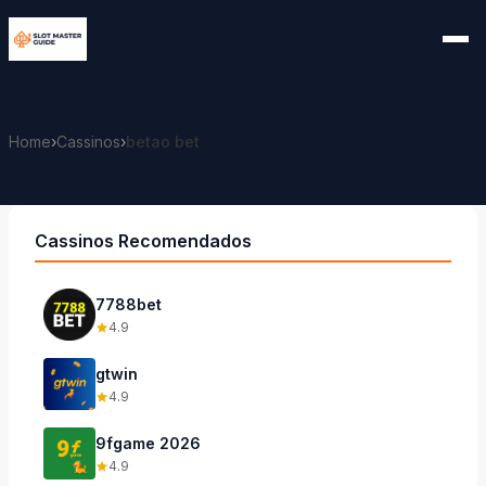
HOT
Home
›
Cassinos
›
betao bet
Cassinos Recomendados
7788bet
4.9
gtwin
4.9
9fgame 2026
4.9