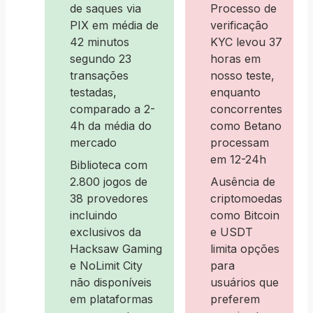
de saques via
Processo de
PIX em média de
verificação
42 minutos
KYC levou 37
segundo 23
horas em
transações
nosso teste,
testadas,
enquanto
comparado a 2-
concorrentes
4h da média do
como Betano
mercado
processam
em 12-24h
Biblioteca com
2.800 jogos de
Ausência de
38 provedores
criptomoedas
incluindo
como Bitcoin
exclusivos da
e USDT
Hacksaw Gaming
limita opções
e NoLimit City
para
não disponíveis
usuários que
em plataformas
preferem