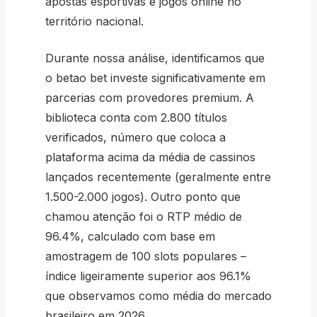
apostas esportivas e jogos online no
território nacional.
Durante nossa análise, identificamos que
o betao bet investe significativamente em
parcerias com provedores premium. A
biblioteca conta com 2.800 títulos
verificados, número que coloca a
plataforma acima da média de cassinos
lançados recentemente (geralmente entre
1.500-2.000 jogos). Outro ponto que
chamou atenção foi o RTP médio de
96.4%, calculado com base em
amostragem de 100 slots populares –
índice ligeiramente superior aos 96.1%
que observamos como média do mercado
brasileiro em 2026.