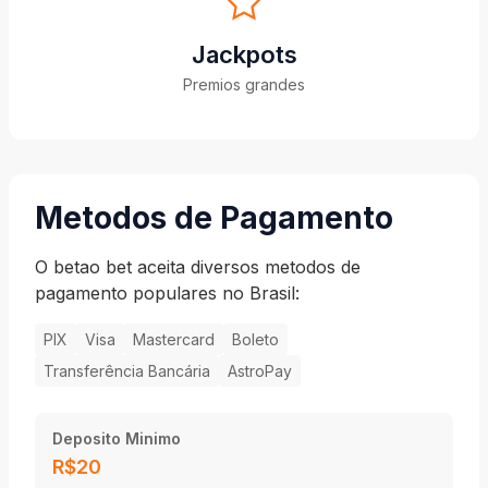
Jackpots
Premios grandes
Metodos de Pagamento
O betao bet aceita diversos metodos de
pagamento populares no Brasil:
PIX
Visa
Mastercard
Boleto
Transferência Bancária
AstroPay
Deposito Minimo
R$20