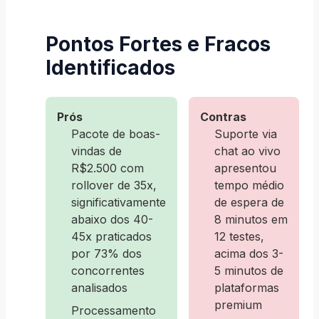
Pontos Fortes e Fracos
Identificados
Prós
Contras
Pacote de boas-
Suporte via
vindas de
chat ao vivo
R$2.500 com
apresentou
rollover de 35x,
tempo médio
significativamente
de espera de
abaixo dos 40-
8 minutos em
45x praticados
12 testes,
por 73% dos
acima dos 3-
concorrentes
5 minutos de
analisados
plataformas
premium
Processamento