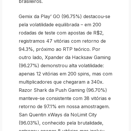
brasileiros.
Gemix da Play’ GO (96.75%) destacou-se
pela volatilidade equilibrada – em 200
rodadas de teste com apostas de R$2,
registramos 47 vitórias com retorno de
94.3%, próximo ao RTP teórico. Por
outro lado, Xpander da Hacksaw Gaming
(96.27%) demonstrou alta volatilidade:
apenas 12 vitórias em 200 spins, mas com
multiplicadores que chegaram a 340x.
Razor Shark da Push Gaming (96.70%)
manteve-se consistente com 38 vitórias e
retorno de 97.1% em nossa amostragem.
San Quentin xWays da NoLimit City
(96.03%), conhecido pela brutalidade,