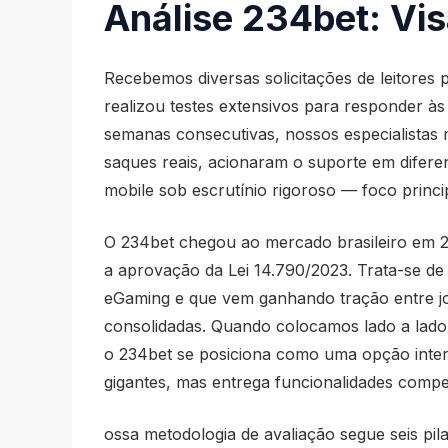
Análise 234bet: Vi
Recebemos diversas solicitações de leitores 
realizou testes extensivos para responder às
semanas consecutivas, nossos especialistas 
saques reais, acionaram o suporte em difere
mobile sob escrutínio rigoroso — foco princip
O 234bet chegou ao mercado brasileiro em 2
a aprovação da Lei 14.790/2023. Trata-se d
eGaming e que vem ganhando tração entre jo
consolidadas. Quando colocamos lado a lad
o 234bet se posiciona como uma opção inter
gigantes, mas entrega funcionalidades compet
ossa metodologia de avaliação segue seis pil