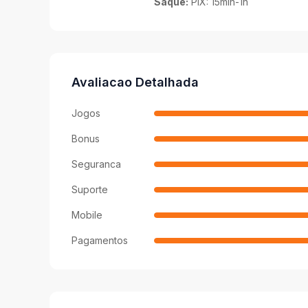
Saque:
PIX: 15min-1h
Avaliacao Detalhada
Jogos
Bonus
Seguranca
Suporte
Mobile
Pagamentos