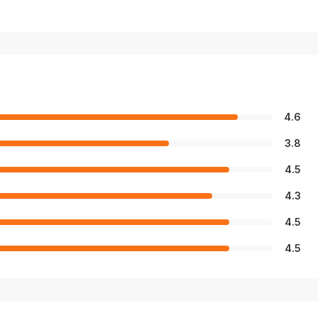
4.6
3.8
4.5
4.3
4.5
4.5