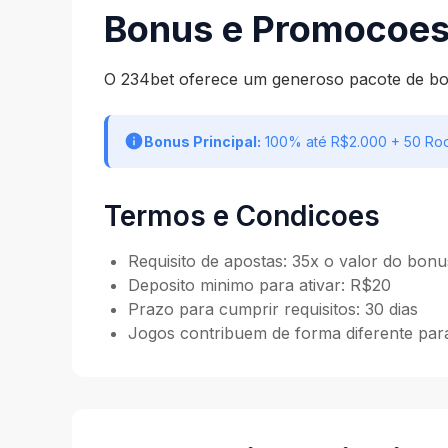
Bonus e Promocoe
O 234bet oferece um generoso pacote de bo
Bonus Principal:
100% até R$2.000 + 50 Rod
Termos e Condicoes
Requisito de apostas: 35x o valor do bonu
Deposito minimo para ativar: R$20
Prazo para cumprir requisitos: 30 dias
Jogos contribuem de forma diferente para