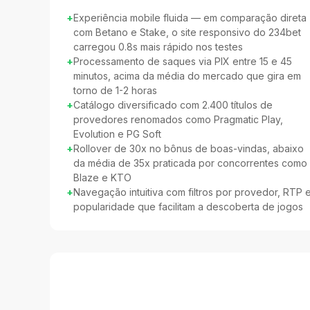
Experiência mobile fluida — em comparação direta
com Betano e Stake, o site responsivo do 234bet
carregou 0.8s mais rápido nos testes
Processamento de saques via PIX entre 15 e 45
minutos, acima da média do mercado que gira em
torno de 1-2 horas
Catálogo diversificado com 2.400 títulos de
provedores renomados como Pragmatic Play,
Evolution e PG Soft
Rollover de 30x no bônus de boas-vindas, abaixo
da média de 35x praticada por concorrentes como
Blaze e KTO
Navegação intuitiva com filtros por provedor, RTP 
popularidade que facilitam a descoberta de jogos