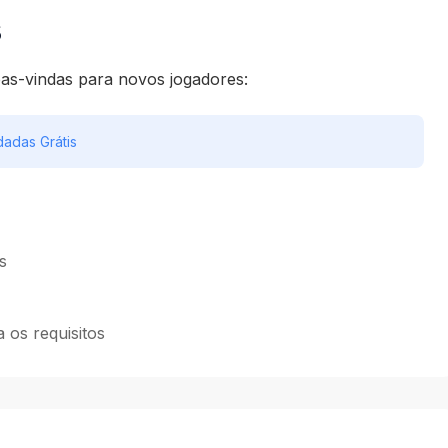
s
as-vindas para novos jogadores:
adas Grátis
s
 os requisitos