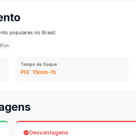
ento
to populares no Brasil:
4Fun
Tempo de Saque
PIX: 15min-1h
tagens
Desvantagens