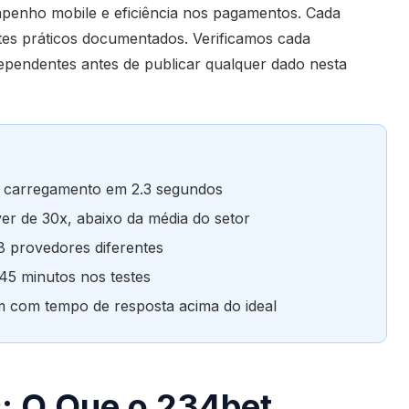
mpenho mobile e eficiência nos pagamentos. Cada
stes práticos documentados. Verificamos cada
pendentes antes de publicar qualquer dado nesta
m carregamento em 2.3 segundos
r de 30x, abaixo da média do setor
8 provedores diferentes
45 minutos nos testes
 com tempo de resposta acima do ideal
: O Que o 234bet