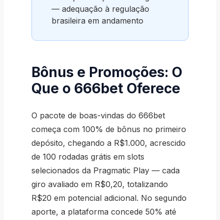
— adequação à regulação
brasileira em andamento
Bônus e Promoções: O
Que o 666bet Oferece
O pacote de boas-vindas do 666bet
começa com 100% de bônus no primeiro
depósito, chegando a R$1.000, acrescido
de 100 rodadas grátis em slots
selecionados da Pragmatic Play — cada
giro avaliado em R$0,20, totalizando
R$20 em potencial adicional. No segundo
aporte, a plataforma concede 50% até