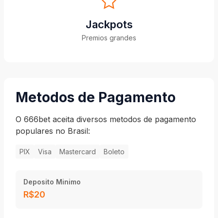
Jackpots
Premios grandes
Metodos de Pagamento
O 666bet aceita diversos metodos de pagamento
populares no Brasil:
PIX
Visa
Mastercard
Boleto
Deposito Minimo
R$20