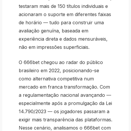
testaram mais de 150 títulos individuais e
acionaram o suporte em diferentes faixas
de horário — tudo para construir uma
avaliação genuína, baseada em
experiência direta e dados mensuráveis,
não em impressões superficiais.
O 666bet chegou ao radar do público
brasileiro em 2022, posicionando-se
como alternativa competitiva num
mercado em franca transformação. Com
a regulamentação nacional avançando —
especialmente após a promulgação da Lei
14.790/2023 — os jogadores passaram a
exigir mais transparência das plataformas.
Nesse cenário, analisamos o 666bet com