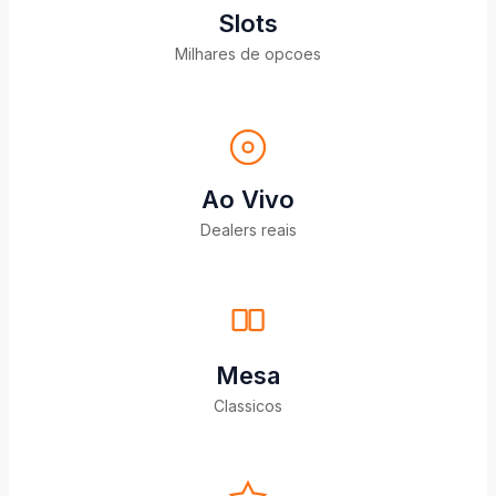
Slots
Milhares de opcoes
Ao Vivo
Dealers reais
Mesa
Classicos