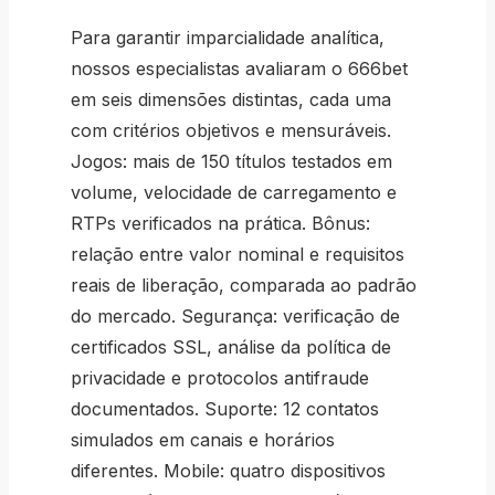
Para garantir imparcialidade analítica,
nossos especialistas avaliaram o 666bet
em seis dimensões distintas, cada uma
com critérios objetivos e mensuráveis.
Jogos: mais de 150 títulos testados em
volume, velocidade de carregamento e
RTPs verificados na prática. Bônus:
relação entre valor nominal e requisitos
reais de liberação, comparada ao padrão
do mercado. Segurança: verificação de
certificados SSL, análise da política de
privacidade e protocolos antifraude
documentados. Suporte: 12 contatos
simulados em canais e horários
diferentes. Mobile: quatro dispositivos