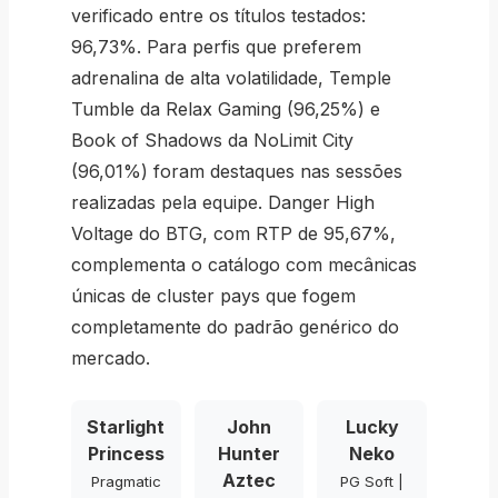
verificado entre os títulos testados:
96,73%. Para perfis que preferem
adrenalina de alta volatilidade, Temple
Tumble da Relax Gaming (96,25%) e
Book of Shadows da NoLimit City
(96,01%) foram destaques nas sessões
realizadas pela equipe. Danger High
Voltage do BTG, com RTP de 95,67%,
complementa o catálogo com mecânicas
únicas de cluster pays que fogem
completamente do padrão genérico do
mercado.
Starlight
John
Lucky
Princess
Hunter
Neko
Aztec
Pragmatic
PG Soft |