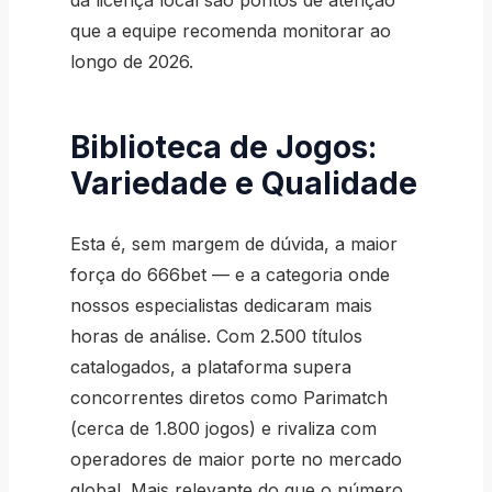
da licença local são pontos de atenção
que a equipe recomenda monitorar ao
longo de 2026.
Biblioteca de Jogos:
Variedade e Qualidade
Esta é, sem margem de dúvida, a maior
força do 666bet — e a categoria onde
nossos especialistas dedicaram mais
horas de análise. Com 2.500 títulos
catalogados, a plataforma supera
concorrentes diretos como Parimatch
(cerca de 1.800 jogos) e rivaliza com
operadores de maior porte no mercado
global. Mais relevante do que o número