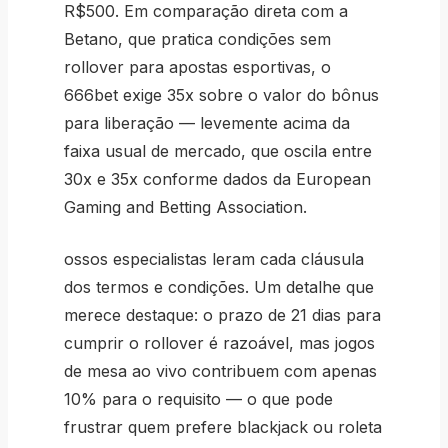
R$500. Em comparação direta com a
Betano, que pratica condições sem
rollover para apostas esportivas, o
666bet exige 35x sobre o valor do bônus
para liberação — levemente acima da
faixa usual de mercado, que oscila entre
30x e 35x conforme dados da European
Gaming and Betting Association.
ossos especialistas leram cada cláusula
dos termos e condições. Um detalhe que
merece destaque: o prazo de 21 dias para
cumprir o rollover é razoável, mas jogos
de mesa ao vivo contribuem com apenas
10% para o requisito — o que pode
frustrar quem prefere blackjack ou roleta