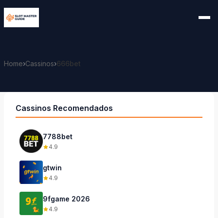
HOT
Home
›
Cassinos
›
666bet
Cassinos Recomendados
7788bet
4.9
gtwin
4.9
9fgame 2026
4.9