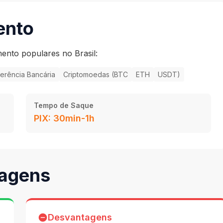
ento
ento populares no Brasil:
erência Bancária
Criptomoedas (BTC
ETH
USDT)
Tempo de Saque
PIX: 30min-1h
tagens
Desvantagens