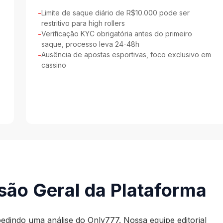
Limite de saque diário de R$10.000 pode ser
restritivo para high rollers
Verificação KYC obrigatória antes do primeiro
saque, processo leva 24-48h
Ausência de apostas esportivas, foco exclusivo em
cassino
são Geral da Plataforma
pedindo uma análise do Only777. Nossa equipe editorial