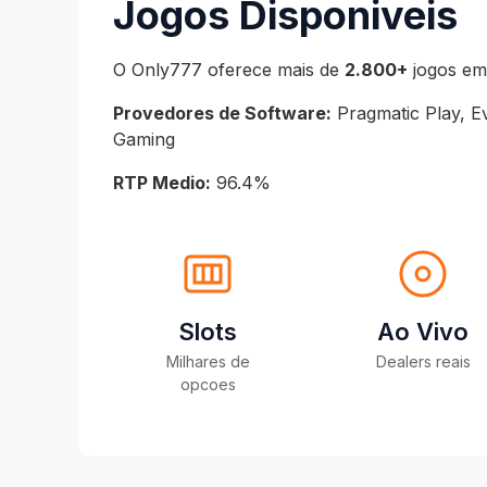
Jogos Disponiveis
O Only777 oferece mais de
2.800+
jogos em 
Provedores de Software:
Pragmatic Play, E
Gaming
RTP Medio:
96.4%
Slots
Ao Vivo
Milhares de
Dealers reais
opcoes