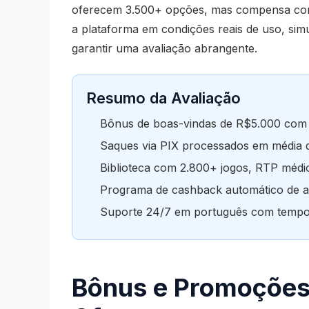
oferecem 3.500+ opções, mas compensa com
a plataforma em condições reais de uso, simu
garantir uma avaliação abrangente.
Resumo da Avaliação
Bônus de boas-vindas de R$5.000 com 
Saques via PIX processados em média d
Biblioteca com 2.800+ jogos, RTP médi
Programa de cashback automático de at
Suporte 24/7 em português com tempo 
Bônus e Promoções