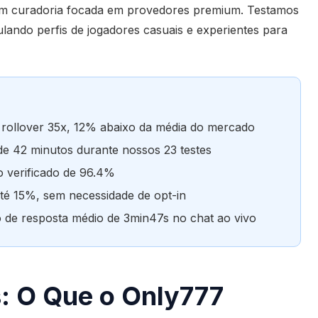
 curadoria focada em provedores premium. Testamos
lando perfis de jogadores casuais e experientes para
rollover 35x, 12% abaixo da média do mercado
e 42 minutos durante nossos 23 testes
o verificado de 96.4%
é 15%, sem necessidade de opt-in
de resposta médio de 3min47s no chat ao vivo
: O Que o Only777