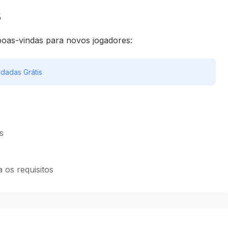
s
oas-vindas para novos jogadores:
dadas Grátis
s
 os requisitos