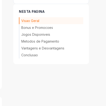
NESTA PAGINA
Visao Geral
Bonus e Promocoes
Jogos Disponiveis
Metodos de Pagamento
Vantagens e Desvantagens
Conclusao