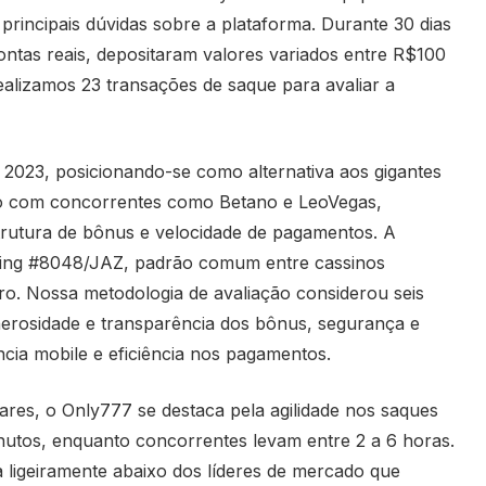
 principais dúvidas sobre a plataforma. Durante 30 dias
ontas reais, depositaram valores variados entre R$100
ealizamos 23 transações de saque para avaliar a
2023, posicionando-se como alternativa aos gigantes
do com concorrentes como Betano e LeoVegas,
estrutura de bônus e velocidade de pagamentos. A
ming #8048/JAZ, padrão comum entre cassinos
iro. Nossa metodologia de avaliação considerou seis
enerosidade e transparência dos bônus, segurança e
ncia mobile e eficiência nos pagamentos.
res, o Only777 se destaca pela agilidade nos saques
nutos, enquanto concorrentes levam entre 2 a 6 horas.
ca ligeiramente abaixo dos líderes de mercado que