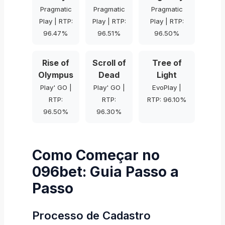
Pragmatic
Pragmatic
Pragmatic
Play | RTP:
Play | RTP:
Play | RTP:
96.47%
96.51%
96.50%
Rise of
Scroll of
Tree of
Olympus
Dead
Light
Play' GO |
Play' GO |
EvoPlay |
RTP:
RTP:
RTP: 96.10%
96.50%
96.30%
Como Começar no
096bet: Guia Passo a
Passo
Processo de Cadastro