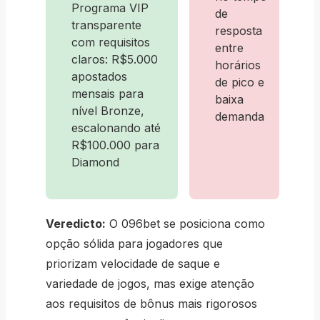
Programa VIP
de
transparente
resposta
com requisitos
entre
claros: R$5.000
horários
apostados
de pico e
mensais para
baixa
nível Bronze,
demanda
escalonando até
R$100.000 para
Diamond
Veredicto:
O 096bet se posiciona como
opção sólida para jogadores que
priorizam velocidade de saque e
variedade de jogos, mas exige atenção
aos requisitos de bônus mais rigorosos