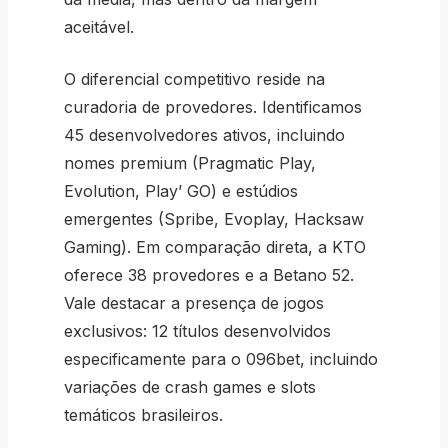
aceitável.
O diferencial competitivo reside na
curadoria de provedores. Identificamos
45 desenvolvedores ativos, incluindo
nomes premium (Pragmatic Play,
Evolution, Play’ GO) e estúdios
emergentes (Spribe, Evoplay, Hacksaw
Gaming). Em comparação direta, a KTO
oferece 38 provedores e a Betano 52.
Vale destacar a presença de jogos
exclusivos: 12 títulos desenvolvidos
especificamente para o 096bet, incluindo
variações de crash games e slots
temáticos brasileiros.