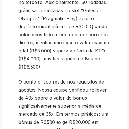
no terceiro. Adicionalmente, 50 rodadas
grátis são creditadas no slot “Gates of
Olympus” (Pragmatic Play) após o
depósito inicial mínimo de R$50. Quando
colocamos lado a lado com concorrentes
diretos, identificamos que o valor máximo
total (R$5.000) supera a oferta da KTO
(R$4.000) mas fica aquém da Betano
(R$6.500).
O ponto crítico reside nos requisitos de
apostas. Nossa equipe verificou rollover
de 40x sobre o valor do bônus –
significativamente superior à média de
mercado de 35x. Em termos práticos: um
bônus de R$500 exige R$20.000 em