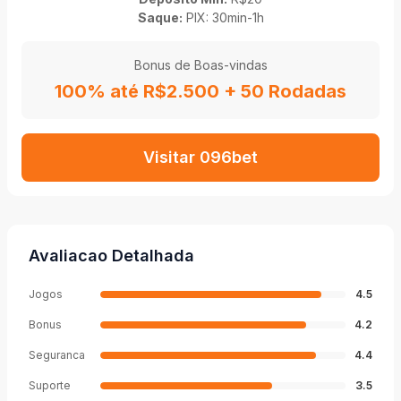
Saque:
PIX: 30min-1h
Bonus de Boas-vindas
100% até R$2.500 + 50 Rodadas
Visitar 096bet
Avaliacao Detalhada
Jogos
4.5
Bonus
4.2
Seguranca
4.4
Suporte
3.5