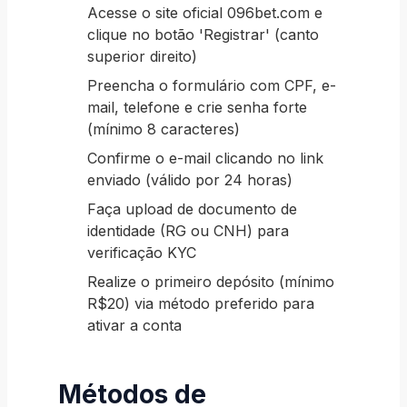
Acesse o site oficial 096bet.com e
clique no botão 'Registrar' (canto
superior direito)
Preencha o formulário com CPF, e-
mail, telefone e crie senha forte
(mínimo 8 caracteres)
Confirme o e-mail clicando no link
enviado (válido por 24 horas)
Faça upload de documento de
identidade (RG ou CNH) para
verificação KYC
Realize o primeiro depósito (mínimo
R$20) via método preferido para
ativar a conta
Métodos de