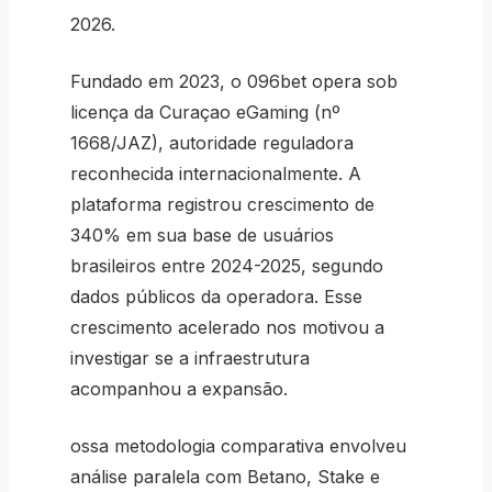
2026.
Fundado em 2023, o 096bet opera sob
licença da Curaçao eGaming (nº
1668/JAZ), autoridade reguladora
reconhecida internacionalmente. A
plataforma registrou crescimento de
340% em sua base de usuários
brasileiros entre 2024-2025, segundo
dados públicos da operadora. Esse
crescimento acelerado nos motivou a
investigar se a infraestrutura
acompanhou a expansão.
ossa metodologia comparativa envolveu
análise paralela com Betano, Stake e