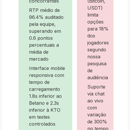
concorrentes
(Bitcoin,
USDT)
RTP médio de
limita
96.4% auditado
opções
pela equipe,
para 18%
superando em
dos
0.6 pontos
jogadores
percentuais a
segundo
média de
nossa
mercado
pesquisa
Interface mobile
de
responsiva com
audiência
tempo de
Suporte
carregamento
via chat
1.8s inferior ao
ao vivo
Betano e 2.3s
com
inferior à KTO
variação
em testes
de 300%
controlados
no tempo