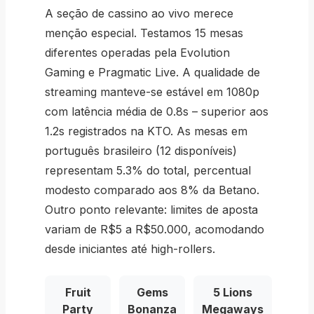
A seção de cassino ao vivo merece
menção especial. Testamos 15 mesas
diferentes operadas pela Evolution
Gaming e Pragmatic Live. A qualidade de
streaming manteve-se estável em 1080p
com latência média de 0.8s – superior aos
1.2s registrados na KTO. As mesas em
português brasileiro (12 disponíveis)
representam 5.3% do total, percentual
modesto comparado aos 8% da Betano.
Outro ponto relevante: limites de aposta
variam de R$5 a R$50.000, acomodando
desde iniciantes até high-rollers.
Fruit
Gems
5 Lions
Party
Bonanza
Megaways