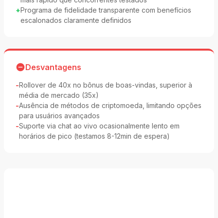
Programa de fidelidade transparente com benefícios
escalonados claramente definidos
Desvantagens
Rollover de 40x no bônus de boas-vindas, superior à
média de mercado (35x)
Ausência de métodos de criptomoeda, limitando opções
para usuários avançados
Suporte via chat ao vivo ocasionalmente lento em
horários de pico (testamos 8-12min de espera)