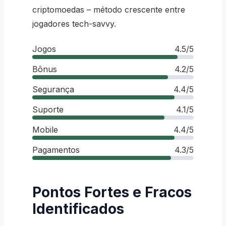
criptomoedas – método crescente entre
jogadores tech-savvy.
Jogos
4.5/5
Bônus
4.2/5
Segurança
4.4/5
Suporte
4.1/5
Mobile
4.4/5
Pagamentos
4.3/5
Pontos Fortes e Fracos
Identificados