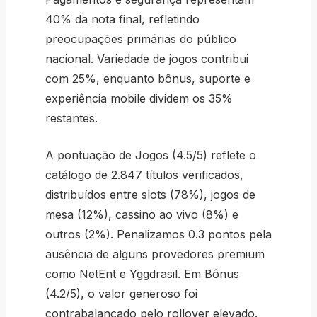
40% da nota final, refletindo
preocupações primárias do público
nacional. Variedade de jogos contribui
com 25%, enquanto bônus, suporte e
experiência mobile dividem os 35%
restantes.
A pontuação de Jogos (4.5/5) reflete o
catálogo de 2.847 títulos verificados,
distribuídos entre slots (78%), jogos de
mesa (12%), cassino ao vivo (8%) e
outros (2%). Penalizamos 0.3 pontos pela
ausência de alguns provedores premium
como NetEnt e Yggdrasil. Em Bônus
(4.2/5), o valor generoso foi
contrabalançado pelo rollover elevado.