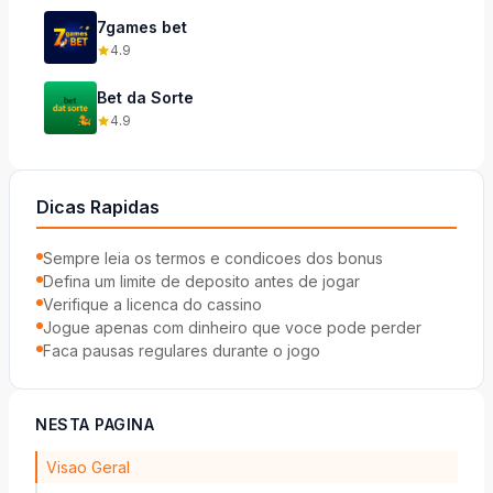
7games bet
4.9
Bet da Sorte
4.9
Dicas Rapidas
Sempre leia os termos e condicoes dos bonus
Defina um limite de deposito antes de jogar
Verifique a licenca do cassino
Jogue apenas com dinheiro que voce pode perder
Faca pausas regulares durante o jogo
NESTA PAGINA
Visao Geral