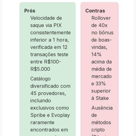
Prós
Contras
Velocidade de
Rollover
saque via PIX
de 40x
consistentemente
no bônus
inferior a 1 hora,
de boas-
verificada em 12
vindas,
transações teste
14%
entre R$100-
acima da
R$5.000
média de
mercado
Catálogo
e 33%
diversificado com
superior
45 provedores,
à Stake
incluindo
exclusivos como
Ausência
Spribe e Evoplay
de
raramente
métodos
encontrados em
cripto