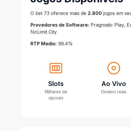
O bet 73 oferece mais de
2.800
jogos em seu
Provedores de Software:
Pragmatic Play, E
NoLimit City
RTP Medio:
96.4%
Slots
Ao Vivo
Milhares de
Dealers reais
opcoes