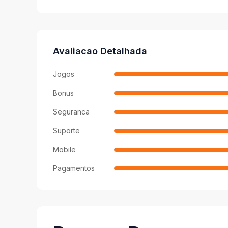
Avaliacao Detalhada
Jogos
Bonus
Seguranca
Suporte
Mobile
Pagamentos