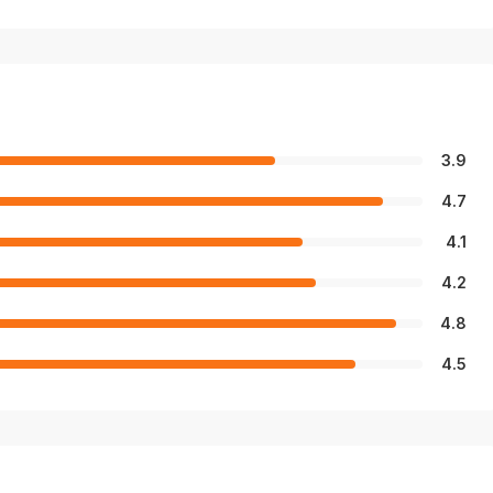
3.9
4.7
4.1
4.2
4.8
4.5