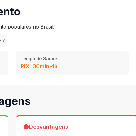
ento
to populares no Brasil:
pay
Tempo de Saque
PIX: 30min-1h
tagens
Desvantagens