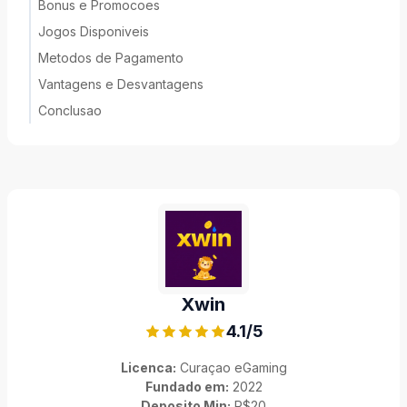
Bonus e Promocoes
Jogos Disponiveis
Metodos de Pagamento
Vantagens e Desvantagens
Conclusao
Xwin
4.1/5
Licenca:
Curaçao eGaming
Fundado em:
2022
Deposito Min:
R$20