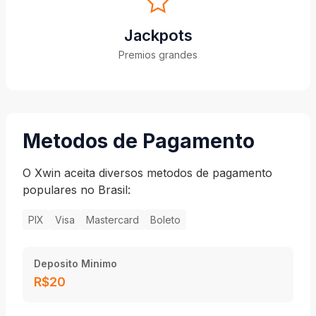
Jackpots
Premios grandes
Metodos de Pagamento
O Xwin aceita diversos metodos de pagamento
populares no Brasil:
PIX
Visa
Mastercard
Boleto
Deposito Minimo
R$20