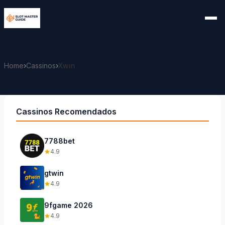
HOT
Home
›
Cassinos
›
Xwin
Cassinos Recomendados
7788bet
4.9
gtwin
4.9
9fgame 2026
4.9