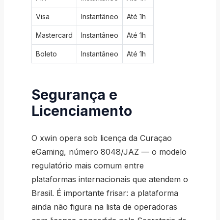
Visa
Instantâneo
Até 1h
Mastercard
Instantâneo
Até 1h
Boleto
Instantâneo
Até 1h
Segurança e
Licenciamento
O xwin opera sob licença da Curaçao
eGaming, número 8048/JAZ — o modelo
regulatório mais comum entre
plataformas internacionais que atendem o
Brasil. É importante frisar: a plataforma
ainda não figura na lista de operadoras