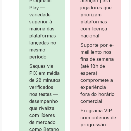
Pragmatic
atenção para
Play —
jogadores que
variedade
priorizam
superior à
plataformas
maioria das
com licença
plataformas
nacional
lançadas no
Suporte por e-
mesmo
mail lento nos
período
fins de semana
Saques via
(até 18h de
PIX em média
espera)
de 28 minutos
compromete a
verificados
experiência
nos testes —
fora do horário
desempenho
comercial
que rivaliza
Programa VIP
com líderes
com critérios de
de mercado
progressão
como Betano