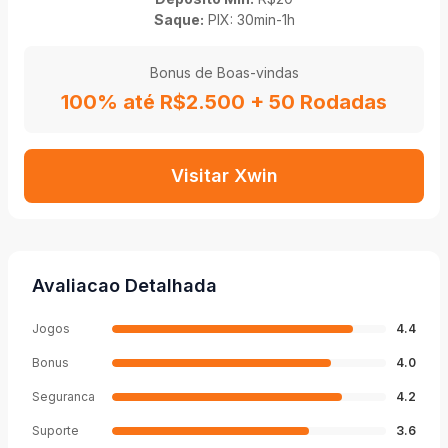
Saque:
PIX: 30min-1h
Bonus de Boas-vindas
100% até R$2.500 + 50 Rodadas
Visitar Xwin
Avaliacao Detalhada
Jogos
4.4
Bonus
4.0
Seguranca
4.2
Suporte
3.6