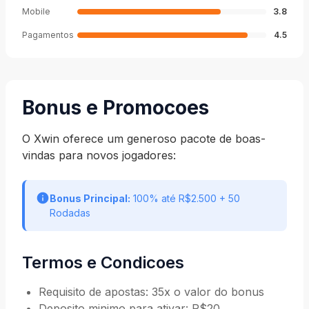
Mobile
3.8
Pagamentos
4.5
Bonus e Promocoes
O Xwin oferece um generoso pacote de boas-
vindas para novos jogadores:
Bonus Principal:
100% até R$2.500 + 50
Rodadas
Termos e Condicoes
Requisito de apostas: 35x o valor do bonus
Deposito minimo para ativar: R$20