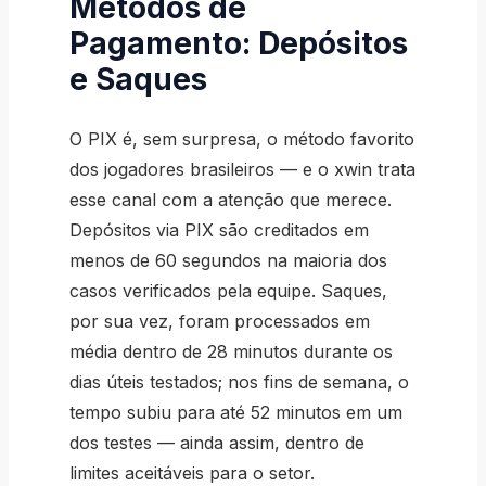
Métodos de
Pagamento: Depósitos
e Saques
O PIX é, sem surpresa, o método favorito
dos jogadores brasileiros — e o xwin trata
esse canal com a atenção que merece.
Depósitos via PIX são creditados em
menos de 60 segundos na maioria dos
casos verificados pela equipe. Saques,
por sua vez, foram processados em
média dentro de 28 minutos durante os
dias úteis testados; nos fins de semana, o
tempo subiu para até 52 minutos em um
dos testes — ainda assim, dentro de
limites aceitáveis para o setor.