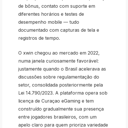
de bônus, contato com suporte em
diferentes horários e testes de
desempenho mobile — tudo
documentado com capturas de tela e
registros de tempo.
O xwin chegou ao mercado em 2022,
numa janela curiosamente favorável:
justamente quando o Brasil acelerava as
discussões sobre regulamentação do
setor, consolidada posteriormente pela
Lei 14.790/2023. A plataforma opera sob
licença de Curaçao eGaming e tem
construído gradualmente sua presença
entre jogadores brasileiros, com um
apelo claro para quem prioriza variedade