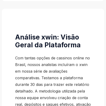
Análise xwin: Visão
Geral da Plataforma
Com tantas opções de cassinos online no
Brasil, nossos analistas incluíram o xwin
em nossa série de avaliações
comparativas. Testamos a plataforma
durante 30 dias para trazer este relatório
detalhado. A metodologia utilizada pela
nossa equipe envolveu criação de conta
real, depósitos e saques efetivos, ativação