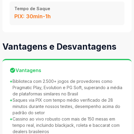
Tempo de Saque
PIX: 30min-1h
Vantagens e Desvantagens
Vantagens
Biblioteca com 2.500+ jogos de provedores como
Pragmatic Play, Evolution e PG Soft, superando a média
de plataformas similares no Brasil
Saques via PIX com tempo médio verificado de 28
minutos durante nossos testes, desempenho acima do
padrão do setor
Cassino ao vivo robusto com mais de 150 mesas em
tempo real, incluindo blackjack, roleta e baccarat com
dealers brasileiros