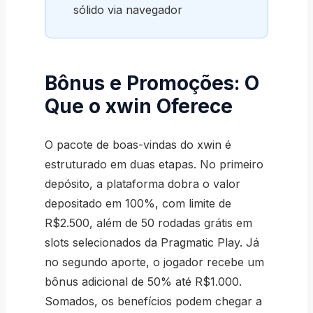
sólido via navegador
Bônus e Promoções: O
Que o xwin Oferece
O pacote de boas-vindas do xwin é
estruturado em duas etapas. No primeiro
depósito, a plataforma dobra o valor
depositado em 100%, com limite de
R$2.500, além de 50 rodadas grátis em
slots selecionados da Pragmatic Play. Já
no segundo aporte, o jogador recebe um
bônus adicional de 50% até R$1.000.
Somados, os benefícios podem chegar a