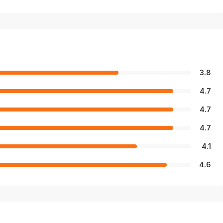
3.8
4.7
4.7
4.7
4.1
4.6