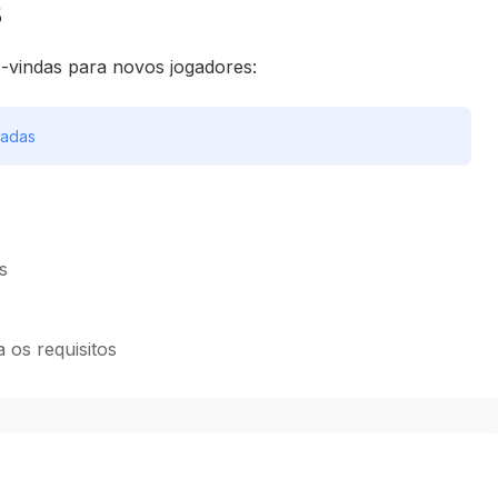
s
-vindas para novos jogadores:
dadas
s
 os requisitos