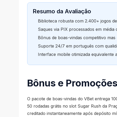
Resumo da Avaliação
Biblioteca robusta com 2.400+ jogos d
Saques via PIX processados em média d
Bônus de boas-vindas competitivo mas 
Suporte 24/7 em português com qualid
Interface mobile otimizada equivalente
Bônus e Promoções
O pacote de boas-vindas do VBet entrega 1
50 rodadas grátis no slot Sugar Rush da Pra
creditado instantaneamente após depósito m