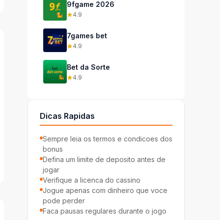
9fgame 2026
4.9
7games bet
4.9
Bet da Sorte
4.9
Dicas Rapidas
Sempre leia os termos e condicoes dos
bonus
Defina um limite de deposito antes de
jogar
Verifique a licenca do cassino
Jogue apenas com dinheiro que voce
pode perder
Faca pausas regulares durante o jogo