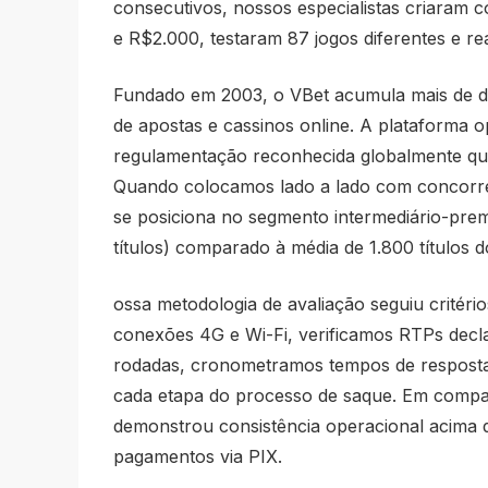
consecutivos, nossos especialistas criaram c
e R$2.000, testaram 87 jogos diferentes e rea
Fundado em 2003, o VBet acumula mais de du
de apostas e cassinos online. A plataforma
regulamentação reconhecida globalmente que e
Quando colocamos lado a lado com concorre
se posiciona no segmento intermediário-pre
títulos) comparado à média de 1.800 títulos do
ossa metodologia de avaliação seguiu critér
conexões 4G e Wi-Fi, verificamos RTPs decl
rodadas, cronometramos tempos de resposta
cada etapa do processo de saque. Em compar
demonstrou consistência operacional acima
pagamentos via PIX.