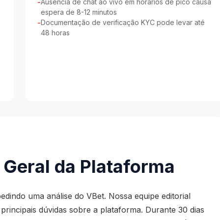
Ausência de chat ao vivo em horários de pico causa
espera de 8-12 minutos
Documentação de verificação KYC pode levar até
48 horas
 Geral da Plataforma
pedindo uma análise do VBet. Nossa equipe editorial
 principais dúvidas sobre a plataforma. Durante 30 dias