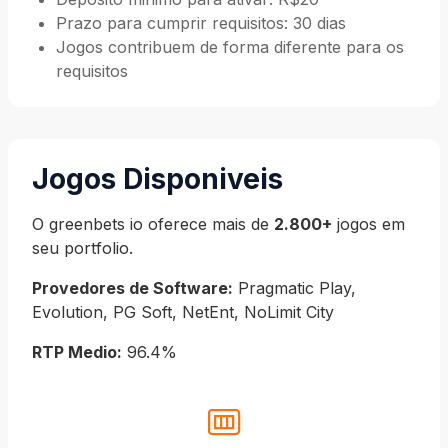
Prazo para cumprir requisitos: 30 dias
Jogos contribuem de forma diferente para os
requisitos
Jogos Disponiveis
O greenbets io oferece mais de
2.800+
jogos em
seu portfolio.
Provedores de Software:
Pragmatic Play,
Evolution, PG Soft, NetEnt, NoLimit City
RTP Medio:
96.4%