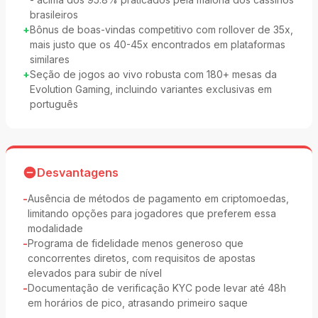
brasileiros
Bônus de boas-vindas competitivo com rollover de 35x,
mais justo que os 40-45x encontrados em plataformas
similares
Seção de jogos ao vivo robusta com 180+ mesas da
Evolution Gaming, incluindo variantes exclusivas em
português
Desvantagens
Ausência de métodos de pagamento em criptomoedas,
limitando opções para jogadores que preferem essa
modalidade
Programa de fidelidade menos generoso que
concorrentes diretos, com requisitos de apostas
elevados para subir de nível
Documentação de verificação KYC pode levar até 48h
em horários de pico, atrasando primeiro saque