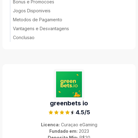
Bonus e Promocoes
Jogos Disponiveis
Metodos de Pagamento
Vantagens e Desvantagens
Conclusao
greenbets io
4.5/5
Licenca:
Curaçao eGaming
Fundado em:
2023
Deposito Min:
R$20