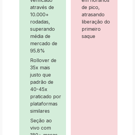
verificado
em horários
através de
de pico,
10.000+
atrasando
rodadas,
liberação do
superando
primeiro
média de
saque
mercado de
95.8%
Rollover de
35x mais
justo que
padrão de
40-45x
praticado por
plataformas
similares
Seção ao
vivo com