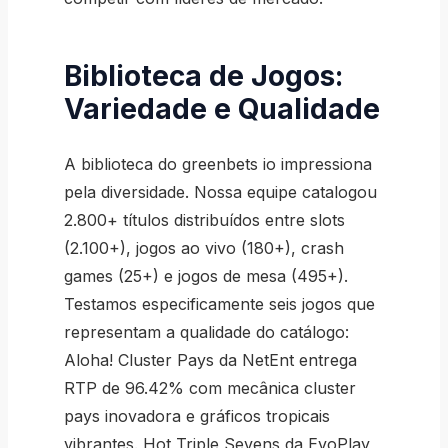
Biblioteca de Jogos:
Variedade e Qualidade
A biblioteca do greenbets io impressiona
pela diversidade. Nossa equipe catalogou
2.800+ títulos distribuídos entre slots
(2.100+), jogos ao vivo (180+), crash
games (25+) e jogos de mesa (495+).
Testamos especificamente seis jogos que
representam a qualidade do catálogo:
Aloha! Cluster Pays da NetEnt entrega
RTP de 96.42% com mecânica cluster
pays inovadora e gráficos tropicais
vibrantes. Hot Triple Sevens da EvoPlay