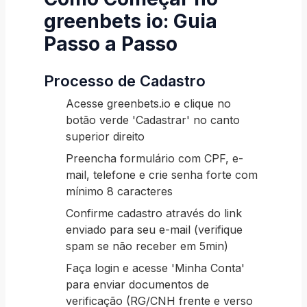
greenbets io: Guia
Passo a Passo
Processo de Cadastro
Acesse greenbets.io e clique no
botão verde 'Cadastrar' no canto
superior direito
Preencha formulário com CPF, e-
mail, telefone e crie senha forte com
mínimo 8 caracteres
Confirme cadastro através do link
enviado para seu e-mail (verifique
spam se não receber em 5min)
Faça login e acesse 'Minha Conta'
para enviar documentos de
verificação (RG/CNH frente e verso