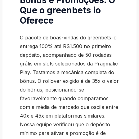
Bônus e Promoções: O
Que o greenbets io
Oferece
O pacote de boas-vindas do greenbets io
entrega 100% até R$1.500 no primeiro
depósito, acompanhado de 50 rodadas
grátis em slots selecionados da Pragmatic
Play. Testamos a mecânica completa do
bônus. O rollover exigido é de 35x o valor
do bônus, posicionando-se
favoravelmente quando comparamos
com a média de mercado que oscila entre
40x e 45x em plataformas similares.
Nossa equipe verificou que o depósito
mínimo para ativar a promoção é de