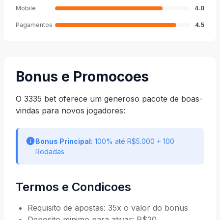
Mobile
4.0
Pagamentos
4.5
Bonus e Promocoes
O 3335 bet oferece um generoso pacote de boas-
vindas para novos jogadores:
Bonus Principal:
100% até R$5.000 + 100
Rodadas
Termos e Condicoes
Requisito de apostas: 35x o valor do bonus
Deposito minimo para ativar: R$20