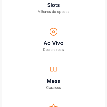
Slots
Milhares de opcoes
Ao Vivo
Dealers reais
Mesa
Classicos