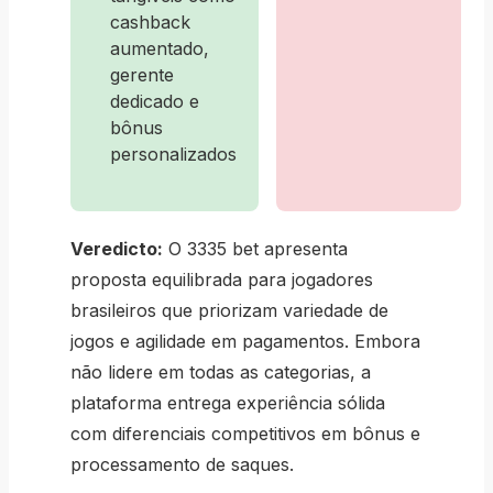
cashback
aumentado,
gerente
dedicado e
bônus
personalizados
Veredicto:
O 3335 bet apresenta
proposta equilibrada para jogadores
brasileiros que priorizam variedade de
jogos e agilidade em pagamentos. Embora
não lidere em todas as categorias, a
plataforma entrega experiência sólida
com diferenciais competitivos em bônus e
processamento de saques.