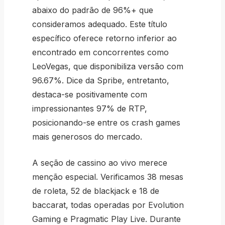
abaixo do padrão de 96%+ que
consideramos adequado. Este título
específico oferece retorno inferior ao
encontrado em concorrentes como
LeoVegas, que disponibiliza versão com
96.67%. Dice da Spribe, entretanto,
destaca-se positivamente com
impressionantes 97% de RTP,
posicionando-se entre os crash games
mais generosos do mercado.
A seção de cassino ao vivo merece
menção especial. Verificamos 38 mesas
de roleta, 52 de blackjack e 18 de
baccarat, todas operadas por Evolution
Gaming e Pragmatic Play Live. Durante