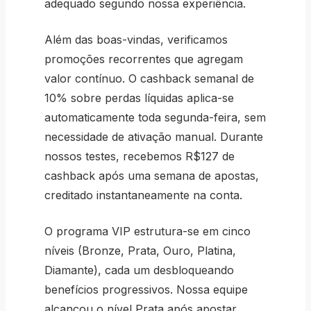
adequado segundo nossa experiência.
Além das boas-vindas, verificamos
promoções recorrentes que agregam
valor contínuo. O cashback semanal de
10% sobre perdas líquidas aplica-se
automaticamente toda segunda-feira, sem
necessidade de ativação manual. Durante
nossos testes, recebemos R$127 de
cashback após uma semana de apostas,
creditado instantaneamente na conta.
O programa VIP estrutura-se em cinco
níveis (Bronze, Prata, Ouro, Platina,
Diamante), cada um desbloqueando
benefícios progressivos. Nossa equipe
alcançou o nível Prata após apostar