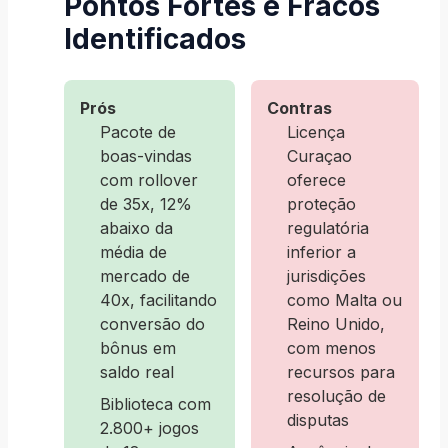
Pontos Fortes e Fracos
Identificados
Prós
Contras
Pacote de
Licença
boas-vindas
Curaçao
com rollover
oferece
de 35x, 12%
proteção
abaixo da
regulatória
média de
inferior a
mercado de
jurisdições
40x, facilitando
como Malta ou
conversão do
Reino Unido,
bônus em
com menos
saldo real
recursos para
resolução de
Biblioteca com
disputas
2.800+ jogos