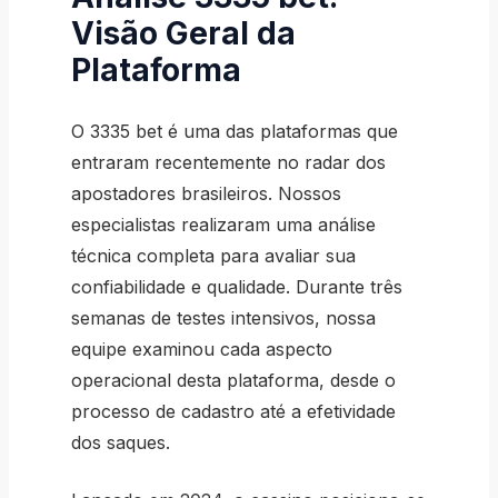
Visão Geral da
Plataforma
O 3335 bet é uma das plataformas que
entraram recentemente no radar dos
apostadores brasileiros. Nossos
especialistas realizaram uma análise
técnica completa para avaliar sua
confiabilidade e qualidade. Durante três
semanas de testes intensivos, nossa
equipe examinou cada aspecto
operacional desta plataforma, desde o
processo de cadastro até a efetividade
dos saques.