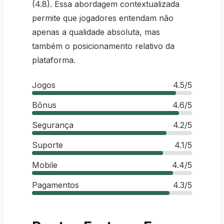
(4.8). Essa abordagem contextualizada
permite que jogadores entendam não
apenas a qualidade absoluta, mas
também o posicionamento relativo da
plataforma.
Jogos
4.5/5
Bônus
4.6/5
Segurança
4.2/5
Suporte
4.1/5
Mobile
4.4/5
Pagamentos
4.3/5