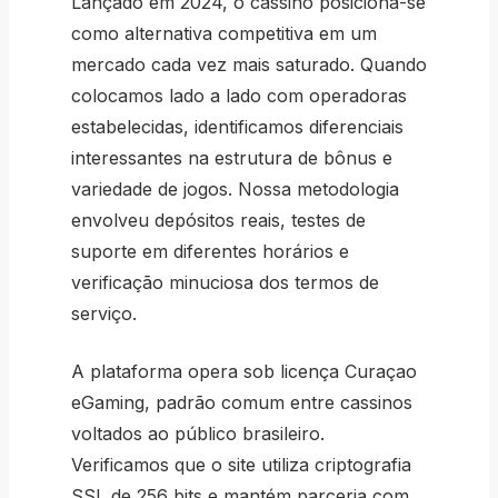
Lançado em 2024, o cassino posiciona-se
como alternativa competitiva em um
mercado cada vez mais saturado. Quando
colocamos lado a lado com operadoras
estabelecidas, identificamos diferenciais
interessantes na estrutura de bônus e
variedade de jogos. Nossa metodologia
envolveu depósitos reais, testes de
suporte em diferentes horários e
verificação minuciosa dos termos de
serviço.
A plataforma opera sob licença Curaçao
eGaming, padrão comum entre cassinos
voltados ao público brasileiro.
Verificamos que o site utiliza criptografia
SSL de 256 bits e mantém parceria com