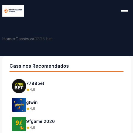
HOT
Home
›
Cassinos
›
3335 bet
Cassinos Recomendados
7788bet
4.9
gtwin
4.9
9fgame 2026
4.9