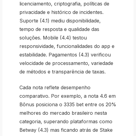
licenciamento, criptografia, políticas de
privacidade e histórico de incidentes.
Suporte (4.1) mediu disponibilidade,
tempo de resposta e qualidade das
soluções. Mobile (4.4) testou
responsividade, funcionalidades do app e
estabilidade. Pagamentos (4.3) verificou
velocidade de processamento, variedade
de métodos e transparência de taxas.
Cada nota reflete desempenho
comparativo. Por exemplo, a nota 4.6 em
Bônus posiciona o 3335 bet entre os 20%
melhores do mercado brasileiro nesta
categoria, superando plataformas como
Betway (4.3) mas ficando atrás de Stake