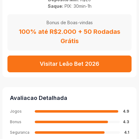
Saque:
PIX: 30min-1h
Bonus de Boas-vindas
100% até R$2.000 + 50 Rodadas
Grátis
Visitar Leão Bet 2026
Avaliacao Detalhada
Jogos
4.9
Bonus
4.3
Seguranca
4.1