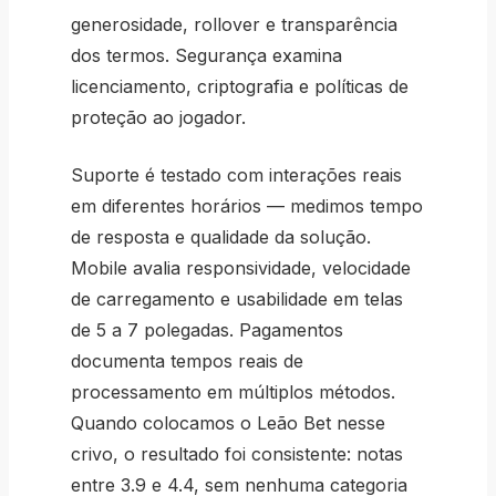
generosidade, rollover e transparência
dos termos. Segurança examina
licenciamento, criptografia e políticas de
proteção ao jogador.
Suporte é testado com interações reais
em diferentes horários — medimos tempo
de resposta e qualidade da solução.
Mobile avalia responsividade, velocidade
de carregamento e usabilidade em telas
de 5 a 7 polegadas. Pagamentos
documenta tempos reais de
processamento em múltiplos métodos.
Quando colocamos o Leão Bet nesse
crivo, o resultado foi consistente: notas
entre 3.9 e 4.4, sem nenhuma categoria