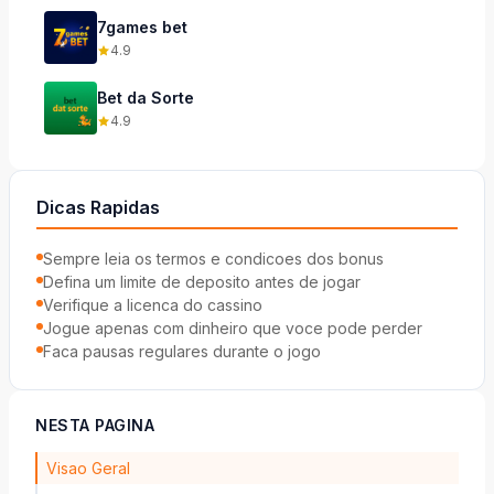
7games bet
4.9
Bet da Sorte
4.9
Dicas Rapidas
Sempre leia os termos e condicoes dos bonus
Defina um limite de deposito antes de jogar
Verifique a licenca do cassino
Jogue apenas com dinheiro que voce pode perder
Faca pausas regulares durante o jogo
NESTA PAGINA
Visao Geral