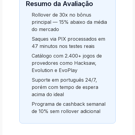
Resumo da Avaliação
Rollover de 30x no bônus
principal — 15% abaixo da média
do mercado
Saques via PIX processados em
47 minutos nos testes reais
Catálogo com 2.400+ jogos de
provedores como Hacksaw,
Evolution e EvoPlay
Suporte em português 24/7,
porém com tempo de espera
acima do ideal
Programa de cashback semanal
de 10% sem rollover adicional