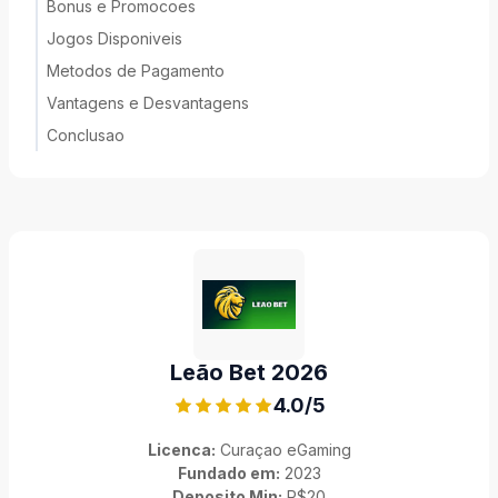
Bonus e Promocoes
Jogos Disponiveis
Metodos de Pagamento
Vantagens e Desvantagens
Conclusao
Leão Bet 2026
4.0/5
Licenca:
Curaçao eGaming
Fundado em:
2023
Deposito Min:
R$20