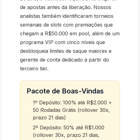
de apostas antes da liberação. Nossos
analistas também identificaram torneios
semanais de slots com premiações que
chegam a R$50.000 em pool, além de um
programa VIP com cinco níveis que
desbloqueia limites de saque maiores e
gerente de conta dedicado a partir do
terceiro tier.
Pacote de Boas-Vindas
1º Depósito: 100% até R$2.000 +
50 Rodadas Grátis (rollover 30x,
prazo 21 dias)
2º Depósito: 50% até R$1.000
(rollover 30x, prazo 21 dias,