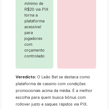
mínimo de
R$20 via PIX
torna a
plataforma
acessível
para
jogadores
com
orçamento
controlado
Veredicto:
O Leão Bet se destaca como
plataforma de cassino com condições
promocionais acima da média. É a melhor
escolha para quem busca bônus com
rollover justo e saques rápidos via PIX.