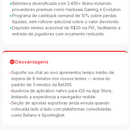
Biblioteca diversificada com 2.400+ títulos incluindo
provedores premium como Hacksaw Gaming e Evolution
Programa de cashback semanal de 10% sobre perdas
líquidas, sem rollover adicional sobre o valor devolvido
Depósito mínimo acessível de R$20 via PIX, facilitando a
entrada de jogadores com orçamento reduzido
Desvantagens
Suporte via chat ao vivo apresentou tempo médio de
espera de 8 minutos nos nossos testes — acima do
padrão de 3 minutos da Bet365
Ausência de aplicativo nativo para iOS na App Store,
limitando a experiência a navegador mobile
Seção de apostas esportivas ainda enxuta quando
colocada lado a lado com plataformas consolidadas
como Betano e Sportingbet