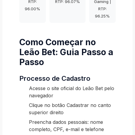
RTP:
RTP: 96.07%
Gaming |
96.00%
RTP:
96.25%
Como Começar no
Leão Bet: Guia Passo a
Passo
Processo de Cadastro
Acesse o site oficial do Leão Bet pelo
navegador
Clique no botão Cadastrar no canto
superior direito
Preencha dados pessoais: nome
completo, CPF, e-mail e telefone