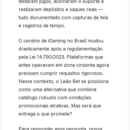
testaram jogos, acionaram o suporte e
realizaram depósitos e saques reais —
tudo documentado com capturas de tela
e registros de tempo.
O cenário de iGaming no Brasil mudou
drasticamente após a regulamentação
pela Lei 14.790/2023. Plataformas que
antes operavam em zona cinzenta agora
precisam cumprir requisitos rigorosos.
Nesse contexto, o Leão Bet se posiciona
como uma alternativa que combina
catálogo robusto com condições
promocionais atrativas. Mas será que
entrega o que promete?
Para responder essa pergunta, nossa