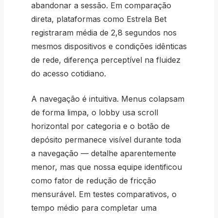
abandonar a sessão. Em comparação
direta, plataformas como Estrela Bet
registraram média de 2,8 segundos nos
mesmos dispositivos e condições idênticas
de rede, diferença perceptível na fluidez
do acesso cotidiano.
A navegação é intuitiva. Menus colapsam
de forma limpa, o lobby usa scroll
horizontal por categoria e o botão de
depósito permanece visível durante toda
a navegação — detalhe aparentemente
menor, mas que nossa equipe identificou
como fator de redução de fricção
mensurável. Em testes comparativos, o
tempo médio para completar uma