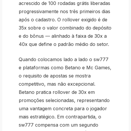
acrescido de 100 rodadas grátis liberadas
progressivamente nos três primeiros dias
após o cadastro. O rollover exigido é de
35x sobre o valor combinado do depósito
e do bônus — alinhado à faixa de 30x a
40x que define o padrão médio do setor.
Quando colocamos lado a lado o sw777
e plataformas como Betano e Mc Games,
o requisito de apostas se mostra
competitivo, mas não excepcional.
Betano pratica rollover de 30x em
promoções selecionadas, representando
uma vantagem concreta para o jogador
mais estratégico. Em contrapartida, o
sw777 compensa com um segundo