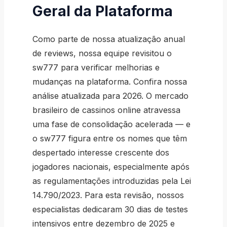
Geral da Plataforma
Como parte de nossa atualização anual
de reviews, nossa equipe revisitou o
sw777 para verificar melhorias e
mudanças na plataforma. Confira nossa
análise atualizada para 2026. O mercado
brasileiro de cassinos online atravessa
uma fase de consolidação acelerada — e
o sw777 figura entre os nomes que têm
despertado interesse crescente dos
jogadores nacionais, especialmente após
as regulamentações introduzidas pela Lei
14.790/2023. Para esta revisão, nossos
especialistas dedicaram 30 dias de testes
intensivos entre dezembro de 2025 e