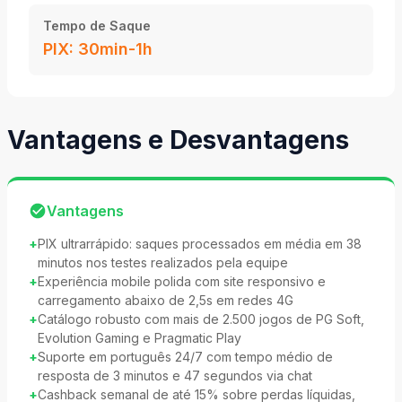
Tempo de Saque
PIX: 30min-1h
Vantagens e Desvantagens
Vantagens
PIX ultrarrápido: saques processados em média em 38
minutos nos testes realizados pela equipe
Experiência mobile polida com site responsivo e
carregamento abaixo de 2,5s em redes 4G
Catálogo robusto com mais de 2.500 jogos de PG Soft,
Evolution Gaming e Pragmatic Play
Suporte em português 24/7 com tempo médio de
resposta de 3 minutos e 47 segundos via chat
Cashback semanal de até 15% sobre perdas líquidas,