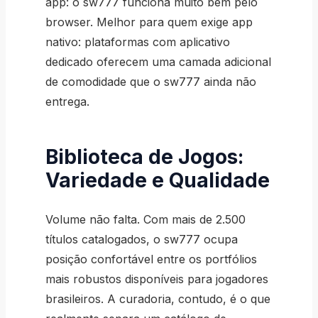
app: o sw777 funciona muito bem pelo
browser. Melhor para quem exige app
nativo: plataformas com aplicativo
dedicado oferecem uma camada adicional
de comodidade que o sw777 ainda não
entrega.
Biblioteca de Jogos:
Variedade e Qualidade
Volume não falta. Com mais de 2.500
títulos catalogados, o sw777 ocupa
posição confortável entre os portfólios
mais robustos disponíveis para jogadores
brasileiros. A curadoria, contudo, é o que