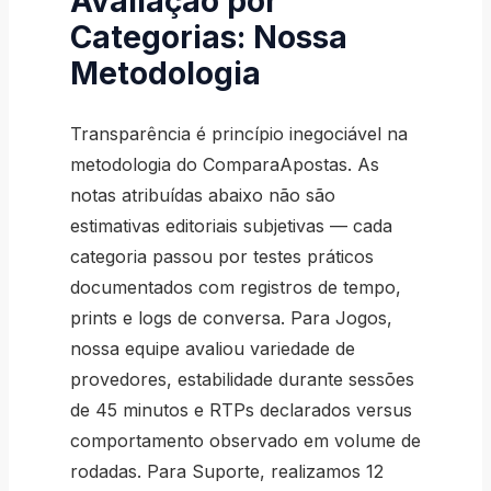
Avaliação por
Categorias: Nossa
Metodologia
Transparência é princípio inegociável na
metodologia do ComparaApostas. As
notas atribuídas abaixo não são
estimativas editoriais subjetivas — cada
categoria passou por testes práticos
documentados com registros de tempo,
prints e logs de conversa. Para Jogos,
nossa equipe avaliou variedade de
provedores, estabilidade durante sessões
de 45 minutos e RTPs declarados versus
comportamento observado em volume de
rodadas. Para Suporte, realizamos 12