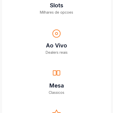
Slots
Milhares de opcoes
Ao Vivo
Dealers reais
Mesa
Classicos