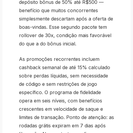
depósito bônus de 50% até R$500 —
benefício que muitos concorrentes
simplesmente descartam após a oferta de
boas-vindas. Esse segundo pacote tem
rollover de 30x, condição mais favorável
do que a do bônus inicial.
As promoções recorrentes incluem
cashback semanal de até 15% calculado
sobre perdas líquidas, sem necessidade
de código e sem restrições de jogo
específico. O programa de fidelidade
opera em seis níveis, com benefícios
crescentes em velocidade de saque e
limites de transação. Ponto de atenção: as
rodadas grátis expiram em 7 dias após