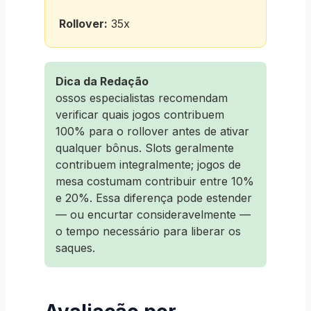
Rollover:
35x
Dica da Redação
ossos especialistas recomendam
verificar quais jogos contribuem
100% para o rollover antes de ativar
qualquer bônus. Slots geralmente
contribuem integralmente; jogos de
mesa costumam contribuir entre 10%
e 20%. Essa diferença pode estender
— ou encurtar consideravelmente —
o tempo necessário para liberar os
saques.