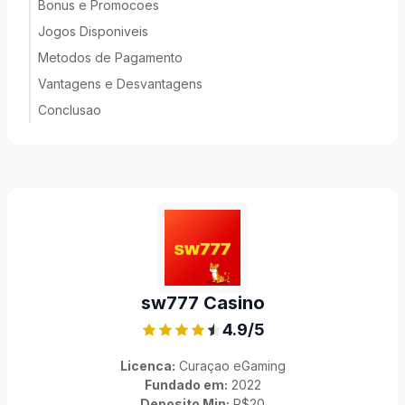
Bonus e Promocoes
Jogos Disponiveis
Metodos de Pagamento
Vantagens e Desvantagens
Conclusao
sw777 Casino
4.9/5
Licenca:
Curaçao eGaming
Fundado em:
2022
Deposito Min:
R$20