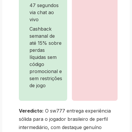
47 segundos
via chat ao
vivo
Cashback
semanal de
até 15% sobre
perdas
líquidas sem
código
promocional e
sem restrições
de jogo
Veredicto:
O sw777 entrega experiência
sólida para o jogador brasileiro de perfil
intermediário, com destaque genuíno