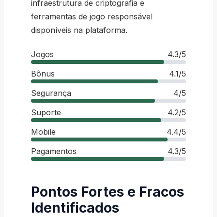
infraestrutura de criptografia e
ferramentas de jogo responsável
disponíveis na plataforma.
Jogos
4.3/5
Bônus
4.1/5
Segurança
4/5
Suporte
4.2/5
Mobile
4.4/5
Pagamentos
4.3/5
Pontos Fortes e Fracos
Identificados