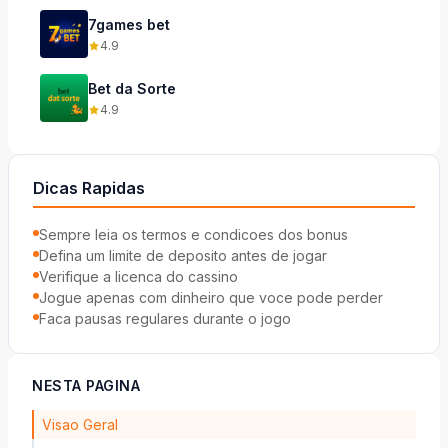
7games bet
4.9
Bet da Sorte
4.9
Dicas Rapidas
Sempre leia os termos e condicoes dos bonus
Defina um limite de deposito antes de jogar
Verifique a licenca do cassino
Jogue apenas com dinheiro que voce pode perder
Faca pausas regulares durante o jogo
NESTA PAGINA
Visao Geral