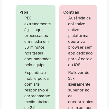
Prós
Contras
PIX
Ausência de
extremamente
aplicativo
ágil: saques
nativo:
processados
plataforma
em média em
opera via
38 minutos
browser sem
nos testes
app dedicado
documentados
para Android
pela equipe
ou iOS
Experiência
Rollover de
mobile polida
35x
com site
ligeiramente
responsivo e
superior ao
carregamento
de
médio abaixo
concorrentes
de 2,5
premium que