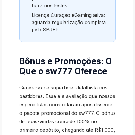
hora nos testes
Licença Curaçao eGaming ativa;
aguarda regularização completa
pela SBJEF
Bônus e Promoções: O
Que o sw777 Oferece
Generoso na superfície, detalhista nos
bastidores. Essa é a avaliação que nossos
especialistas consolidaram após dissecar
o pacote promocional do sw777. O bônus
de boas-vindas concede 100% no
primeiro depósito, chegando até R$1.000,