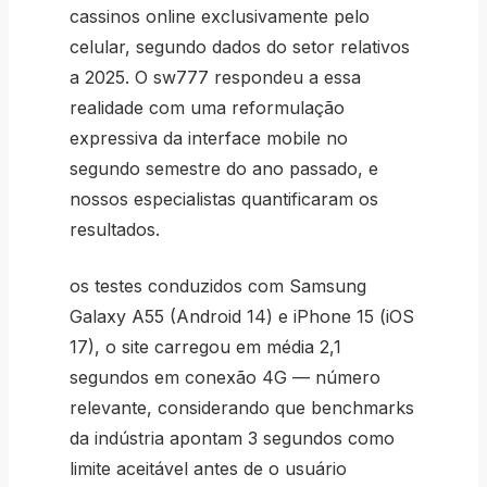
cassinos online exclusivamente pelo
celular, segundo dados do setor relativos
a 2025. O sw777 respondeu a essa
realidade com uma reformulação
expressiva da interface mobile no
segundo semestre do ano passado, e
nossos especialistas quantificaram os
resultados.
os testes conduzidos com Samsung
Galaxy A55 (Android 14) e iPhone 15 (iOS
17), o site carregou em média 2,1
segundos em conexão 4G — número
relevante, considerando que benchmarks
da indústria apontam 3 segundos como
limite aceitável antes de o usuário