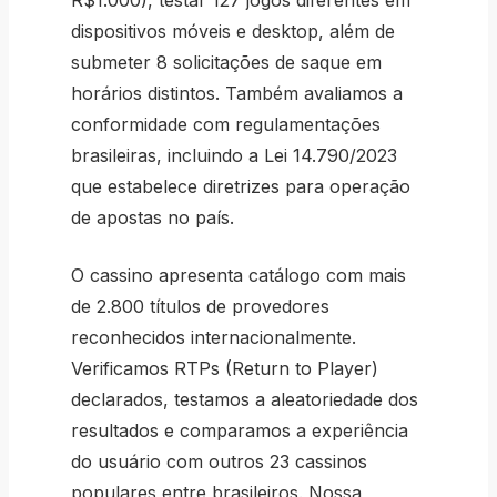
R$1.000), testar 127 jogos diferentes em
dispositivos móveis e desktop, além de
submeter 8 solicitações de saque em
horários distintos. Também avaliamos a
conformidade com regulamentações
brasileiras, incluindo a Lei 14.790/2023
que estabelece diretrizes para operação
de apostas no país.
O cassino apresenta catálogo com mais
de 2.800 títulos de provedores
reconhecidos internacionalmente.
Verificamos RTPs (Return to Player)
declarados, testamos a aleatoriedade dos
resultados e comparamos a experiência
do usuário com outros 23 cassinos
populares entre brasileiros. Nossa