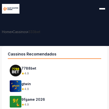
HOT
Home
›
Cassinos
›
333bet
Cassinos Recomendados
7788bet
4.9
gtwin
4.9
9fgame 2026
4.9