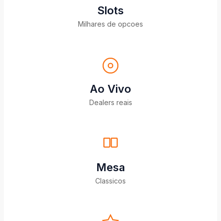
Slots
Milhares de opcoes
Ao Vivo
Dealers reais
Mesa
Classicos