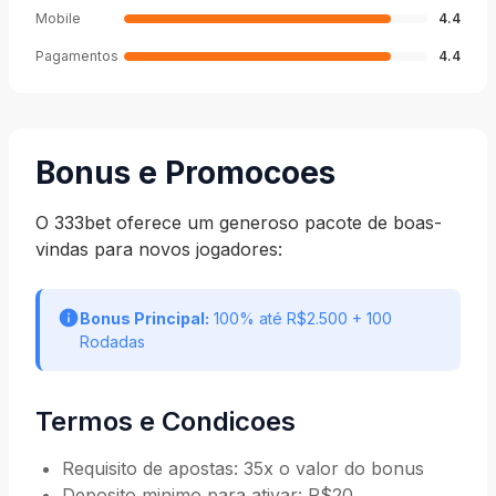
Mobile
4.4
Pagamentos
4.4
Bonus e Promocoes
O 333bet oferece um generoso pacote de boas-
vindas para novos jogadores:
Bonus Principal:
100% até R$2.500 + 100
Rodadas
Termos e Condicoes
Requisito de apostas: 35x o valor do bonus
Deposito minimo para ativar: R$20