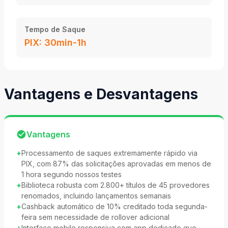
Tempo de Saque
PIX: 30min-1h
Vantagens e Desvantagens
Vantagens
Processamento de saques extremamente rápido via
PIX, com 87% das solicitações aprovadas em menos de
1 hora segundo nossos testes
Biblioteca robusta com 2.800+ títulos de 45 provedores
renomados, incluindo lançamentos semanais
Cashback automático de 10% creditado toda segunda-
feira sem necessidade de rollover adicional
Interface mobile responsiva com app dedicado que