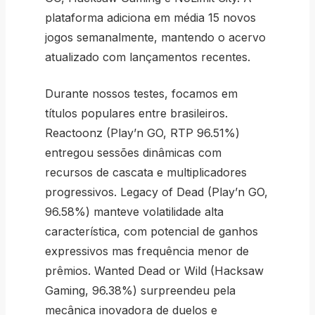
plataforma adiciona em média 15 novos
jogos semanalmente, mantendo o acervo
atualizado com lançamentos recentes.
Durante nossos testes, focamos em
títulos populares entre brasileiros.
Reactoonz (Play’n GO, RTP 96.51%)
entregou sessões dinâmicas com
recursos de cascata e multiplicadores
progressivos. Legacy of Dead (Play’n GO,
96.58%) manteve volatilidade alta
característica, com potencial de ganhos
expressivos mas frequência menor de
prêmios. Wanted Dead or Wild (Hacksaw
Gaming, 96.38%) surpreendeu pela
mecânica inovadora de duelos e