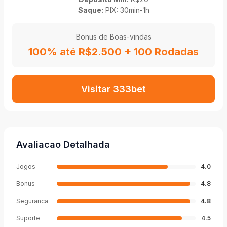
Saque:
PIX: 30min-1h
Bonus de Boas-vindas
100% até R$2.500 + 100 Rodadas
Visitar 333bet
Avaliacao Detalhada
Jogos
4.0
Bonus
4.8
Seguranca
4.8
Suporte
4.5