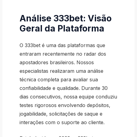
Análise 333bet: Visão
Geral da Plataforma
O 333bet é uma das plataformas que
entraram recentemente no radar dos
apostadores brasileiros. Nossos
especialistas realizaram uma análise
técnica completa para avaliar sua
confiabilidade e qualidade. Durante 30
dias consecutivos, nossa equipe conduziu
testes rigorosos envolvendo depósitos,
jogabilidade, solicitações de saque e
interações com o suporte ao cliente.