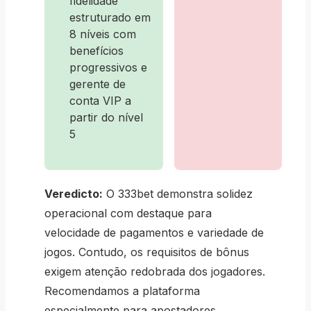
fidelidade
estruturado em
8 níveis com
benefícios
progressivos e
gerente de
conta VIP a
partir do nível
5
Veredicto:
O 333bet demonstra solidez
operacional com destaque para
velocidade de pagamentos e variedade de
jogos. Contudo, os requisitos de bônus
exigem atenção redobrada dos jogadores.
Recomendamos a plataforma
especialmente para apostadores