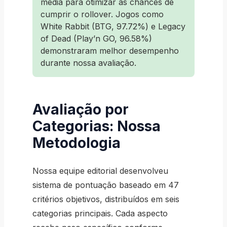
média para otimizar as chances de
cumprir o rollover. Jogos como
White Rabbit (BTG, 97.72%) e Legacy
of Dead (Play’n GO, 96.58%)
demonstraram melhor desempenho
durante nossa avaliação.
Avaliação por
Categorias: Nossa
Metodologia
Nossa equipe editorial desenvolveu
sistema de pontuação baseado em 47
critérios objetivos, distribuídos em seis
categorias principais. Cada aspecto