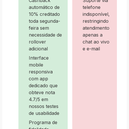
Cashback
Suporte via
automático de
telefone
10% creditado
indisponível,
toda segunda-
restringindo
feira sem
atendimento
necessidade de
apenas a
rollover
chat ao vivo
adicional
e e-mail
Interface
mobile
responsiva
com app
dedicado que
obteve nota
4.7/5 em
nossos testes
de usabilidade
Programa de