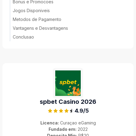
Bonus e Promocoes
Jogos Disponiveis
Metodos de Pagamento
Vantagens e Desvantagens
Conclusao
spbet Casino 2026
4.9/5
Licenca:
Curaçao eGaming
Fundado em:
2022
Deposito Min:
R$20