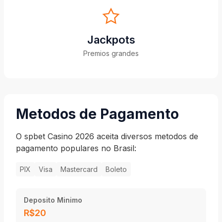
Jackpots
Premios grandes
Metodos de Pagamento
O spbet Casino 2026 aceita diversos metodos de
pagamento populares no Brasil:
PIX
Visa
Mastercard
Boleto
Deposito Minimo
R$20