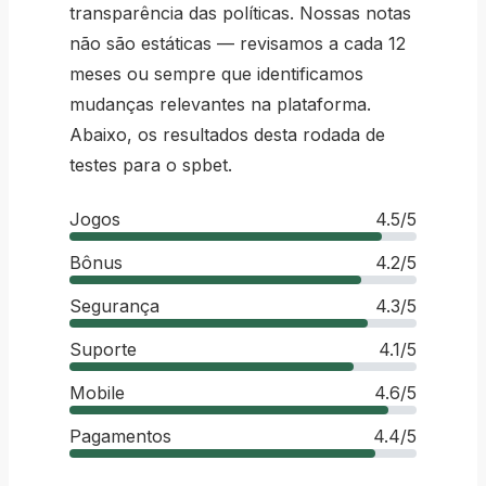
transparência das políticas. Nossas notas
não são estáticas — revisamos a cada 12
meses ou sempre que identificamos
mudanças relevantes na plataforma.
Abaixo, os resultados desta rodada de
testes para o spbet.
Jogos
4.5/5
Bônus
4.2/5
Segurança
4.3/5
Suporte
4.1/5
Mobile
4.6/5
Pagamentos
4.4/5