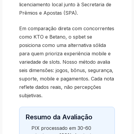
licenciamento local junto à Secretaria de
Prêmios e Apostas (SPA).
Em comparação direta com concorrentes
como KTO e Betano, o spbet se
posiciona como uma alternativa sólida
para quem prioriza experiência mobile e
variedade de slots. Nosso método avalia
seis dimensões: jogos, bônus, segurança,
suporte, mobile e pagamentos. Cada nota
reflete dados reais, não percepções
subjetivas.
Resumo da Avaliação
PIX processado em 30-60