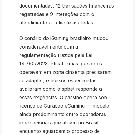
documentadas, 12 transações financeiras
registradas e 9 interações com o
atendimento ao cliente avaliadas.
O cenário do iGaming brasileiro mudou
consideravelmente com a
regulamentação trazida pela Lei
14.790/2023. Plataformas que antes
operavam em zona cinzenta precisaram
se adaptar, e nossos especialistas
avaliaram como o spbet responde a
essas exigências. O cassino opera sob
licença de Curaçao eGaming — modelo
ainda predominante entre operadoras
internacionais que atuam no Brasil
enquanto aguardam o processo de