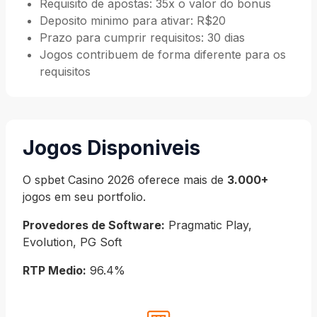
Requisito de apostas: 35x o valor do bonus
Deposito minimo para ativar: R$20
Prazo para cumprir requisitos: 30 dias
Jogos contribuem de forma diferente para os
requisitos
Jogos Disponiveis
O spbet Casino 2026 oferece mais de
3.000+
jogos em seu portfolio.
Provedores de Software:
Pragmatic Play,
Evolution, PG Soft
RTP Medio:
96.4%