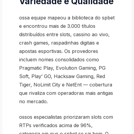
Variedade e Qualidade
ossa equipe mapeou a biblioteca do spbet
e encontrou mais de 3.000 títulos
distribuídos entre slots, cassino ao vivo,
crash games, raspadinhas digitais e
apostas esportivas. Os provedores
incluem nomes consolidados como
Pragmatic Play, Evolution Gaming, PG
Soft, Play’ GO, Hacksaw Gaming, Red
Tiger, NoLimit City e NetEnt — cobertura
que rivaliza com operadoras mais antigas
no mercado.
ossos especialistas priorizaram slots com
RTPs verificados acima de 96%,
categoria em que o spbet se sai bem. O