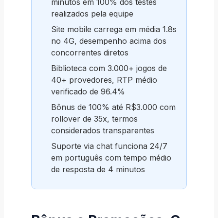
minutos em 100% dos testes
realizados pela equipe
Site mobile carrega em média 1.8s
no 4G, desempenho acima dos
concorrentes diretos
Biblioteca com 3.000+ jogos de
40+ provedores, RTP médio
verificado de 96.4%
Bônus de 100% até R$3.000 com
rollover de 35x, termos
considerados transparentes
Suporte via chat funciona 24/7
em português com tempo médio
de resposta de 4 minutos