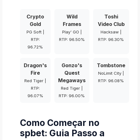
Crypto
Wild
Toshi
Gold
Frames
Video Club
PG Soft |
Play' GO |
Hacksaw |
RTP:
RTP: 96.50%
RTP: 96.30%
96.72%
Dragon's
Gonzo's
Tombstone
Fire
Quest
NoLimit City |
Megaways
Red Tiger |
RTP: 96.08%
RTP:
Red Tiger |
96.07%
RTP: 96.00%
Como Começar no
spbet: Guia Passo a