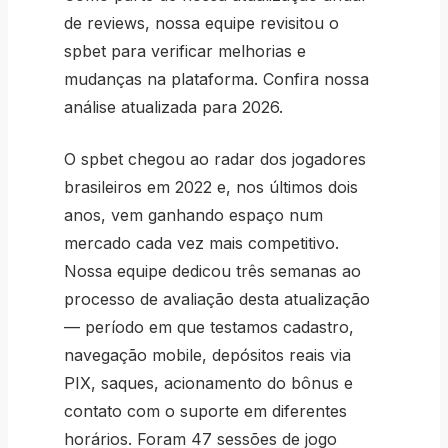
de reviews, nossa equipe revisitou o
spbet para verificar melhorias e
mudanças na plataforma. Confira nossa
análise atualizada para 2026.
O spbet chegou ao radar dos jogadores
brasileiros em 2022 e, nos últimos dois
anos, vem ganhando espaço num
mercado cada vez mais competitivo.
Nossa equipe dedicou três semanas ao
processo de avaliação desta atualização
— período em que testamos cadastro,
navegação mobile, depósitos reais via
PIX, saques, acionamento do bônus e
contato com o suporte em diferentes
horários. Foram 47 sessões de jogo