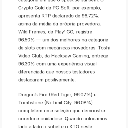
Crypto Gold da PG Soft, por exemplo,
apresenta RTP declarado de 96.72%,
acima da média da própria provedora.
Wild Frames, da Play’ GO, registra
96.50% — um dos melhores na categoria
de slots com mecânicas inovadoras. Toshi
Video Club, da Hacksaw Gaming, entrega
96.30% com uma experiência visual
diferenciada que nossos testadores
destacaram positivamente.
Dragon’s Fire (Red Tiger, 96.07%) e
Tombstone (NoLimit City, 96.08%)
completam uma seleção que demonstra
curadoria cuidadosa. Quando colocamos
lado a lado o spbet e o KTO nesta