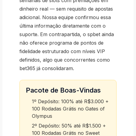
semanais de slots com premiações em
dinheiro real — sem requisito de apostas
adicional. Nossa equipe confirmou essa
última informação diretamente com o
suporte. Em contrapartida, o spbet ainda
não oferece programa de pontos de
fidelidade estruturado com níveis VIP
definidos, algo que concorrentes como
bet365 já consolidaram.
Pacote de Boas-Vindas
1º Depósito: 100% até R$3.000 +
100 Rodadas Grátis no Gates of
Olympus
2º Depósito: 50% até R$1.500 +
100 Rodadas Grátis no Sweet