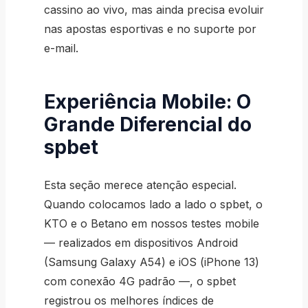
cassino ao vivo, mas ainda precisa evoluir
nas apostas esportivas e no suporte por
e-mail.
Experiência Mobile: O
Grande Diferencial do
spbet
Esta seção merece atenção especial.
Quando colocamos lado a lado o spbet, o
KTO e o Betano em nossos testes mobile
— realizados em dispositivos Android
(Samsung Galaxy A54) e iOS (iPhone 13)
com conexão 4G padrão —, o spbet
registrou os melhores índices de