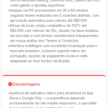
Soft e Hacksaw Gaming, cobrindo slots, cassino ao vivo,
crash games e apostas esportivas
Saques via PIX processados em 30 a 60 minutos
segundo testes realizados em 5 ocasiões distintas, com
aprovação automática para valores até R$2.000
Bônus de boas-vindas competitivo de 100% até
R$3.000 com rollover de 35x, situado na faixa mediana
do mercado e com termos considerados transparentes
em nossa análise dos Termos e Condições
Interface multilíngue com excelente localização para o
mercado brasileiro, incluindo suporte nativo em
português, opções de pagamento locais e odds
adaptadas ao fuso horário de Brasília
Desvantagens
Ausência de aplicativo nativo para download na App
Store e Google Play — a experiência depende
exclusivamente do site mobile responsivo, o que limita