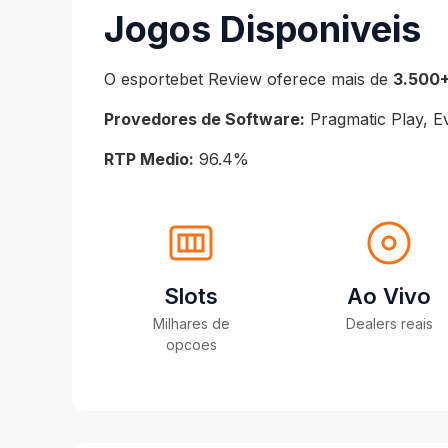
Jogos Disponiveis
O esportebet Review oferece mais de
3.500
Provedores de Software:
Pragmatic Play, Ev
RTP Medio:
96.4%
Slots
Ao Vivo
Milhares de
Dealers reais
opcoes