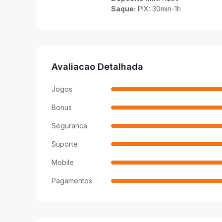
Saque:
PIX: 30min-1h
Avaliacao Detalhada
Jogos
Bonus
Seguranca
Suporte
Mobile
Pagamentos