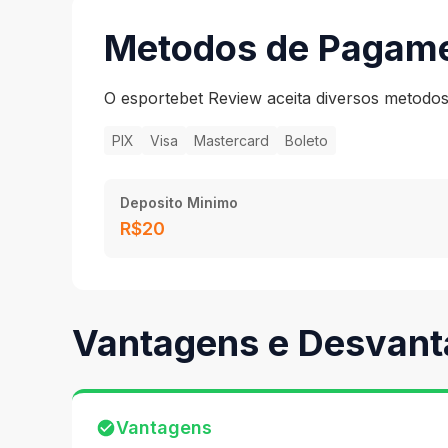
Metodos de Pagam
O esportebet Review aceita diversos metodos
PIX
Visa
Mastercard
Boleto
Deposito Minimo
R$20
Vantagens e Desvan
Vantagens