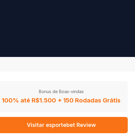
Bonus de Boas-vindas
100% até R$1.500 + 150 Rodadas Grátis
Visitar esportebet Review