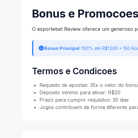
Bonus e Promocoe
O esportebet Review oferece um generoso p
Bonus Principal:
100% até R$1.500 + 150 Rod
Termos e Condicoes
Requisito de apostas: 35x o valor do bonu
Deposito minimo para ativar: R$20
Prazo para cumprir requisitos: 30 dias
Jogos contribuem de forma diferente para