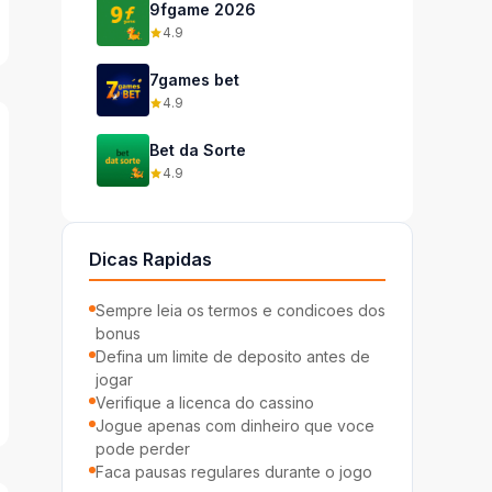
9fgame 2026
4.9
7games bet
4.9
Bet da Sorte
4.9
Dicas Rapidas
Sempre leia os termos e condicoes dos
bonus
Defina um limite de deposito antes de
jogar
Verifique a licenca do cassino
Jogue apenas com dinheiro que voce
pode perder
Faca pausas regulares durante o jogo