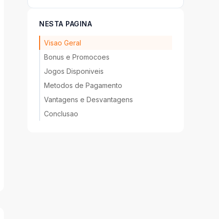
NESTA PAGINA
Visao Geral
Bonus e Promocoes
Jogos Disponiveis
Metodos de Pagamento
Vantagens e Desvantagens
Conclusao