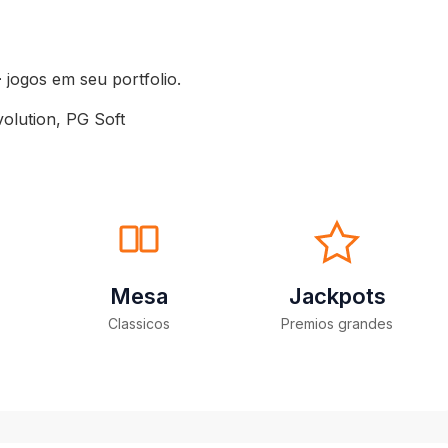
+
jogos em seu portfolio.
olution, PG Soft
Mesa
Jackpots
Classicos
Premios grandes