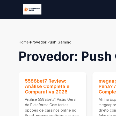
Home
›
Provedor:
Push Gaming
Provedor:
Push
5588bet7 Review:
megaap
Análise Completa e
Pena? 
Comparativa 2026
Comple
Análise 5588bet7: Visão Geral
Minha Exp
da Plataforma Com tantas
megaapost
opções de cassinos online no
direto co
Brasil, nossos analistas incluíram
falar do 