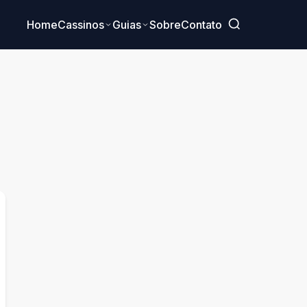
Home
Cassinos
Guias
Sobre
Contato