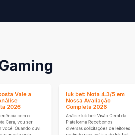
 Gaming
osta Vale a
luk bet: Nota 4.3/5 em
Análise
Nossa Avaliação
ta 2026
Completa 2026
eriência com o
Análise luk bet: Visão Geral da
a Cara, vou ser
Plataforma Recebemos
m você. Quando ouvi
diversas solicitações de leitores
megaaposta pela
pedindo uma análise do luk bet.