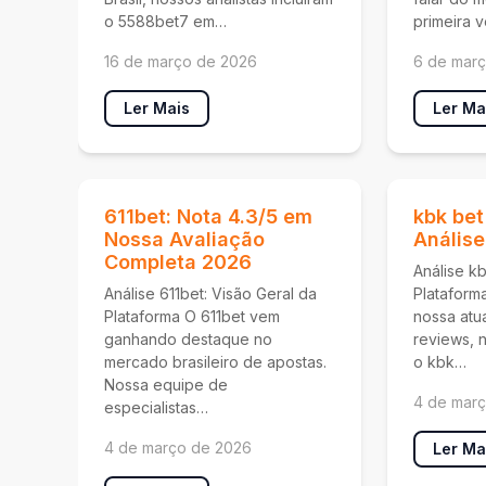
o 5588bet7 em…
primeira 
16 de março de 2026
6 de mar
Ler Mais
Ler Ma
611bet: Nota 4.3/5 em
kbk bet
Nossa Avaliação
Anális
Completa 2026
Análise kb
Análise 611bet: Visão Geral da
Plataform
Plataforma O 611bet vem
nossa atu
ganhando destaque no
reviews, 
mercado brasileiro de apostas.
o kbk…
Nossa equipe de
4 de mar
especialistas…
4 de março de 2026
Ler Ma