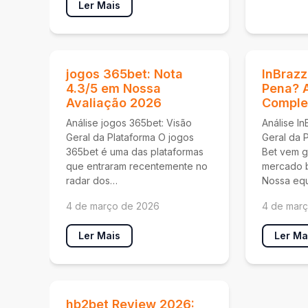
Ler Mais
jogos 365bet: Nota
InBrazz
4.3/5 em Nossa
Pena? 
Avaliação 2026
Comple
Análise jogos 365bet: Visão
Análise In
Geral da Plataforma O jogos
Geral da 
365bet é uma das plataformas
Bet vem 
que entraram recentemente no
mercado b
radar dos…
Nossa eq
4 de março de 2026
4 de mar
Ler Mais
Ler Ma
hb2bet Review 2026: