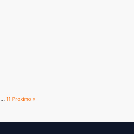
…
11
Proximo »
Paginação
de
posts