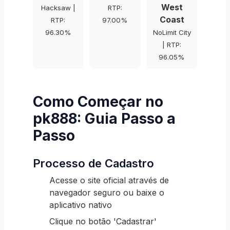
West
Hacksaw |
RTP:
Coast
RTP:
97.00%
96.30%
NoLimit City
| RTP:
96.05%
Como Começar no
pk888: Guia Passo a
Passo
Processo de Cadastro
Acesse o site oficial através de
navegador seguro ou baixe o
aplicativo nativo
Clique no botão 'Cadastrar'