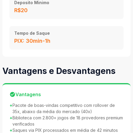
Deposito Minimo
R$20
Tempo de Saque
PIX: 30min-1h
Vantagens e Desvantagens
Vantagens
Pacote de boas-vindas competitivo com rollover de
35x, abaixo da média do mercado (40x)
Biblioteca com 2.800+ jogos de 18 provedores premium
verificados
Saques via PIX processados em média de 42 minutos