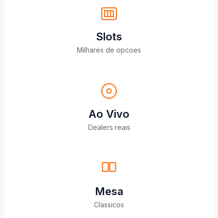
Slots
Milhares de opcoes
Ao Vivo
Dealers reais
Mesa
Classicos