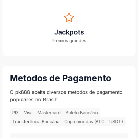
Jackpots
Premios grandes
Metodos de Pagamento
O pk888 aceita diversos metodos de pagamento
populares no Brasil:
PIX
Visa
Mastercard
Boleto Bancário
Transferência Bancária
Criptomoedas (BTC
USDT)