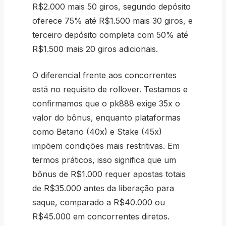
R$2.000 mais 50 giros, segundo depósito
oferece 75% até R$1.500 mais 30 giros, e
terceiro depósito completa com 50% até
R$1.500 mais 20 giros adicionais.
O diferencial frente aos concorrentes
está no requisito de rollover. Testamos e
confirmamos que o pk888 exige 35x o
valor do bônus, enquanto plataformas
como Betano (40x) e Stake (45x)
impõem condições mais restritivas. Em
termos práticos, isso significa que um
bônus de R$1.000 requer apostas totais
de R$35.000 antes da liberação para
saque, comparado a R$40.000 ou
R$45.000 em concorrentes diretos.