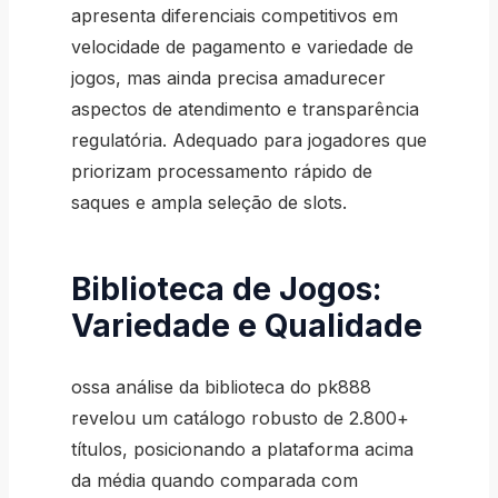
apresenta diferenciais competitivos em
velocidade de pagamento e variedade de
jogos, mas ainda precisa amadurecer
aspectos de atendimento e transparência
regulatória. Adequado para jogadores que
priorizam processamento rápido de
saques e ampla seleção de slots.
Biblioteca de Jogos:
Variedade e Qualidade
ossa análise da biblioteca do pk888
revelou um catálogo robusto de 2.800+
títulos, posicionando a plataforma acima
da média quando comparada com