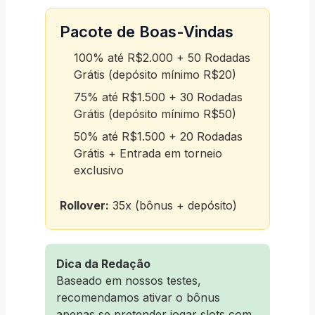
Pacote de Boas-Vindas
100% até R$2.000 + 50 Rodadas
Grátis (depósito mínimo R$20)
75% até R$1.500 + 30 Rodadas
Grátis (depósito mínimo R$50)
50% até R$1.500 + 20 Rodadas
Grátis + Entrada em torneio
exclusivo
Rollover:
35x (bônus + depósito)
Dica da Redação
Baseado em nossos testes,
recomendamos ativar o bônus
apenas se pretender jogar slots com