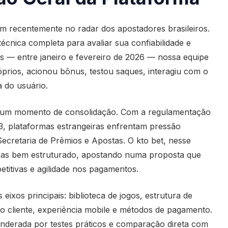
m recentemente no radar dos apostadores brasileiros.
técnica completa para avaliar sua confiabilidade e
vos — entre janeiro e fevereiro de 2026 — nossa equipe
óprios, acionou bônus, testou saques, interagiu com o
a do usuário.
ve um momento de consolidação. Com a regulamentação
, plataformas estrangeiras enfrentam pressão
ecretaria de Prêmios e Apostas. O kto bet, nesse
as bem estruturado, apostando numa proposta que
titivas e agilidade nos pagamentos.
eixos principais: biblioteca de jogos, estrutura de
o cliente, experiência mobile e métodos de pagamento.
onderada por testes práticos e comparação direta com