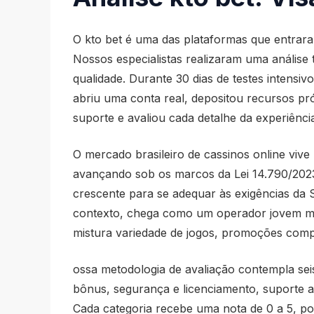
O kto bet é uma das plataformas que entrara
Nossos especialistas realizaram uma análise 
qualidade. Durante 30 dias de testes intensi
abriu uma conta real, depositou recursos pr
suporte e avaliou cada detalhe da experiênci
O mercado brasileiro de cassinos online vi
avançando sob os marcos da Lei 14.790/2023
crescente para se adequar às exigências da S
contexto, chega como um operador jovem m
mistura variedade de jogos, promoções compe
ossa metodologia de avaliação contempla seis 
bônus, segurança e licenciamento, suporte a
Cada categoria recebe uma nota de 0 a 5, p