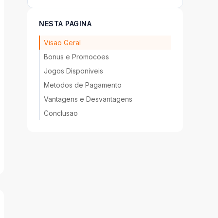
NESTA PAGINA
Visao Geral
Bonus e Promocoes
Jogos Disponiveis
Metodos de Pagamento
Vantagens e Desvantagens
Conclusao