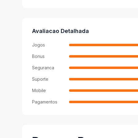
Avaliacao Detalhada
Jogos
Bonus
Seguranca
Suporte
Mobile
Pagamentos