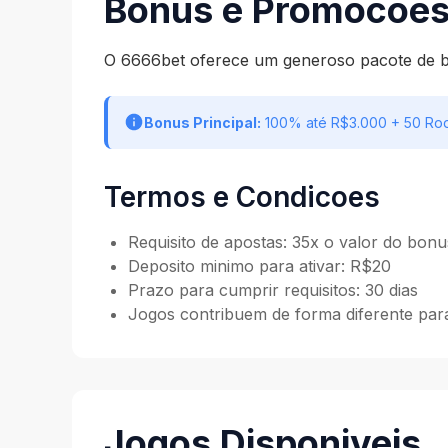
Bonus e Promocoe
O 6666bet oferece um generoso pacote de b
Bonus Principal:
100% até R$3.000 + 50 Rod
Termos e Condicoes
Requisito de apostas: 35x o valor do bonu
Deposito minimo para ativar: R$20
Prazo para cumprir requisitos: 30 dias
Jogos contribuem de forma diferente para
Jogos Disponiveis