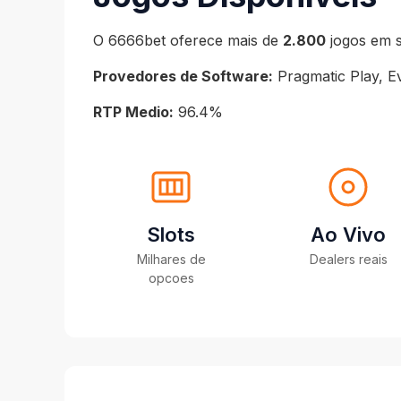
O 6666bet oferece mais de
2.800
jogos em s
Provedores de Software:
Pragmatic Play, Ev
RTP Medio:
96.4%
Slots
Ao Vivo
Milhares de
Dealers reais
opcoes