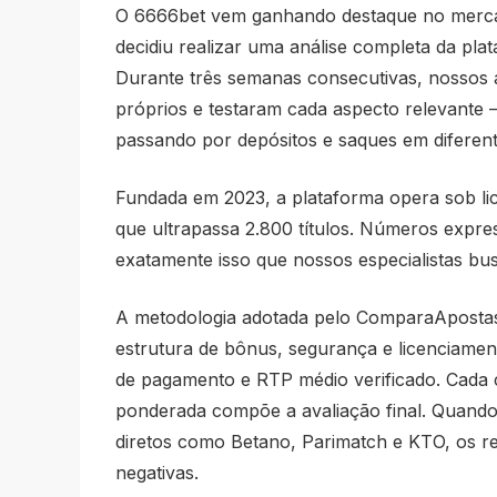
O 6666bet vem ganhando destaque no mercado
decidiu realizar uma análise completa da plata
Durante três semanas consecutivas, nossos a
próprios e testaram cada aspecto relevante 
passando por depósitos e saques em diferen
Fundada em 2023, a plataforma opera sob l
que ultrapassa 2.800 títulos. Números expres
exatamente isso que nossos especialistas bu
A metodologia adotada pelo ComparaApostas s
estrutura de bônus, segurança e licenciamen
de pagamento e RTP médio verificado. Cada ca
ponderada compõe a avaliação final. Quand
diretos como Betano, Parimatch e KTO, os re
negativas.