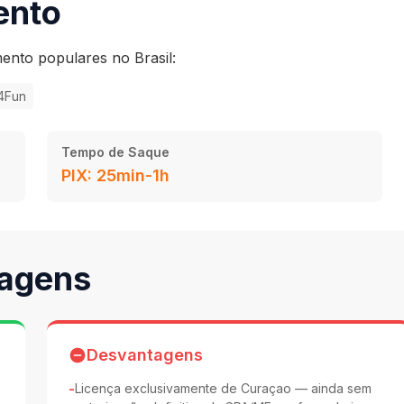
ento
ento populares no Brasil:
4Fun
Tempo de Saque
PIX: 25min-1h
tagens
Desvantagens
Licença exclusivamente de Curaçao — ainda sem