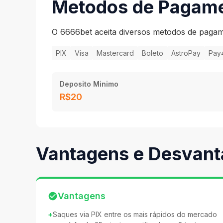
Metodos de Pagam
O 6666bet aceita diversos metodos de pagam
PIX
Visa
Mastercard
Boleto
AstroPay
Pay
Deposito Minimo
R$20
Vantagens e Desvan
Vantagens
Saques via PIX entre os mais rápidos do mercado