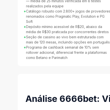
— média de 25 minutos verificada em 8 testes
realizados pela equipe
Catálogo robusto com 2.800+ jogos de provedore
renomados como Pragmatic Play, Evolution e PG
Soft
Depósito mínimo acessível de R$20, abaixo da
média de R$30 praticada por concorrentes diretos
Seção de cassino ao vivo bem estruturada com
mais de 120 mesas, incluindo opções em português
Programa de cashback semanal de 10% sem
rollover adicional, diferencial frente a plataformas
como Betano e Parimatch
Análise 6666bet: V