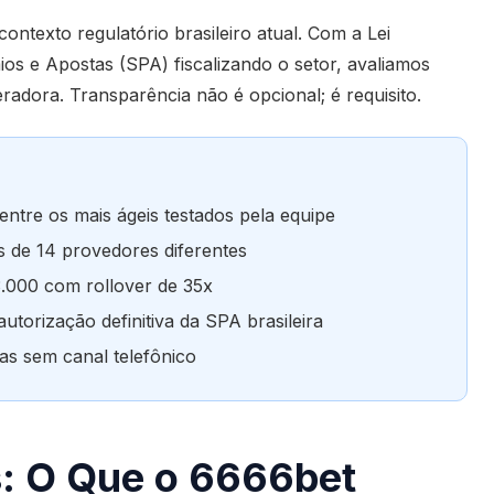
contexto regulatório brasileiro atual. Com a Lei
os e Apostas (SPA) fiscalizando o setor, avaliamos
dora. Transparência não é opcional; é requisito.
ntre os mais ágeis testados pela equipe
s de 14 provedores diferentes
.000 com rollover de 35x
torização definitiva da SPA brasileira
as sem canal telefônico
: O Que o 6666bet