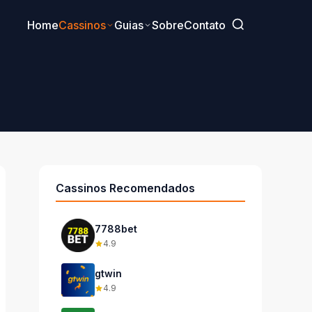
HOT
Home
Cassinos
Guias
Sobre
Contato
Cassinos Recomendados
7788bet
4.9
gtwin
4.9