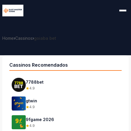
HOT
Home
›
Cassinos
›
goiaba bet
Cassinos Recomendados
7788bet
4.9
gtwin
4.9
9fgame 2026
4.9