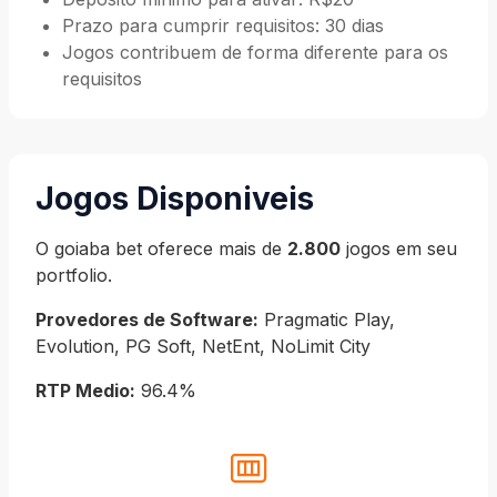
Prazo para cumprir requisitos: 30 dias
Jogos contribuem de forma diferente para os
requisitos
Jogos Disponiveis
O goiaba bet oferece mais de
2.800
jogos em seu
portfolio.
Provedores de Software:
Pragmatic Play,
Evolution, PG Soft, NetEnt, NoLimit City
RTP Medio:
96.4%