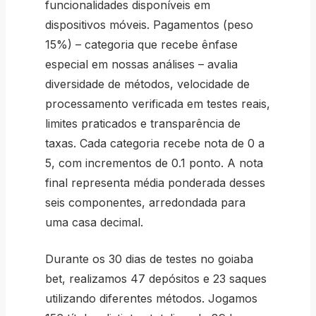
funcionalidades disponíveis em
dispositivos móveis. Pagamentos (peso
15%) – categoria que recebe ênfase
especial em nossas análises – avalia
diversidade de métodos, velocidade de
processamento verificada em testes reais,
limites praticados e transparência de
taxas. Cada categoria recebe nota de 0 a
5, com incrementos de 0.1 ponto. A nota
final representa média ponderada desses
seis componentes, arredondada para
uma casa decimal.
Durante os 30 dias de testes no goiaba
bet, realizamos 47 depósitos e 23 saques
utilizando diferentes métodos. Jogamos