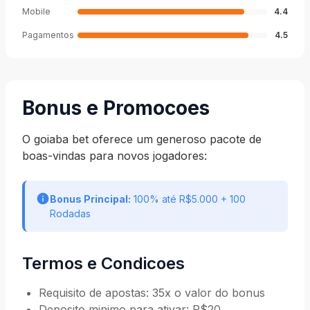
Mobile
4.4
Pagamentos
4.5
Bonus e Promocoes
O goiaba bet oferece um generoso pacote de
boas-vindas para novos jogadores:
Bonus Principal:
100% até R$5.000 + 100
Rodadas
Termos e Condicoes
Requisito de apostas: 35x o valor do bonus
Deposito minimo para ativar: R$20