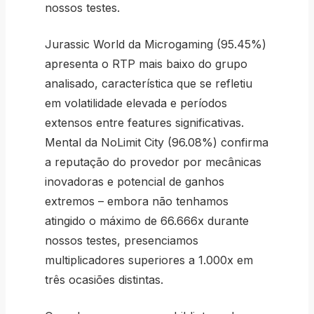
nossos testes.
Jurassic World da Microgaming (95.45%)
apresenta o RTP mais baixo do grupo
analisado, característica que se refletiu
em volatilidade elevada e períodos
extensos entre features significativas.
Mental da NoLimit City (96.08%) confirma
a reputação do provedor por mecânicas
inovadoras e potencial de ganhos
extremos – embora não tenhamos
atingido o máximo de 66.666x durante
nossos testes, presenciamos
multiplicadores superiores a 1.000x em
três ocasiões distintas.