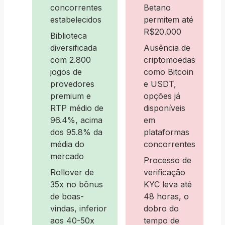
concorrentes
Betano
estabelecidos
permitem até
R$20.000
Biblioteca
diversificada
Ausência de
com 2.800
criptomoedas
jogos de
como Bitcoin
provedores
e USDT,
premium e
opções já
RTP médio de
disponíveis
96.4%, acima
em
dos 95.8% da
plataformas
média do
concorrentes
mercado
Processo de
Rollover de
verificação
35x no bônus
KYC leva até
de boas-
48 horas, o
vindas, inferior
dobro do
aos 40-50x
tempo de