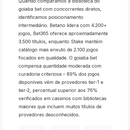
Quando comparamos a biblioteca do
goiaba bet com concorrentes diretos,
identificamos posicionamento
intermediário. Betano lidera com 4.200+
jogos, Bet365 oferece aproximadamente
3.500 títulos, enquanto Stake mantém
catálogo mais enxuto de 2.100 jogos
focados em qualidade. O goiaba bet
compensa quantidade moderada com
curadoria criteriosa – 89% dos jogos
disponíveis vêm de provedores tier-1 e
tier-2, percentual superior aos 76%
verificados em cassinos com bibliotecas
maiores que incluem muitos títulos de
provedores desconhecidos.