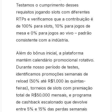
Testamos o cumprimento desses
requisitos jogando slots com diferentes
RTPs e verificamos que a contribuição é
de 100% para slots, 10% para jogos de
mesa e 0% para jogos ao vivo – padrão
consistente com a indústria.
Além do bônus inicial, a plataforma
mantém calendário promocional rotativo.
Durante nosso período de testes,
identificamos promoções semanais de
reload (50% até R$1.000 às quintas-
feiras), torneios de slots com premiação
total de R$50.000 mensais, e programa
de cashback escalonado que devolve
entre 5% e 15% das perdas semanais