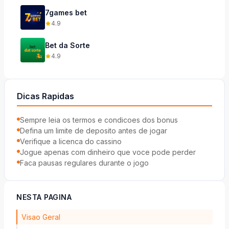
7games bet
4.9
Bet da Sorte
4.9
Dicas Rapidas
Sempre leia os termos e condicoes dos bonus
Defina um limite de deposito antes de jogar
Verifique a licenca do cassino
Jogue apenas com dinheiro que voce pode perder
Faca pausas regulares durante o jogo
NESTA PAGINA
Visao Geral