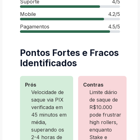
Suporte
4/5
Mobile
4.2/5
Pagamentos
4.5/5
Pontos Fortes e Fracos
Identificados
Prós
Contras
Velocidade de
Limite diário
saque via PIX
de saque de
verificada em
R$10.000
45 minutos em
pode frustrar
média,
high rollers,
superando os
enquanto
2-4 horas de
Stake e