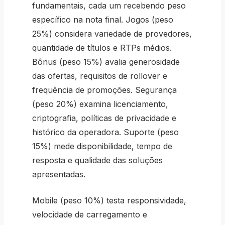
fundamentais, cada um recebendo peso
específico na nota final. Jogos (peso
25%) considera variedade de provedores,
quantidade de títulos e RTPs médios.
Bônus (peso 15%) avalia generosidade
das ofertas, requisitos de rollover e
frequência de promoções. Segurança
(peso 20%) examina licenciamento,
criptografia, políticas de privacidade e
histórico da operadora. Suporte (peso
15%) mede disponibilidade, tempo de
resposta e qualidade das soluções
apresentadas.
Mobile (peso 10%) testa responsividade,
velocidade de carregamento e