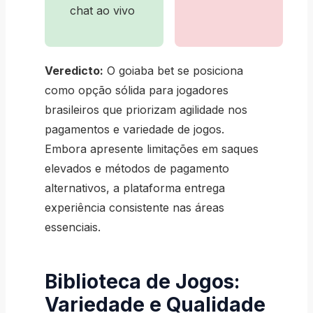
chat ao vivo
Veredicto:
O goiaba bet se posiciona
como opção sólida para jogadores
brasileiros que priorizam agilidade nos
pagamentos e variedade de jogos.
Embora apresente limitações em saques
elevados e métodos de pagamento
alternativos, a plataforma entrega
experiência consistente nas áreas
essenciais.
Biblioteca de Jogos:
Variedade e Qualidade