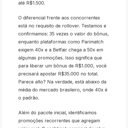
até R$1.500.
O diferencial frente aos concorrentes
está no requisito de rollover. Testamos e
confirmamos: 35 vezes o valor do bônus,
enquanto plataformas como Parimatch
exigem 40x e a Betfair chega a 50x em
algumas promoções. Isso significa que
para liberar um bônus de R$1.000, você
precisará apostar R$35.000 no total.
Parece alto? Na verdade, está abaixo da
média do mercado brasileiro, onde 40x é
o padrão.
Além do pacote inicial, identificamos
promoções recorrentes que agregam