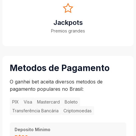
Jackpots
Premios grandes
Metodos de Pagamento
O ganhei bet aceita diversos metodos de
pagamento populares no Brasil:
PIX
Visa
Mastercard
Boleto
Transferência Bancária
Criptomoedas
Deposito Minimo