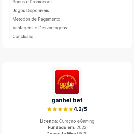
Bonus e Promocoes
Jogos Disponiveis
Metodos de Pagamento
Vantagens e Desvantagens
Conclusao
ganhei bet
4.2/5
Licenca:
Curaçao eGaming
Fundado em:
2023
Deposito Min:
R$20