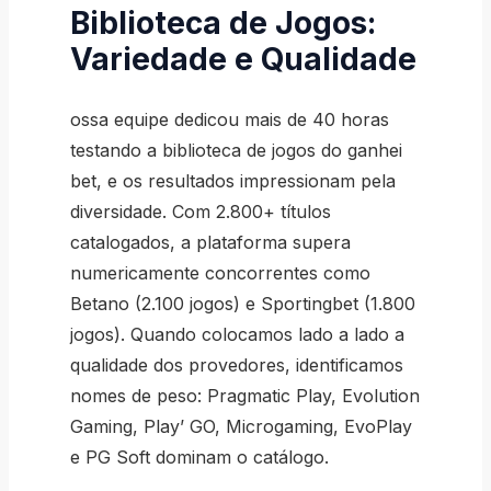
Biblioteca de Jogos:
Variedade e Qualidade
ossa equipe dedicou mais de 40 horas
testando a biblioteca de jogos do ganhei
bet, e os resultados impressionam pela
diversidade. Com 2.800+ títulos
catalogados, a plataforma supera
numericamente concorrentes como
Betano (2.100 jogos) e Sportingbet (1.800
jogos). Quando colocamos lado a lado a
qualidade dos provedores, identificamos
nomes de peso: Pragmatic Play, Evolution
Gaming, Play’ GO, Microgaming, EvoPlay
e PG Soft dominam o catálogo.