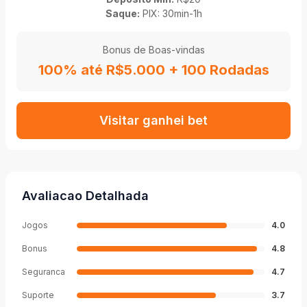
Saque:
PIX: 30min-1h
Bonus de Boas-vindas
100% até R$5.000 + 100 Rodadas
Visitar ganhei bet
Avaliacao Detalhada
Jogos
4.0
Bonus
4.8
Seguranca
4.7
Suporte
3.7