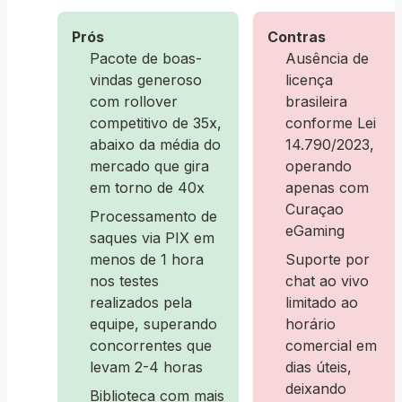
Prós
Contras
Pacote de boas-
Ausência de
vindas generoso
licença
com rollover
brasileira
competitivo de 35x,
conforme Lei
abaixo da média do
14.790/2023,
mercado que gira
operando
em torno de 40x
apenas com
Curaçao
Processamento de
eGaming
saques via PIX em
menos de 1 hora
Suporte por
nos testes
chat ao vivo
realizados pela
limitado ao
equipe, superando
horário
concorrentes que
comercial em
levam 2-4 horas
dias úteis,
deixando
Biblioteca com mais