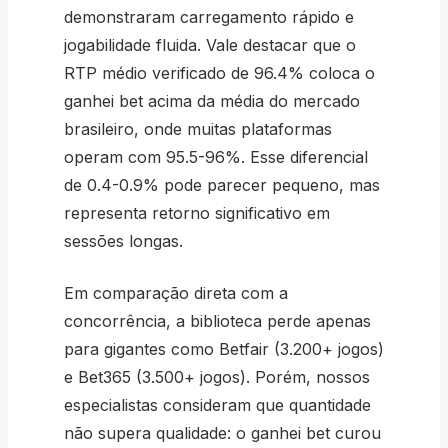
demonstraram carregamento rápido e
jogabilidade fluida. Vale destacar que o
RTP médio verificado de 96.4% coloca o
ganhei bet acima da média do mercado
brasileiro, onde muitas plataformas
operam com 95.5-96%. Esse diferencial
de 0.4-0.9% pode parecer pequeno, mas
representa retorno significativo em
sessões longas.
Em comparação direta com a
concorrência, a biblioteca perde apenas
para gigantes como Betfair (3.200+ jogos)
e Bet365 (3.500+ jogos). Porém, nossos
especialistas consideram que quantidade
não supera qualidade: o ganhei bet curou