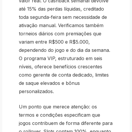
valor real. O cashback semanal devolve
até 15% das perdas líquidas, creditado
toda segunda-feira sem necessidade de
ativação manual. Verificamos também
torneios diários com premiações que
variam entre R$500 e R$5.000,
dependendo do jogo e do dia da semana.
O programa VIP, estruturado em seis
níveis, oferece benefícios crescentes
como gerente de conta dedicado, limites
de saque elevados e bônus
personalizados.
Um ponto que merece atenção: os
termos e condições especificam que
jogos contribuem de forma diferente para
o rollover. Slots contam 100%, enquanto