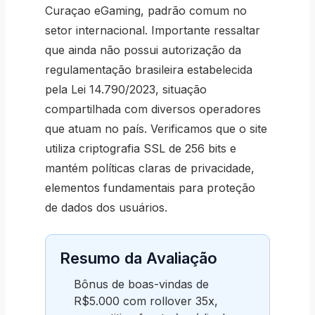
Curaçao eGaming, padrão comum no
setor internacional. Importante ressaltar
que ainda não possui autorização da
regulamentação brasileira estabelecida
pela Lei 14.790/2023, situação
compartilhada com diversos operadores
que atuam no país. Verificamos que o site
utiliza criptografia SSL de 256 bits e
mantém políticas claras de privacidade,
elementos fundamentais para proteção
de dados dos usuários.
Resumo da Avaliação
Bônus de boas-vindas de
R$5.000 com rollover 35x,