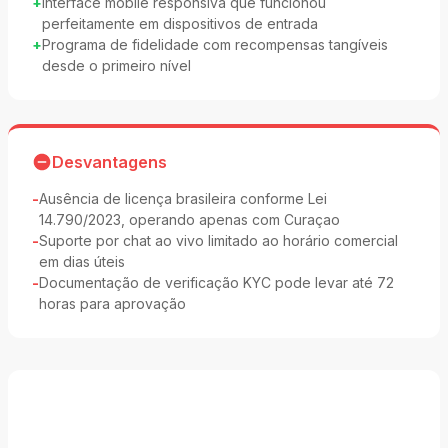
Interface mobile responsiva que funcionou
perfeitamente em dispositivos de entrada
Programa de fidelidade com recompensas tangíveis
desde o primeiro nível
Desvantagens
Ausência de licença brasileira conforme Lei
14.790/2023, operando apenas com Curaçao
Suporte por chat ao vivo limitado ao horário comercial
em dias úteis
Documentação de verificação KYC pode levar até 72
horas para aprovação