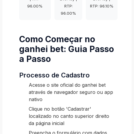
96.00%
RTP:
RTP: 96.10%
96.00%
Como Começar no
ganhei bet: Guia Passo
a Passo
Processo de Cadastro
Acesse o site oficial do ganhei bet
através de navegador seguro ou app
nativo
Clique no botão 'Cadastrar'
localizado no canto superior direito
da página inicial
Preencha o formulário com dados