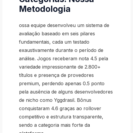
Metodologia
ossa equipe desenvolveu um sistema de
avaliação baseado em seis pilares
fundamentais, cada um testado
exaustivamente durante o período de
análise. Jogos receberam nota 4.5 pela
variedade impressionante de 2.800+
títulos e presença de provedores
premium, perdendo apenas 0.5 ponto
pela ausência de alguns desenvolvedores
de nicho como Yggdrasil. Bônus
conquistaram 4.6 graças ao rollover
competitivo e estrutura transparente,
sendo a categoria mais forte da