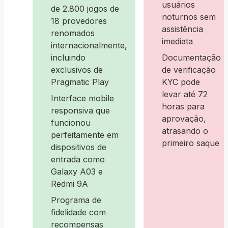
usuários
de 2.800 jogos de
noturnos sem
18 provedores
assistência
renomados
imediata
internacionalmente,
incluindo
Documentação
exclusivos de
de verificação
Pragmatic Play
KYC pode
levar até 72
Interface mobile
horas para
responsiva que
aprovação,
funcionou
atrasando o
perfeitamente em
primeiro saque
dispositivos de
entrada como
Galaxy A03 e
Redmi 9A
Programa de
fidelidade com
recompensas