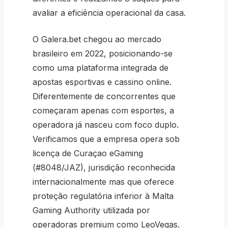
avaliar a eficiência operacional da casa.
O Galera.bet chegou ao mercado
brasileiro em 2022, posicionando-se
como uma plataforma integrada de
apostas esportivas e cassino online.
Diferentemente de concorrentes que
começaram apenas com esportes, a
operadora já nasceu com foco duplo.
Verificamos que a empresa opera sob
licença de Curaçao eGaming
(#8048/JAZ), jurisdição reconhecida
internacionalmente mas que oferece
proteção regulatória inferior à Malta
Gaming Authority utilizada por
operadoras premium como LeoVegas.