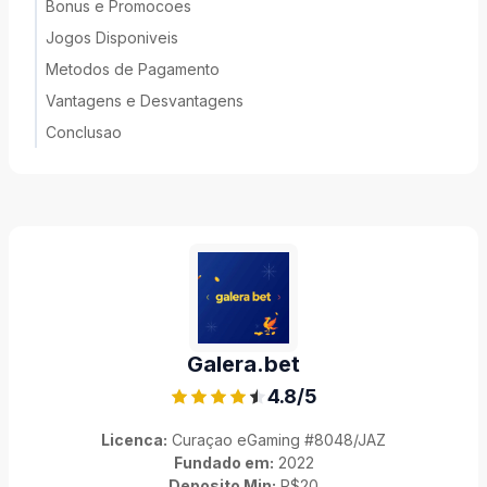
Bonus e Promocoes
Jogos Disponiveis
Metodos de Pagamento
Vantagens e Desvantagens
Conclusao
Galera.bet
4.8/5
Licenca:
Curaçao eGaming #8048/JAZ
Fundado em:
2022
Deposito Min:
R$20