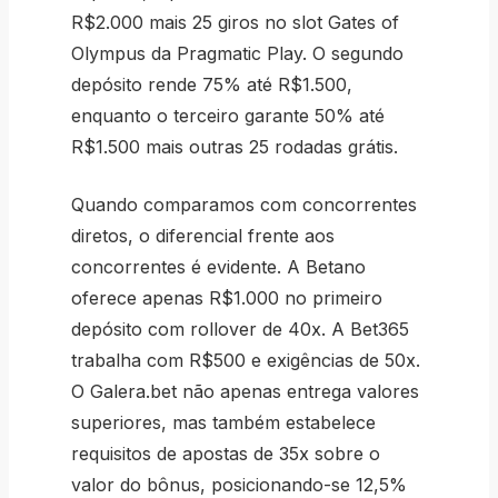
R$2.000 mais 25 giros no slot Gates of
Olympus da Pragmatic Play. O segundo
depósito rende 75% até R$1.500,
enquanto o terceiro garante 50% até
R$1.500 mais outras 25 rodadas grátis.
Quando comparamos com concorrentes
diretos, o diferencial frente aos
concorrentes é evidente. A Betano
oferece apenas R$1.000 no primeiro
depósito com rollover de 40x. A Bet365
trabalha com R$500 e exigências de 50x.
O Galera.bet não apenas entrega valores
superiores, mas também estabelece
requisitos de apostas de 35x sobre o
valor do bônus, posicionando-se 12,5%