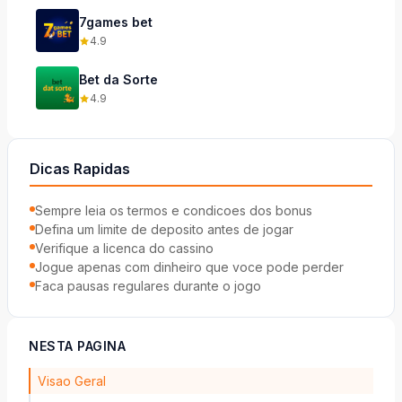
7games bet
4.9
Bet da Sorte
4.9
Dicas Rapidas
Sempre leia os termos e condicoes dos bonus
Defina um limite de deposito antes de jogar
Verifique a licenca do cassino
Jogue apenas com dinheiro que voce pode perder
Faca pausas regulares durante o jogo
NESTA PAGINA
Visao Geral