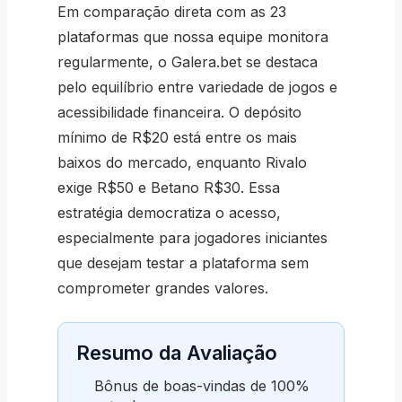
Em comparação direta com as 23
plataformas que nossa equipe monitora
regularmente, o Galera.bet se destaca
pelo equilíbrio entre variedade de jogos e
acessibilidade financeira. O depósito
mínimo de R$20 está entre os mais
baixos do mercado, enquanto Rivalo
exige R$50 e Betano R$30. Essa
estratégia democratiza o acesso,
especialmente para jogadores iniciantes
que desejam testar a plataforma sem
comprometer grandes valores.
Resumo da Avaliação
Bônus de boas-vindas de 100%