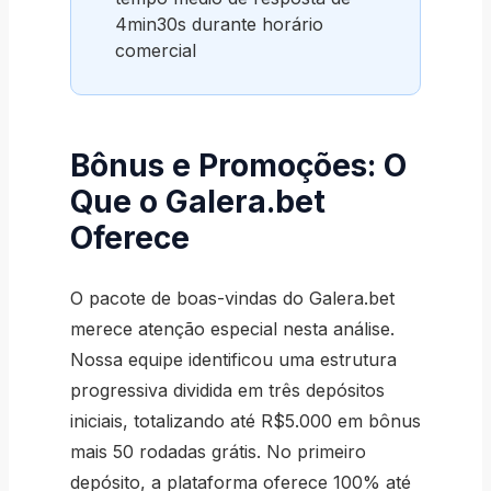
4min30s durante horário
comercial
Bônus e Promoções: O
Que o Galera.bet
Oferece
O pacote de boas-vindas do Galera.bet
merece atenção especial nesta análise.
Nossa equipe identificou uma estrutura
progressiva dividida em três depósitos
iniciais, totalizando até R$5.000 em bônus
mais 50 rodadas grátis. No primeiro
depósito, a plataforma oferece 100% até