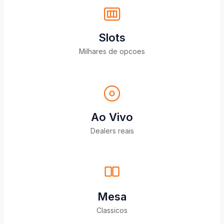
Slots
Milhares de opcoes
Ao Vivo
Dealers reais
Mesa
Classicos