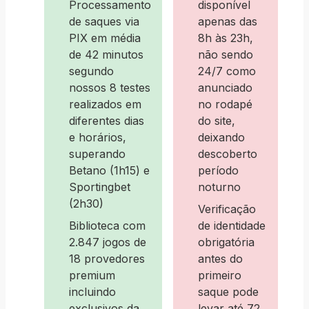
Processamento
disponível
de saques via
apenas das
PIX em média
8h às 23h,
de 42 minutos
não sendo
segundo
24/7 como
nossos 8 testes
anunciado
realizados em
no rodapé
diferentes dias
do site,
e horários,
deixando
superando
descoberto
Betano (1h15) e
período
Sportingbet
noturno
(2h30)
Verificação
Biblioteca com
de identidade
2.847 jogos de
obrigatória
18 provedores
antes do
premium
primeiro
incluindo
saque pode
exclusivos da
levar até 72