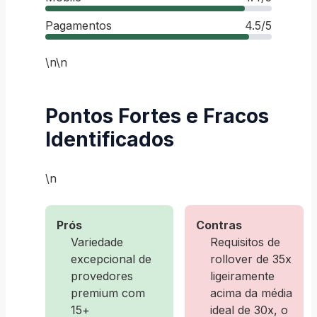
Pagamentos
4.5/5
\n\n
Pontos Fortes e Fracos
Identificados
\n
Prós
Contras
Variedade
Requisitos de
excepcional de
rollover de 35x
provedores
ligeiramente
premium com
acima da média
15+
ideal de 30x, o