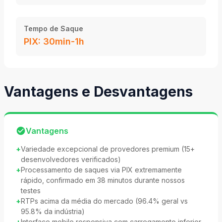
Tempo de Saque
PIX: 30min-1h
Vantagens e Desvantagens
Vantagens
Variedade excepcional de provedores premium (15+
desenvolvedores verificados)
Processamento de saques via PIX extremamente
rápido, confirmado em 38 minutos durante nossos
testes
RTPs acima da média do mercado (96.4% geral vs
95.8% da indústria)
Interface mobile responsiva com carregamento inferior