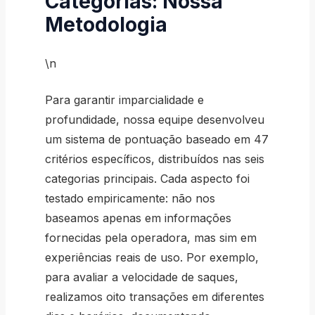
Categorias: Nossa
Metodologia
\n
Para garantir imparcialidade e
profundidade, nossa equipe desenvolveu
um sistema de pontuação baseado em 47
critérios específicos, distribuídos nas seis
categorias principais. Cada aspecto foi
testado empiricamente: não nos
baseamos apenas em informações
fornecidas pela operadora, mas sim em
experiências reais de uso. Por exemplo,
para avaliar a velocidade de saques,
realizamos oito transações em diferentes