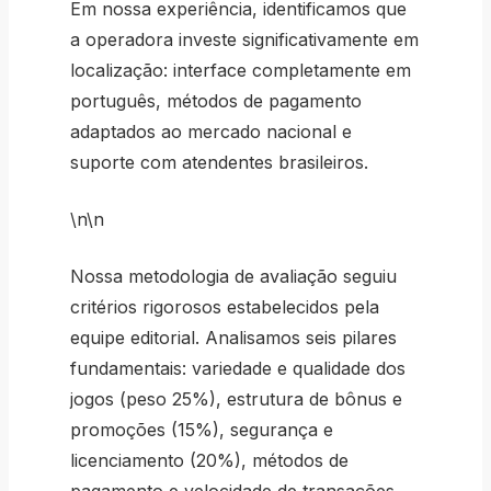
Em nossa experiência, identificamos que
a operadora investe significativamente em
localização: interface completamente em
português, métodos de pagamento
adaptados ao mercado nacional e
suporte com atendentes brasileiros.
\n\n
Nossa metodologia de avaliação seguiu
critérios rigorosos estabelecidos pela
equipe editorial. Analisamos seis pilares
fundamentais: variedade e qualidade dos
jogos (peso 25%), estrutura de bônus e
promoções (15%), segurança e
licenciamento (20%), métodos de