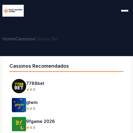
HOT
Home
›
Cassinos
›
Esporte Bet
Cassinos Recomendados
7788bet
4.9
gtwin
4.9
9fgame 2026
4.9