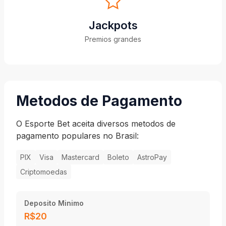
Jackpots
Premios grandes
Metodos de Pagamento
O Esporte Bet aceita diversos metodos de
pagamento populares no Brasil:
PIX
Visa
Mastercard
Boleto
AstroPay
Criptomoedas
Deposito Minimo
R$20