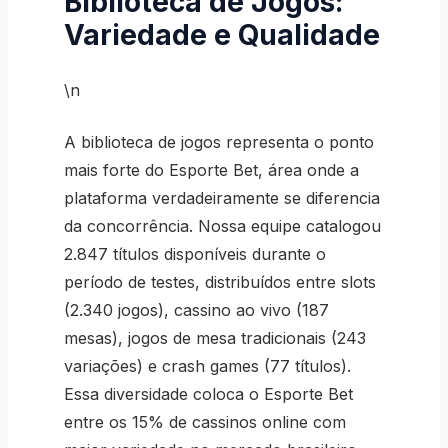
Biblioteca de Jogos:
Variedade e Qualidade
\n
A biblioteca de jogos representa o ponto
mais forte do Esporte Bet, área onde a
plataforma verdadeiramente se diferencia
da concorrência. Nossa equipe catalogou
2.847 títulos disponíveis durante o
período de testes, distribuídos entre slots
(2.340 jogos), cassino ao vivo (187
mesas), jogos de mesa tradicionais (243
variações) e crash games (77 títulos).
Essa diversidade coloca o Esporte Bet
entre os 15% de cassinos online com