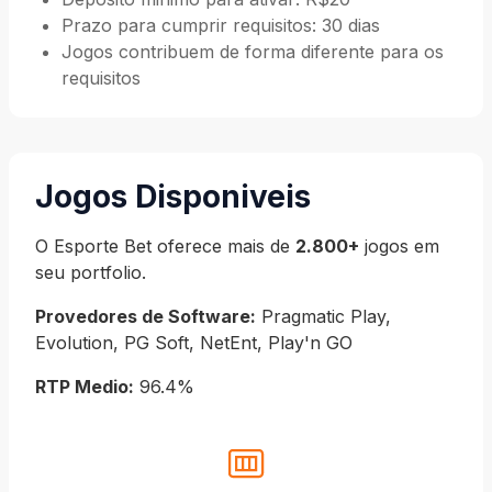
Prazo para cumprir requisitos: 30 dias
Jogos contribuem de forma diferente para os
requisitos
Jogos Disponiveis
O Esporte Bet oferece mais de
2.800+
jogos em
seu portfolio.
Provedores de Software:
Pragmatic Play,
Evolution, PG Soft, NetEnt, Play'n GO
RTP Medio:
96.4%