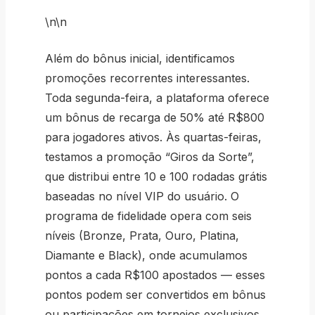
\n\n
Além do bônus inicial, identificamos
promoções recorrentes interessantes.
Toda segunda-feira, a plataforma oferece
um bônus de recarga de 50% até R$800
para jogadores ativos. Às quartas-feiras,
testamos a promoção “Giros da Sorte”,
que distribui entre 10 e 100 rodadas grátis
baseadas no nível VIP do usuário. O
programa de fidelidade opera com seis
níveis (Bronze, Prata, Ouro, Platina,
Diamante e Black), onde acumulamos
pontos a cada R$100 apostados — esses
pontos podem ser convertidos em bônus
ou participações em torneios exclusivos.