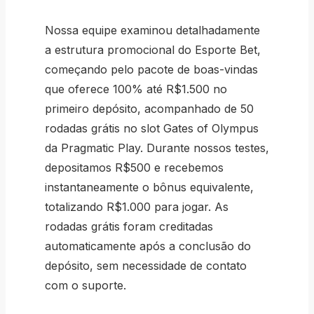
Nossa equipe examinou detalhadamente
a estrutura promocional do Esporte Bet,
começando pelo pacote de boas-vindas
que oferece 100% até R$1.500 no
primeiro depósito, acompanhado de 50
rodadas grátis no slot Gates of Olympus
da Pragmatic Play. Durante nossos testes,
depositamos R$500 e recebemos
instantaneamente o bônus equivalente,
totalizando R$1.000 para jogar. As
rodadas grátis foram creditadas
automaticamente após a conclusão do
depósito, sem necessidade de contato
com o suporte.