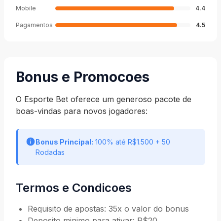
Mobile
4.4
Pagamentos
4.5
Bonus e Promocoes
O Esporte Bet oferece um generoso pacote de
boas-vindas para novos jogadores:
Bonus Principal:
100% até R$1.500 + 50
Rodadas
Termos e Condicoes
Requisito de apostas: 35x o valor do bonus
Deposito minimo para ativar: R$20