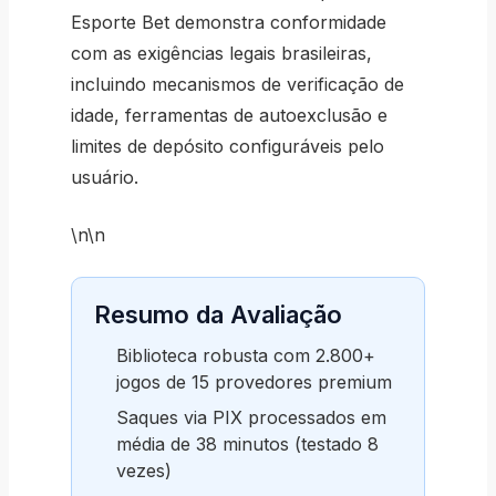
Esporte Bet demonstra conformidade
com as exigências legais brasileiras,
incluindo mecanismos de verificação de
idade, ferramentas de autoexclusão e
limites de depósito configuráveis pelo
usuário.
\n\n
Resumo da Avaliação
Biblioteca robusta com 2.800+
jogos de 15 provedores premium
Saques via PIX processados em
média de 38 minutos (testado 8
vezes)