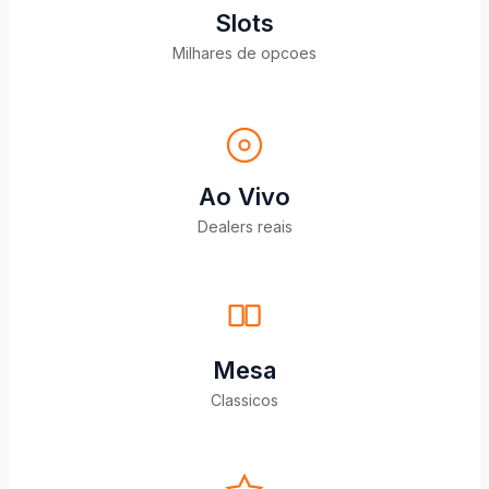
Slots
Milhares de opcoes
Ao Vivo
Dealers reais
Mesa
Classicos