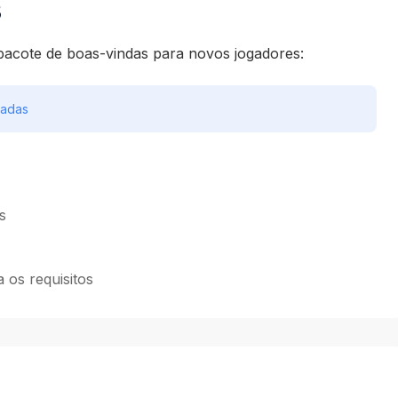
s
acote de boas-vindas para novos jogadores:
dadas
s
 os requisitos