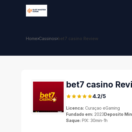
Home
›
Cassinos
›
bet7 casino Review
bet7 casino Rev
4.2/5
Licenca:
Curaçao eGaming
Fundado em:
2023
Deposito Min
Saque:
PIX: 30min-1h