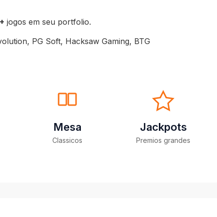
+
jogos em seu portfolio.
volution, PG Soft, Hacksaw Gaming, BTG
Mesa
Jackpots
Classicos
Premios grandes