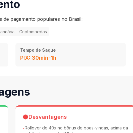
ento
s de pagamento populares no Brasil:
Bancária
Criptomoedas
Tempo de Saque
PIX: 30min-1h
tagens
Desvantagens
Rollover de 40x no bônus de boas-vindas, acima da