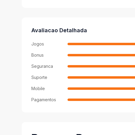
Avaliacao Detalhada
Jogos
Bonus
Seguranca
Suporte
Mobile
Pagamentos