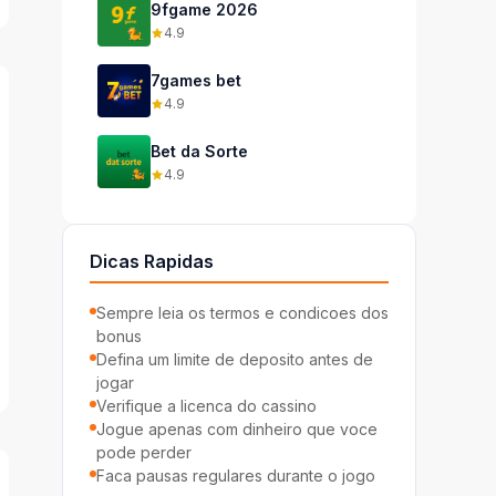
9fgame 2026
4.9
7games bet
4.9
Bet da Sorte
4.9
Dicas Rapidas
Sempre leia os termos e condicoes dos
bonus
Defina um limite de deposito antes de
jogar
Verifique a licenca do cassino
Jogue apenas com dinheiro que voce
pode perder
Faca pausas regulares durante o jogo