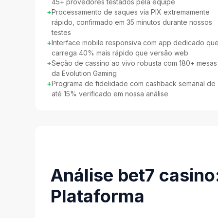
45+ provedores testados pela equipe
Processamento de saques via PIX extremamente
rápido, confirmado em 35 minutos durante nossos
testes
Interface mobile responsiva com app dedicado qu
carrega 40% mais rápido que versão web
Seção de cassino ao vivo robusta com 180+ mesas
da Evolution Gaming
Programa de fidelidade com cashback semanal de
até 15% verificado em nossa análise
Análise bet7 casino
Plataforma