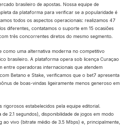
cado brasileiro de apostas. Nossa equipe de
mpleta da plataforma para verificar se a popularidade é
estamos todos os aspectos operacionais: realizamos 47
los diferentes, contatamos o suporte em 15 ocasiões
 com três concorrentes diretos do mesmo segmento.
e como uma alternativa moderna no competitivo
ico brasileiro. A plataforma opera sob licença Curaçao
entre operadoras internacionais que atendem
 com Betano e Stake, verificamos que o bet7 apresenta
 bônus de boas-vindas ligeiramente menos generoso em
 rigorosos estabelecidos pela equipe editorial.
de 2.1 segundos), disponibilidade de jogos em modo
 ao vivo (bitrate médio de 3.5 Mbps) e, principalmente,