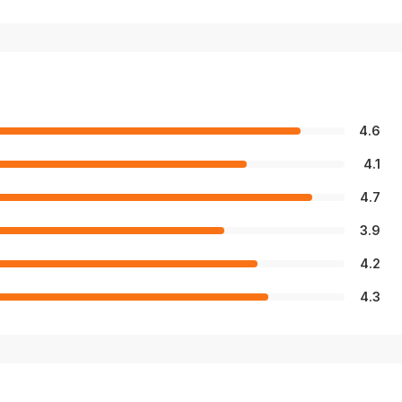
4.6
4.1
4.7
3.9
4.2
4.3