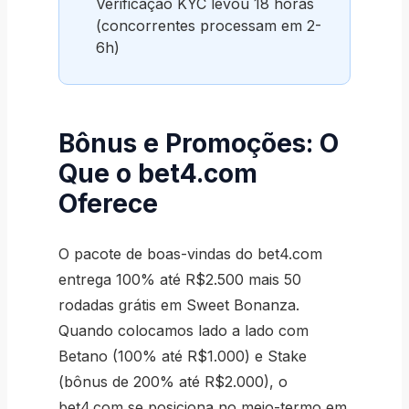
Verificação KYC levou 18 horas
(concorrentes processam em 2-
6h)
Bônus e Promoções: O
Que o bet4.com
Oferece
O pacote de boas-vindas do bet4.com
entrega 100% até R$2.500 mais 50
rodadas grátis em Sweet Bonanza.
Quando colocamos lado a lado com
Betano (100% até R$1.000) e Stake
(bônus de 200% até R$2.000), o
bet4.com se posiciona no meio-termo em