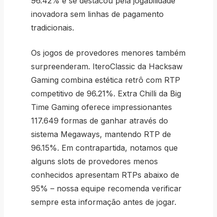
96.42% e se destacou pela jogabilidade
inovadora sem linhas de pagamento
tradicionais.
Os jogos de provedores menores também
surpreenderam. IteroClassic da Hacksaw
Gaming combina estética retrô com RTP
competitivo de 96.21%. Extra Chilli da Big
Time Gaming oferece impressionantes
117.649 formas de ganhar através do
sistema Megaways, mantendo RTP de
96.15%. Em contrapartida, notamos que
alguns slots de provedores menos
conhecidos apresentam RTPs abaixo de
95% – nossa equipe recomenda verificar
sempre esta informação antes de jogar.