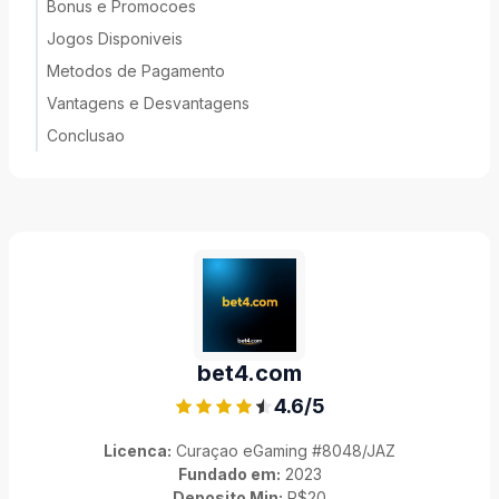
Bonus e Promocoes
Jogos Disponiveis
Metodos de Pagamento
Vantagens e Desvantagens
Conclusao
bet4.com
4.6/5
Licenca:
Curaçao eGaming #8048/JAZ
Fundado em:
2023
Deposito Min:
R$20