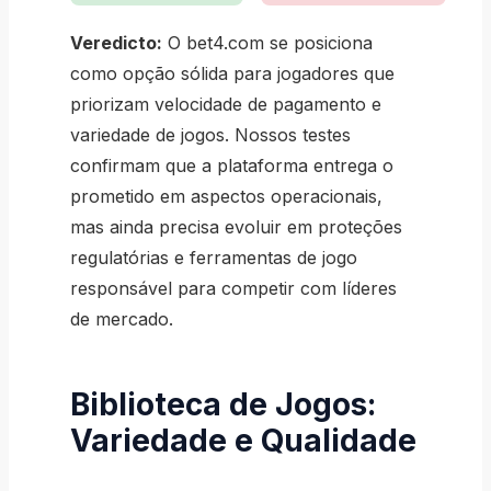
Veredicto:
O bet4.com se posiciona
como opção sólida para jogadores que
priorizam velocidade de pagamento e
variedade de jogos. Nossos testes
confirmam que a plataforma entrega o
prometido em aspectos operacionais,
mas ainda precisa evoluir em proteções
regulatórias e ferramentas de jogo
responsável para competir com líderes
de mercado.
Biblioteca de Jogos:
Variedade e Qualidade