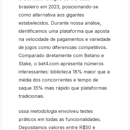
brasileiro em 2023, posicionando-se
como alternativa aos gigantes
estabelecidos. Durante nossa análise,
identificamos uma plataforma que aposta
na velocidade de pagamentos e variedade
de jogos como diferenciais competitivos.
Comparado diretamente com Betano e
Stake, o bet4.com apresenta números
interessantes: biblioteca 18% maior que a
média dos concorrentes e tempo de
saque 35% mais rápido que plataformas
tradicionais.
ossa metodologia envolveu testes
práticos em todas as funcionalidades.
Depositamos valores entre R$50 e