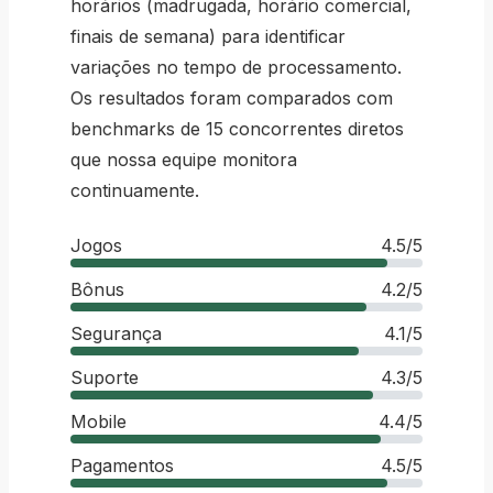
horários (madrugada, horário comercial,
finais de semana) para identificar
variações no tempo de processamento.
Os resultados foram comparados com
benchmarks de 15 concorrentes diretos
que nossa equipe monitora
continuamente.
Jogos
4.5/5
Bônus
4.2/5
Segurança
4.1/5
Suporte
4.3/5
Mobile
4.4/5
Pagamentos
4.5/5