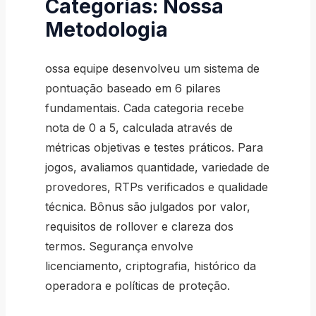
Categorias: Nossa
Metodologia
ossa equipe desenvolveu um sistema de
pontuação baseado em 6 pilares
fundamentais. Cada categoria recebe
nota de 0 a 5, calculada através de
métricas objetivas e testes práticos. Para
jogos, avaliamos quantidade, variedade de
provedores, RTPs verificados e qualidade
técnica. Bônus são julgados por valor,
requisitos de rollover e clareza dos
termos. Segurança envolve
licenciamento, criptografia, histórico da
operadora e políticas de proteção.