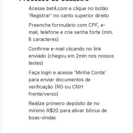
Acesse bet4.com e clique no botão
'Registrar' no canto superior direito
Preencha formulário com CPF, e-
mail, telefone e crie senha forte (mín.
8 caracteres)
Confirme e-mail clicando no link
enviado (chegou em 2min nos nossos
testes)
Faça login e acesse 'Minha Conta'
para enviar documentos de
verificação (RG ou CNH
frente/verso)
Realize primeiro depósito de no
mínimo R$20 para ativar bônus de
boas-vindas