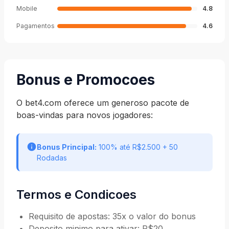
Mobile
4.8
Pagamentos
4.6
Bonus e Promocoes
O bet4.com oferece um generoso pacote de
boas-vindas para novos jogadores:
Bonus Principal:
100% até R$2.500 + 50
Rodadas
Termos e Condicoes
Requisito de apostas: 35x o valor do bonus
Deposito minimo para ativar: R$20