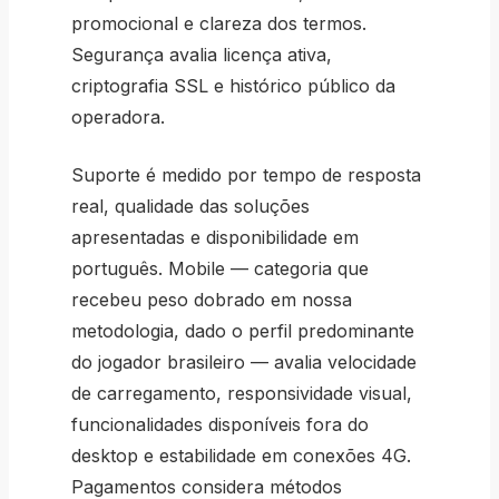
promocional e clareza dos termos.
Segurança avalia licença ativa,
criptografia SSL e histórico público da
operadora.
Suporte é medido por tempo de resposta
real, qualidade das soluções
apresentadas e disponibilidade em
português. Mobile — categoria que
recebeu peso dobrado em nossa
metodologia, dado o perfil predominante
do jogador brasileiro — avalia velocidade
de carregamento, responsividade visual,
funcionalidades disponíveis fora do
desktop e estabilidade em conexões 4G.
Pagamentos considera métodos