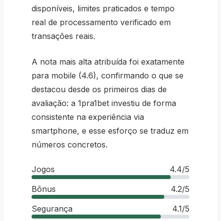
disponíveis, limites praticados e tempo
real de processamento verificado em
transações reais.
A nota mais alta atribuída foi exatamente
para mobile (4.6), confirmando o que se
destacou desde os primeiros dias de
avaliação: a 1pra1bet investiu de forma
consistente na experiência via
smartphone, e esse esforço se traduz em
números concretos.
Jogos
4.4/5
Bônus
4.2/5
Segurança
4.1/5