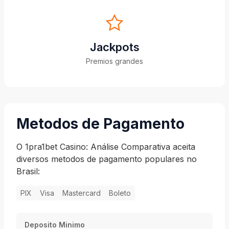
Jackpots
Premios grandes
Metodos de Pagamento
O 1pra1bet Casino: Análise Comparativa aceita
diversos metodos de pagamento populares no
Brasil:
PIX
Visa
Mastercard
Boleto
Deposito Minimo