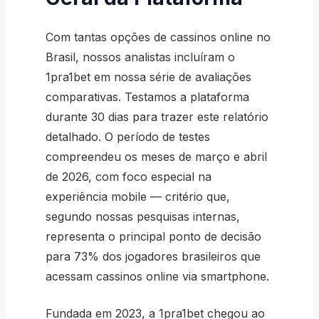
Com tantas opções de cassinos online no
Brasil, nossos analistas incluíram o
1pra1bet em nossa série de avaliações
comparativas. Testamos a plataforma
durante 30 dias para trazer este relatório
detalhado. O período de testes
compreendeu os meses de março e abril
de 2026, com foco especial na
experiência mobile — critério que,
segundo nossas pesquisas internas,
representa o principal ponto de decisão
para 73% dos jogadores brasileiros que
acessam cassinos online via smartphone.
Fundada em 2023, a 1pra1bet chegou ao