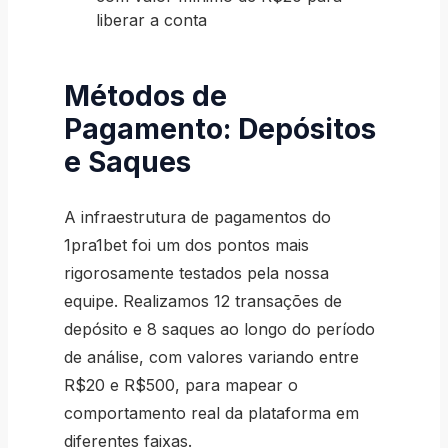
liberar a conta
Métodos de
Pagamento: Depósitos
e Saques
A infraestrutura de pagamentos do
1pra1bet foi um dos pontos mais
rigorosamente testados pela nossa
equipe. Realizamos 12 transações de
depósito e 8 saques ao longo do período
de análise, com valores variando entre
R$20 e R$500, para mapear o
comportamento real da plataforma em
diferentes faixas.