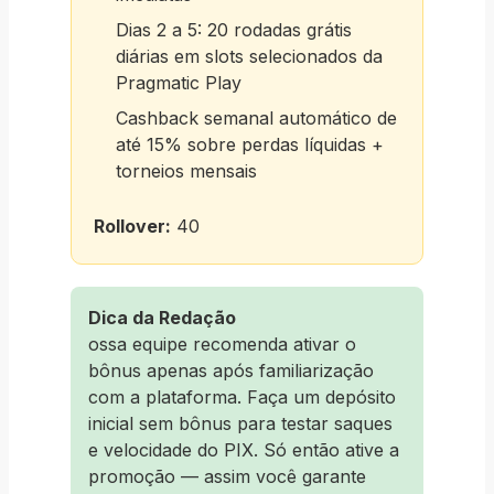
Dias 2 a 5: 20 rodadas grátis
diárias em slots selecionados da
Pragmatic Play
Cashback semanal automático de
até 15% sobre perdas líquidas +
torneios mensais
Rollover:
40
Dica da Redação
ossa equipe recomenda ativar o
bônus apenas após familiarização
com a plataforma. Faça um depósito
inicial sem bônus para testar saques
e velocidade do PIX. Só então ative a
promoção — assim você garante