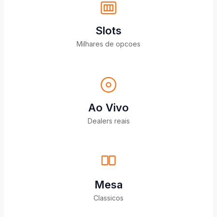
Slots
Milhares de opcoes
Ao Vivo
Dealers reais
Mesa
Classicos