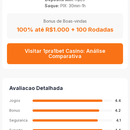
Saque:
PIX: 30min-1h
Bonus de Boas-vindas
100% até R$1.000 + 100 Rodadas
Visitar 1pra1bet Casino: Análise
Comparativa
Avaliacao Detalhada
Jogos
4.4
Bonus
4.2
Seguranca
4.1