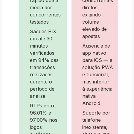
rápido que a
concorrentes
média dos
diretos,
concorrentes
exigindo
testados
volume
elevado de
Saques PIX
apostas
em até 30
minutos
Ausência de
verificados
app nativo
em 94% das
para iOS — a
transações
solução PWA
realizadas
é funcional,
durante o
mas inferior
período de
à experiência
análise
nativa
Android
RTPs entre
96,01% e
Suporte por
97,00% nos
telefone
jogos
inexistente;