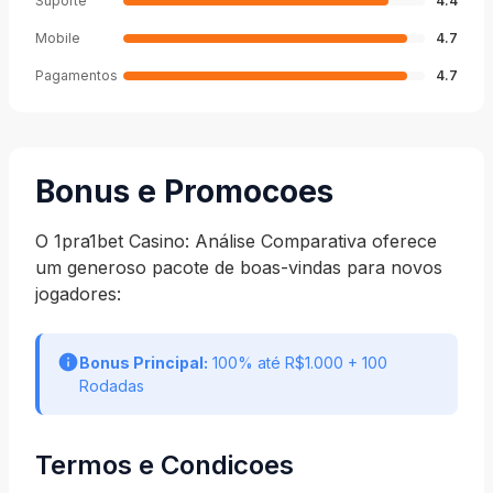
Suporte
4.4
Mobile
4.7
Pagamentos
4.7
Bonus e Promocoes
O 1pra1bet Casino: Análise Comparativa oferece
um generoso pacote de boas-vindas para novos
jogadores:
Bonus Principal:
100% até R$1.000 + 100
Rodadas
Termos e Condicoes