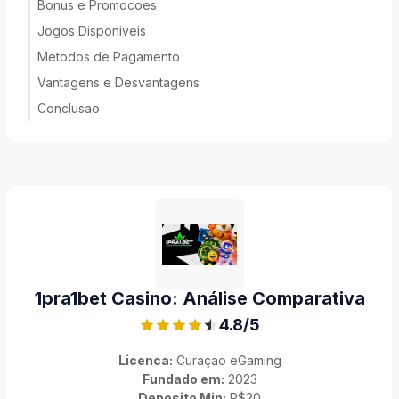
Bonus e Promocoes
Jogos Disponiveis
Metodos de Pagamento
Vantagens e Desvantagens
Conclusao
1pra1bet Casino: Análise Comparativa
4.8/5
Licenca:
Curaçao eGaming
Fundado em:
2023
Deposito Min:
R$20