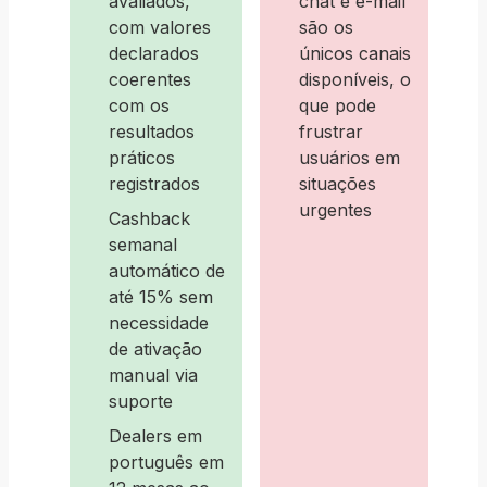
avaliados,
chat e e-mail
com valores
são os
declarados
únicos canais
coerentes
disponíveis, o
com os
que pode
resultados
frustrar
práticos
usuários em
registrados
situações
urgentes
Cashback
semanal
automático de
até 15% sem
necessidade
de ativação
manual via
suporte
Dealers em
português em