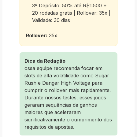
3º Depósito: 50% até R$1.500 +
20 rodadas grátis | Rollover: 35x |
Validade: 30 dias
Rollover:
35x
Dica da Redação
ossa equipe recomenda focar em
slots de alta volatilidade como Sugar
Rush e Danger High Voltage para
cumprir o rollover mais rapidamente.
Durante nossos testes, esses jogos
geraram sequências de ganhos
maiores que aceleraram
significativamente o cumprimento dos
requisitos de apostas.