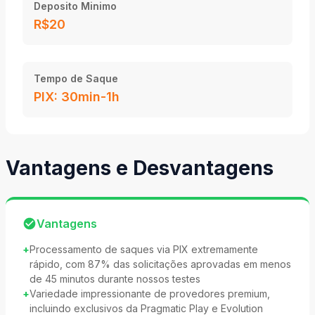
Deposito Minimo
R$20
Tempo de Saque
PIX: 30min-1h
Vantagens e Desvantagens
Vantagens
Processamento de saques via PIX extremamente
rápido, com 87% das solicitações aprovadas em menos
de 45 minutos durante nossos testes
Variedade impressionante de provedores premium,
incluindo exclusivos da Pragmatic Play e Evolution