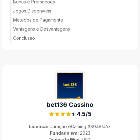
Bonus e Promocoes
Jogos Disponiveis
Metodos de Pagamento
Vantagens e Desvantagens
Conclusao
bet136 Cassino
4.5/5
Licenca:
Curaçao eGaming #8048/JAZ
Fundado em:
2023
Deposito Min:
R$20