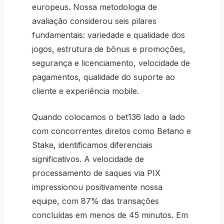
europeus. Nossa metodologia de
avaliação considerou seis pilares
fundamentais: variedade e qualidade dos
jogos, estrutura de bônus e promoções,
segurança e licenciamento, velocidade de
pagamentos, qualidade do suporte ao
cliente e experiência mobile.
Quando colocamos o bet136 lado a lado
com concorrentes diretos como Betano e
Stake, identificamos diferenciais
significativos. A velocidade de
processamento de saques via PIX
impressionou positivamente nossa
equipe, com 87% das transações
concluídas em menos de 45 minutos. Em