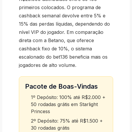
primeiros colocados. O programa de
cashback semanal devolve entre 5% e
15% das perdas líquidas, dependendo do
nível VIP do jogador. Em comparação
direta com a Betano, que oferece
cashback fixo de 10%, o sistema
escalonado do bet136 beneficia mais os
jogadores de alto volume.
Pacote de Boas-Vindas
1º Depósito: 100% até R$2.000 +
50 rodadas grátis em Starlight
Princess
2º Depósito: 75% até R$1.500 +
30 rodadas grátis