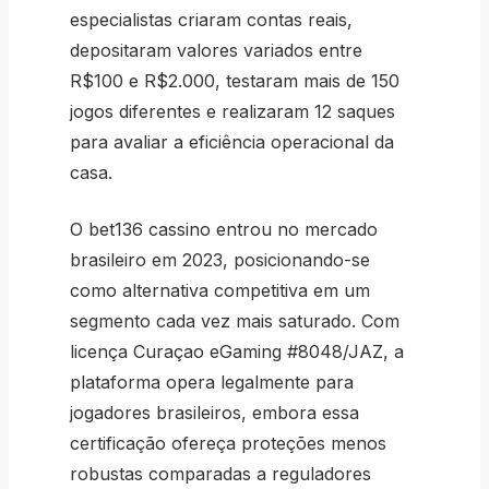
especialistas criaram contas reais,
depositaram valores variados entre
R$100 e R$2.000, testaram mais de 150
jogos diferentes e realizaram 12 saques
para avaliar a eficiência operacional da
casa.
O bet136 cassino entrou no mercado
brasileiro em 2023, posicionando-se
como alternativa competitiva em um
segmento cada vez mais saturado. Com
licença Curaçao eGaming #8048/JAZ, a
plataforma opera legalmente para
jogadores brasileiros, embora essa
certificação ofereça proteções menos
robustas comparadas a reguladores