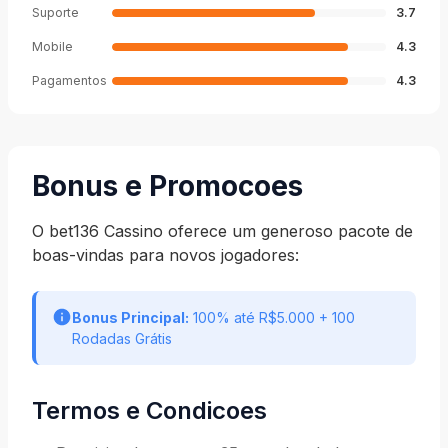
Suporte
3.7
Mobile
4.3
Pagamentos
4.3
Bonus e Promocoes
O bet136 Cassino oferece um generoso pacote de
boas-vindas para novos jogadores:
Bonus Principal:
100% até R$5.000 + 100
Rodadas Grátis
Termos e Condicoes