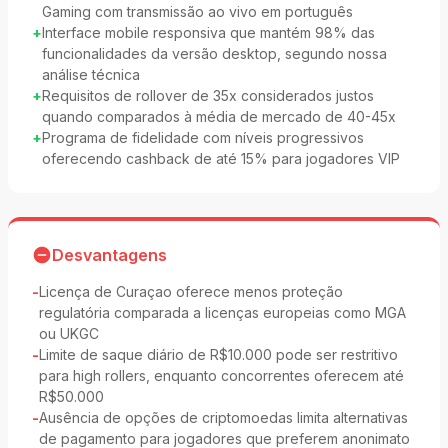
Gaming com transmissão ao vivo em português
Interface mobile responsiva que mantém 98% das
funcionalidades da versão desktop, segundo nossa
análise técnica
Requisitos de rollover de 35x considerados justos
quando comparados à média de mercado de 40-45x
Programa de fidelidade com níveis progressivos
oferecendo cashback de até 15% para jogadores VIP
Desvantagens
Licença de Curaçao oferece menos proteção
regulatória comparada a licenças europeias como MGA
ou UKGC
Limite de saque diário de R$10.000 pode ser restritivo
para high rollers, enquanto concorrentes oferecem até
R$50.000
Ausência de opções de criptomoedas limita alternativas
de pagamento para jogadores que preferem anonimato