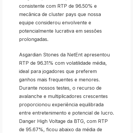
consistente com RTP de 96.50% e
mecânica de cluster pays que nossa
equipe considerou envolvente e
potencialmente lucrativa em sessões
prolongadas.
Asgardian Stones da NetEnt apresentou
RTP de 96.31% com volatilidade média,
ideal para jogadores que preferem
ganhos mais frequentes e menores.
Durante nossos testes, o recurso de
avalanche e multiplicadores crescentes
proporcionou experiência equilibrada
entre entretenimento e potencial de lucro.
Danger High Voltage da BTG, com RTP
de 95.67%, ficou abaixo da média de