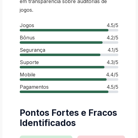
em transparência sobre auditorias de
jogos.
Jogos
4.5/5
Bônus
4.2/5
Segurança
4.1/5
Suporte
4.3/5
Mobile
4.4/5
Pagamentos
4.5/5
Pontos Fortes e Fracos
Identificados