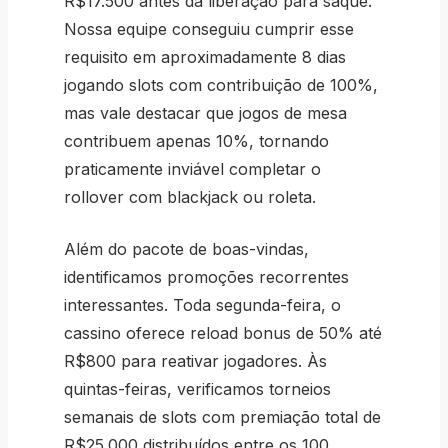
R$17.500 antes da liberação para saque.
Nossa equipe conseguiu cumprir esse
requisito em aproximadamente 8 dias
jogando slots com contribuição de 100%,
mas vale destacar que jogos de mesa
contribuem apenas 10%, tornando
praticamente inviável completar o
rollover com blackjack ou roleta.
Além do pacote de boas-vindas,
identificamos promoções recorrentes
interessantes. Toda segunda-feira, o
cassino oferece reload bonus de 50% até
R$800 para reativar jogadores. Às
quintas-feiras, verificamos torneios
semanais de slots com premiação total de
R$25.000 distribuídos entre os 100