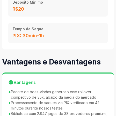
Deposito Minimo
R$20
Tempo de Saque
PIX: 30min-1h
Vantagens e Desvantagens
Vantagens
Pacote de boas-vindas generoso com rollover
competitivo de 35x, abaixo da média do mercado
Processamento de saques via PIX verificado em 42
minutos durante nossos testes
Biblioteca com 2.847 jogos de 38 provedores premium,