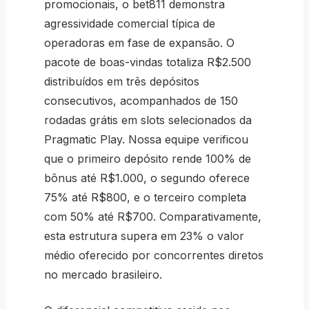
promocionais, o bet811 demonstra
agressividade comercial típica de
operadoras em fase de expansão. O
pacote de boas-vindas totaliza R$2.500
distribuídos em três depósitos
consecutivos, acompanhados de 150
rodadas grátis em slots selecionados da
Pragmatic Play. Nossa equipe verificou
que o primeiro depósito rende 100% de
bônus até R$1.000, o segundo oferece
75% até R$800, e o terceiro completa
com 50% até R$700. Comparativamente,
esta estrutura supera em 23% o valor
médio oferecido por concorrentes diretos
no mercado brasileiro.