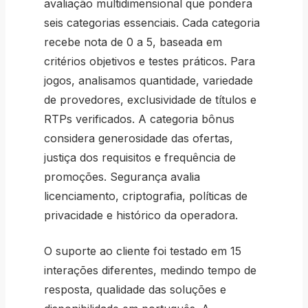
avaliação multidimensional que pondera
seis categorias essenciais. Cada categoria
recebe nota de 0 a 5, baseada em
critérios objetivos e testes práticos. Para
jogos, analisamos quantidade, variedade
de provedores, exclusividade de títulos e
RTPs verificados. A categoria bônus
considera generosidade das ofertas,
justiça dos requisitos e frequência de
promoções. Segurança avalia
licenciamento, criptografia, políticas de
privacidade e histórico da operadora.
O suporte ao cliente foi testado em 15
interações diferentes, medindo tempo de
resposta, qualidade das soluções e