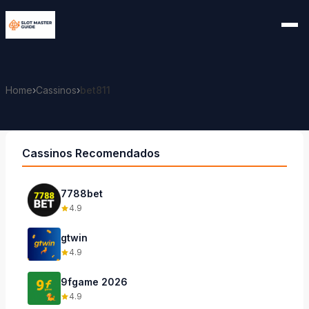
HOT
Home
›
Cassinos
›
bet811
Cassinos Recomendados
7788bet
4.9
gtwin
4.9
9fgame 2026
4.9