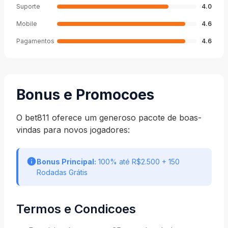
Suporte
4.0
Mobile
4.6
Pagamentos
4.6
Bonus e Promocoes
O bet811 oferece um generoso pacote de boas-
vindas para novos jogadores:
Bonus Principal:
100% até R$2.500 + 150
Rodadas Grátis
Termos e Condicoes