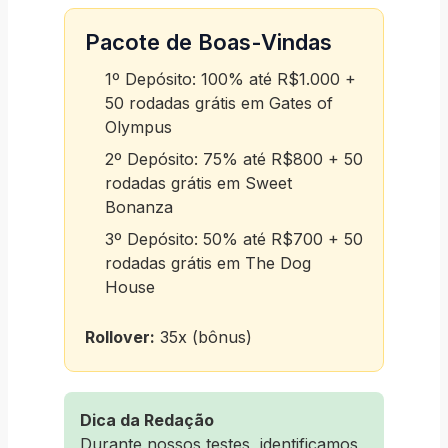
Pacote de Boas-Vindas
1º Depósito: 100% até R$1.000 +
50 rodadas grátis em Gates of
Olympus
2º Depósito: 75% até R$800 + 50
rodadas grátis em Sweet
Bonanza
3º Depósito: 50% até R$700 + 50
rodadas grátis em The Dog
House
Rollover:
35x (bônus)
Dica da Redação
Durante nossos testes, identificamos