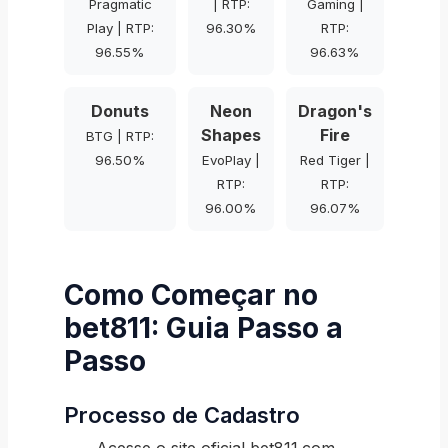
Pragmatic
| RTP:
Gaming |
Play | RTP:
96.30%
RTP:
96.55%
96.63%
Donuts
Neon
Dragon's
Shapes
Fire
BTG | RTP:
96.50%
EvoPlay |
Red Tiger |
RTP:
RTP:
96.00%
96.07%
Como Começar no
bet811: Guia Passo a
Passo
Processo de Cadastro