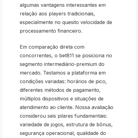
algumas vantagens interessantes em
relação aos players tradicionais,
especialmente no quesito velocidade de
processamento financeiro.
Em comparação direta com
concorrentes, o bet811 se posiciona no
segmento intermediário-premium do
mercado. Testamos a plataforma em
condições variadas: horários de pico,
diferentes métodos de pagamento,
múltiplos dispositivos e situações de
atendimento ao cliente. Nossa avaliação
considerou seis pilares fundamentais:
variedade de jogos, estrutura de bônus,
segurança operacional, qualidade do