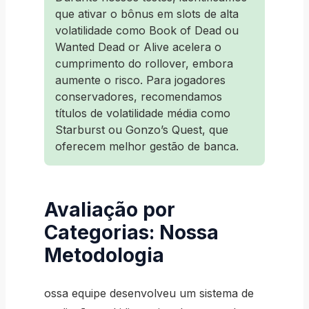
que ativar o bônus em slots de alta
volatilidade como Book of Dead ou
Wanted Dead or Alive acelera o
cumprimento do rollover, embora
aumente o risco. Para jogadores
conservadores, recomendamos
títulos de volatilidade média como
Starburst ou Gonzo’s Quest, que
oferecem melhor gestão de banca.
Avaliação por
Categorias: Nossa
Metodologia
ossa equipe desenvolveu um sistema de