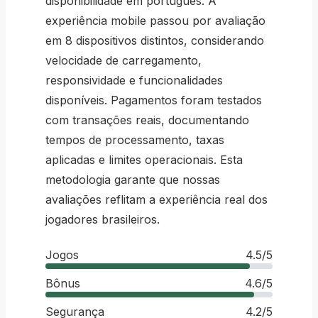
disponibilidade em português. A
experiência mobile passou por avaliação
em 8 dispositivos distintos, considerando
velocidade de carregamento,
responsividade e funcionalidades
disponíveis. Pagamentos foram testados
com transações reais, documentando
tempos de processamento, taxas
aplicadas e limites operacionais. Esta
metodologia garante que nossas
avaliações reflitam a experiência real dos
jogadores brasileiros.
Jogos
4.5/5
Bônus
4.6/5
Segurança
4.2/5