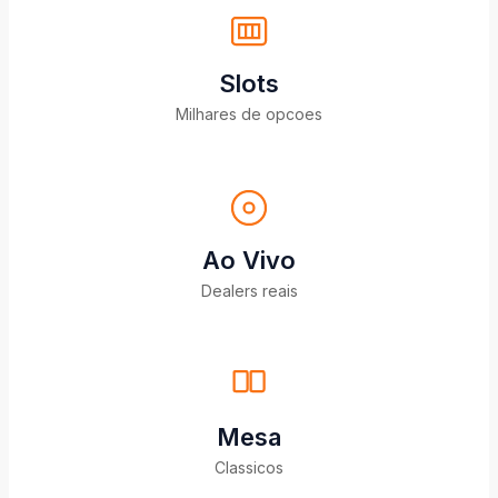
Slots
Milhares de opcoes
Ao Vivo
Dealers reais
Mesa
Classicos