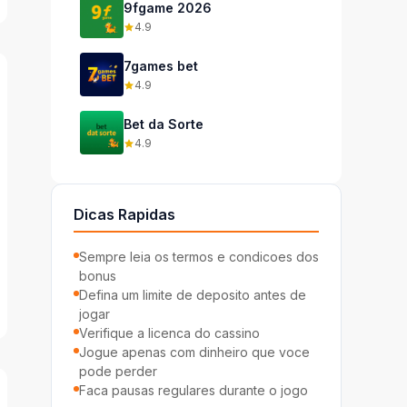
9fgame 2026
4.9
7games bet
4.9
Bet da Sorte
4.9
Dicas Rapidas
Sempre leia os termos e condicoes dos
bonus
Defina um limite de deposito antes de
jogar
Verifique a licenca do cassino
Jogue apenas com dinheiro que voce
pode perder
Faca pausas regulares durante o jogo