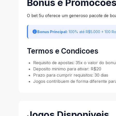
Bonus e Promocoe
O bet 5u oferece um generoso pacote de boa
Bonus Principal:
100% até R$5.000 + 100 R
Termos e Condicoes
Requisito de apostas: 35x o valor do bonu
Deposito minimo para ativar: R$20
Prazo para cumprir requisitos: 30 dias
Jogos contribuem de forma diferente para
Jogos Disponiveis