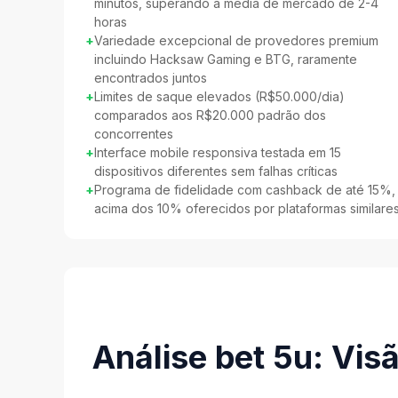
minutos, superando a média de mercado de 2-4
horas
Variedade excepcional de provedores premium
incluindo Hacksaw Gaming e BTG, raramente
encontrados juntos
Limites de saque elevados (R$50.000/dia)
comparados aos R$20.000 padrão dos
concorrentes
Interface mobile responsiva testada em 15
dispositivos diferentes sem falhas críticas
Programa de fidelidade com cashback de até 15%,
acima dos 10% oferecidos por plataformas similare
Análise bet 5u: Vis