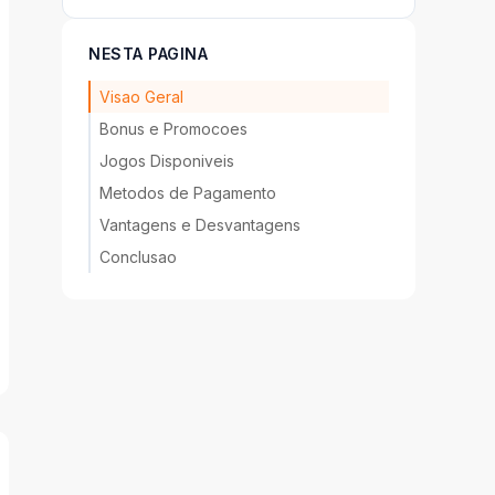
NESTA PAGINA
Visao Geral
Bonus e Promocoes
Jogos Disponiveis
Metodos de Pagamento
Vantagens e Desvantagens
Conclusao