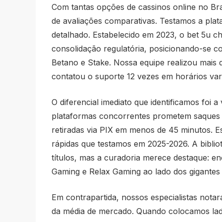
Com tantas opções de cassinos online no Bras
de avaliações comparativas. Testamos a plata
detalhado. Estabelecido em 2023, o bet 5u 
consolidação regulatória, posicionando-se co
Betano e Stake. Nossa equipe realizou mais d
contatou o suporte 12 vezes em horários vari
O diferencial imediato que identificamos foi
plataformas concorrentes prometem saques 
retiradas via PIX em menos de 45 minutos. 
rápidas que testamos em 2025-2026. A bibli
títulos, mas a curadoria merece destaque:
Gaming e Relax Gaming ao lado dos gigantes 
Em contrapartida, nossos especialistas notar
da média de mercado. Quando colocamos lado