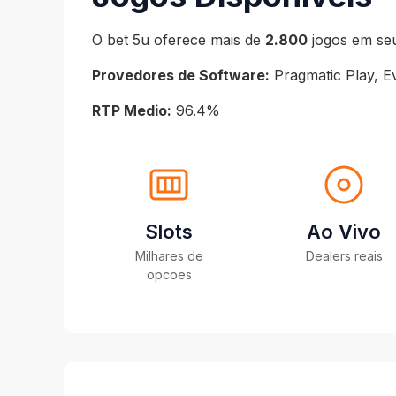
O bet 5u oferece mais de
2.800
jogos em seu
Provedores de Software:
Pragmatic Play, E
RTP Medio:
96.4%
Slots
Ao Vivo
Milhares de
Dealers reais
opcoes