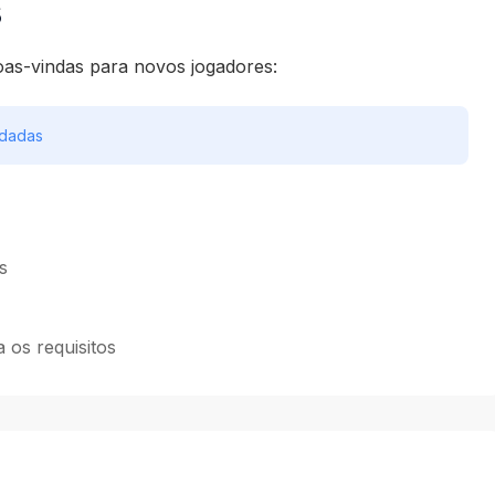
s
as-vindas para novos jogadores:
odadas
s
 os requisitos