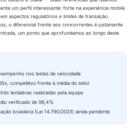
ta um perfil interessante: forte na experiência mobile
m aspectos regulatórios e limites de transação.
s, o diferencial frente aos concorrentes é justamente
entrada, um ponto que aprofundamos ao longo deste
esempenho nos testes de velocidade
5x, competitivo frente à média do setor
rês tentativas realizadas pela equipe
dio verificado de 96,4%
ção brasileira (Lei 14.790/2023) ainda pendente