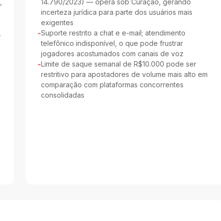
,
14.790/2023) — opera sob Curaçao, gerando
incerteza jurídica para parte dos usuários mais
exigentes
,
Suporte restrito a chat e e-mail; atendimento
telefônico indisponível, o que pode frustrar
jogadores acostumados com canais de voz
Limite de saque semanal de R$10.000 pode ser
restritivo para apostadores de volume mais alto em
comparação com plataformas concorrentes
consolidadas