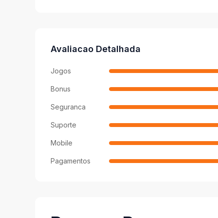
Avaliacao Detalhada
Jogos
Bonus
Seguranca
Suporte
Mobile
Pagamentos