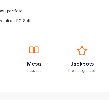
eu portfolio.
olution, PG Soft
Mesa
Jackpots
Classicos
Premios grandes