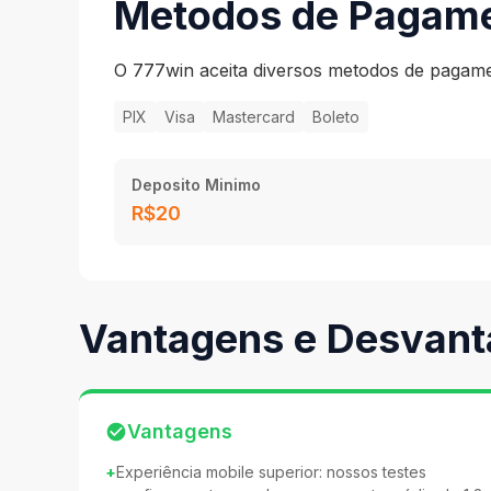
Metodos de Pagam
O 777win aceita diversos metodos de pagame
PIX
Visa
Mastercard
Boleto
Deposito Minimo
R$20
Vantagens e Desvan
Vantagens
Experiência mobile superior: nossos testes