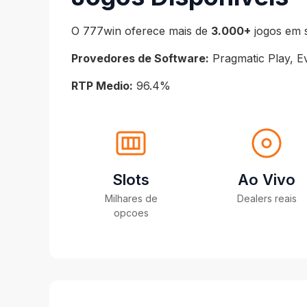
O 777win oferece mais de
3.000+
jogos em s
Provedores de Software:
Pragmatic Play, Ev
RTP Medio:
96.4%
Slots
Ao Vivo
Milhares de
Dealers reais
opcoes