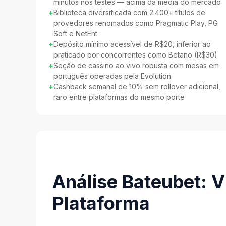
minutos nos testes — acima da média do mercado
Biblioteca diversificada com 2.400+ títulos de
provedores renomados como Pragmatic Play, PG
Soft e NetEnt
Depósito mínimo acessível de R$20, inferior ao
praticado por concorrentes como Betano (R$30)
Seção de cassino ao vivo robusta com mesas em
português operadas pela Evolution
Cashback semanal de 10% sem rollover adicional,
raro entre plataformas do mesmo porte
Análise Bateubet: V
Plataforma