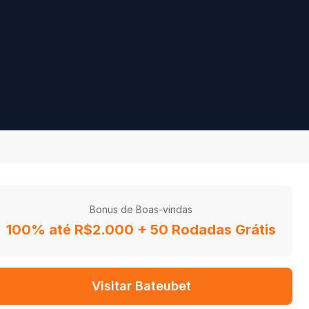
Bonus de Boas-vindas
100% até R$2.000 + 50 Rodadas Grátis
Visitar Bateubet