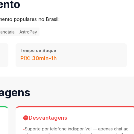
ento
ento populares no Brasil:
Bancária
AstroPay
Tempo de Saque
PIX: 30min-1h
tagens
Desvantagens
Suporte por telefone indisponível — apenas chat ao