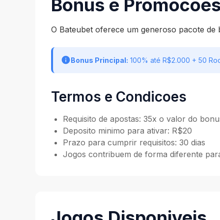
Bonus e Promocoe
O Bateubet oferece um generoso pacote de 
Bonus Principal:
100% até R$2.000 + 50 Rod
Termos e Condicoes
Requisito de apostas: 35x o valor do bonu
Deposito minimo para ativar: R$20
Prazo para cumprir requisitos: 30 dias
Jogos contribuem de forma diferente para
Jogos Disponiveis