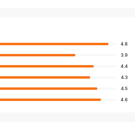
4.8
3.9
4.4
4.3
4.5
4.6