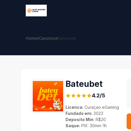
Home
›
Cassinos
›
Bateubet
Bateubet
4.2/5
Licenca:
Curaçao eGaming
Fundado em:
2023
Deposito Min:
R$20
Saque:
PIX: 30min-1h