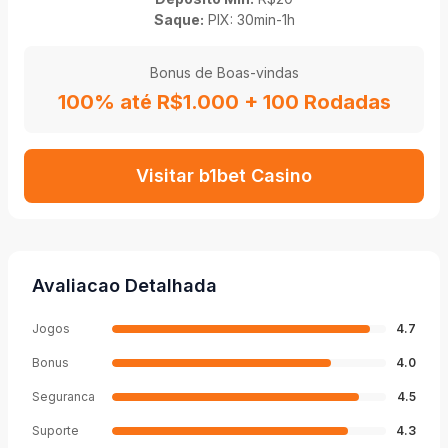
Saque:
PIX: 30min-1h
Bonus de Boas-vindas
100% até R$1.000 + 100 Rodadas
Visitar b1bet Casino
Avaliacao Detalhada
Jogos
4.7
Bonus
4.0
Seguranca
4.5
Suporte
4.3