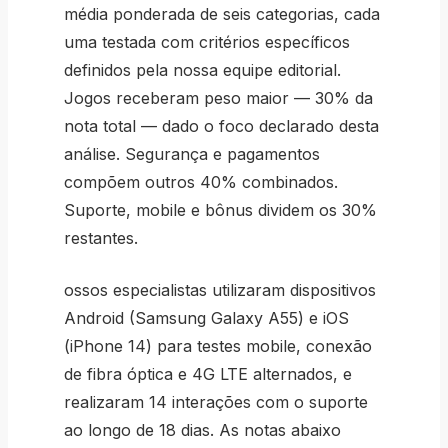
média ponderada de seis categorias, cada
uma testada com critérios específicos
definidos pela nossa equipe editorial.
Jogos receberam peso maior — 30% da
nota total — dado o foco declarado desta
análise. Segurança e pagamentos
compõem outros 40% combinados.
Suporte, mobile e bônus dividem os 30%
restantes.
ossos especialistas utilizaram dispositivos
Android (Samsung Galaxy A55) e iOS
(iPhone 14) para testes mobile, conexão
de fibra óptica e 4G LTE alternados, e
realizaram 14 interações com o suporte
ao longo de 18 dias. As notas abaixo