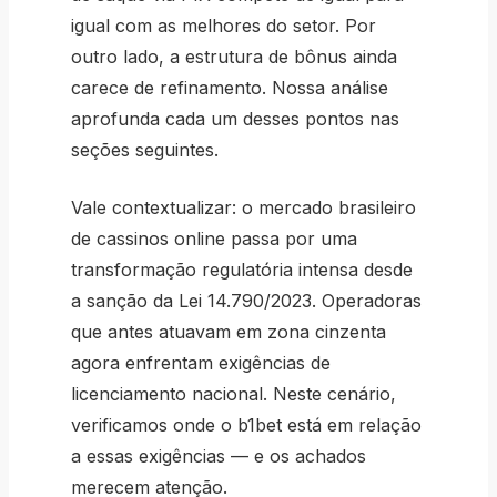
igual com as melhores do setor. Por
outro lado, a estrutura de bônus ainda
carece de refinamento. Nossa análise
aprofunda cada um desses pontos nas
seções seguintes.
Vale contextualizar: o mercado brasileiro
de cassinos online passa por uma
transformação regulatória intensa desde
a sanção da Lei 14.790/2023. Operadoras
que antes atuavam em zona cinzenta
agora enfrentam exigências de
licenciamento nacional. Neste cenário,
verificamos onde o b1bet está em relação
a essas exigências — e os achados
merecem atenção.