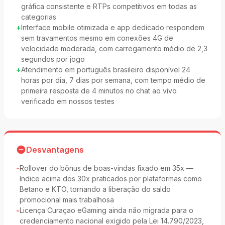
gráfica consistente e RTPs competitivos em todas as
categorias
Interface mobile otimizada e app dedicado respondem
sem travamentos mesmo em conexões 4G de
velocidade moderada, com carregamento médio de 2,3
segundos por jogo
Atendimento em português brasileiro disponível 24
horas por dia, 7 dias por semana, com tempo médio de
primeira resposta de 4 minutos no chat ao vivo
verificado em nossos testes
Desvantagens
Rollover do bônus de boas-vindas fixado em 35x —
índice acima dos 30x praticados por plataformas como
Betano e KTO, tornando a liberação do saldo
promocional mais trabalhosa
Licença Curaçao eGaming ainda não migrada para o
credenciamento nacional exigido pela Lei 14.790/2023,