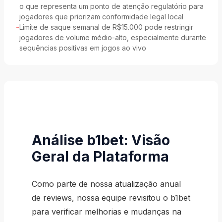
o que representa um ponto de atenção regulatório para
jogadores que priorizam conformidade legal local
Limite de saque semanal de R$15.000 pode restringir
jogadores de volume médio-alto, especialmente durante
sequências positivas em jogos ao vivo
Análise b1bet: Visão
Geral da Plataforma
Como parte de nossa atualização anual
de reviews, nossa equipe revisitou o b1bet
para verificar melhorias e mudanças na