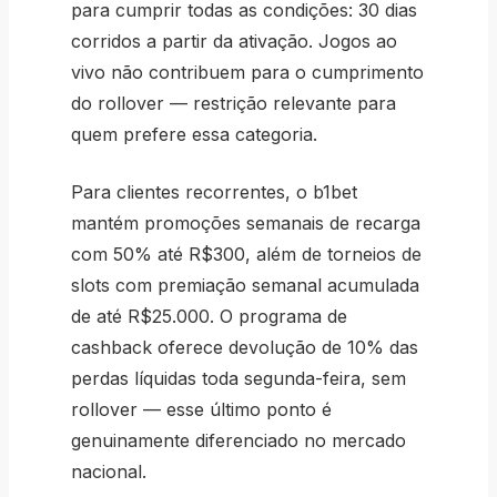
para cumprir todas as condições: 30 dias
corridos a partir da ativação. Jogos ao
vivo não contribuem para o cumprimento
do rollover — restrição relevante para
quem prefere essa categoria.
Para clientes recorrentes, o b1bet
mantém promoções semanais de recarga
com 50% até R$300, além de torneios de
slots com premiação semanal acumulada
de até R$25.000. O programa de
cashback oferece devolução de 10% das
perdas líquidas toda segunda-feira, sem
rollover — esse último ponto é
genuinamente diferenciado no mercado
nacional.