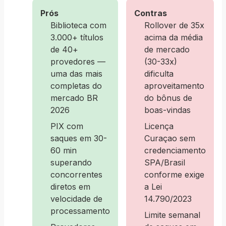
Prós
Contras
Biblioteca com
Rollover de 35x
3.000+ títulos
acima da média
de 40+
de mercado
provedores —
(30-33x)
uma das mais
dificulta
completas do
aproveitamento
mercado BR
do bônus de
2026
boas-vindas
PIX com
Licença
saques em 30-
Curaçao sem
60 min
credenciamento
superando
SPA/Brasil
concorrentes
conforme exige
diretos em
a Lei
velocidade de
14.790/2023
processamento
Limite semanal