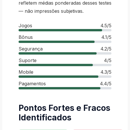
refletem médias ponderadas desses testes
— não impressões subjetivas.
Jogos
4.5/5
Bônus
4.1/5
Segurança
4.2/5
Suporte
4/5
Mobile
4.3/5
Pagamentos
4.4/5
Pontos Fortes e Fracos
Identificados