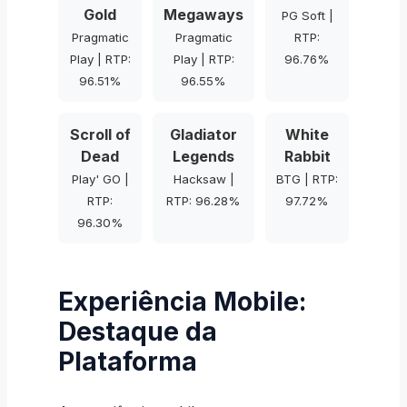
Gold
Megaways
PG Soft |
Pragmatic
Pragmatic
RTP:
Play | RTP:
Play | RTP:
96.76%
96.51%
96.55%
Scroll of
Gladiator
White
Dead
Legends
Rabbit
Play' GO |
Hacksaw |
BTG | RTP:
RTP:
RTP: 96.28%
97.72%
96.30%
Experiência Mobile:
Destaque da
Plataforma