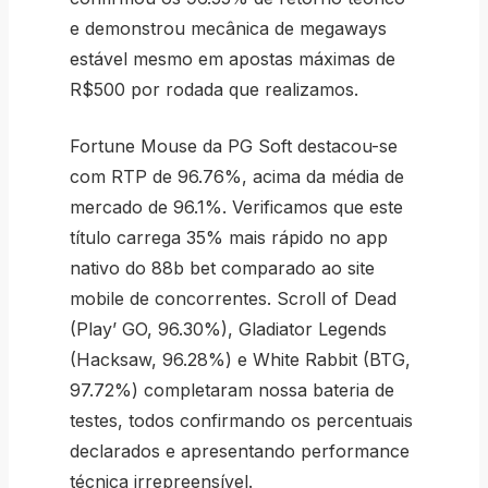
e demonstrou mecânica de megaways
estável mesmo em apostas máximas de
R$500 por rodada que realizamos.
Fortune Mouse da PG Soft destacou-se
com RTP de 96.76%, acima da média de
mercado de 96.1%. Verificamos que este
título carrega 35% mais rápido no app
nativo do 88b bet comparado ao site
mobile de concorrentes. Scroll of Dead
(Play’ GO, 96.30%), Gladiator Legends
(Hacksaw, 96.28%) e White Rabbit (BTG,
97.72%) completaram nossa bateria de
testes, todos confirmando os percentuais
declarados e apresentando performance
técnica irrepreensível.