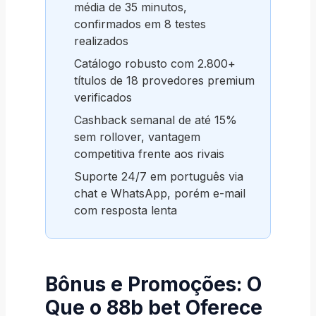
média de 35 minutos,
confirmados em 8 testes
realizados
Catálogo robusto com 2.800+
títulos de 18 provedores premium
verificados
Cashback semanal de até 15%
sem rollover, vantagem
competitiva frente aos rivais
Suporte 24/7 em português via
chat e WhatsApp, porém e-mail
com resposta lenta
Bônus e Promoções: O
Que o 88b bet Oferece