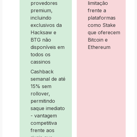
provedores
limitação
premium,
frente a
incluindo
plataformas
exclusivos da
como Stake
Hacksaw e
que oferecem
BTG não
Bitcoin e
disponíveis em
Ethereum
todos os
cassinos
Cashback
semanal de até
15% sem
rollover,
permitindo
saque imediato
- vantagem
competitiva
frente aos