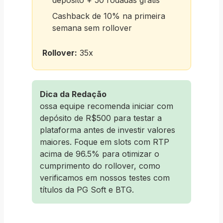
depósito + 50 rodadas grátis
Cashback de 10% na primeira
semana sem rollover
Rollover:
35x
Dica da Redação
ossa equipe recomenda iniciar com
depósito de R$500 para testar a
plataforma antes de investir valores
maiores. Foque em slots com RTP
acima de 96.5% para otimizar o
cumprimento do rollover, como
verificamos em nossos testes com
títulos da PG Soft e BTG.