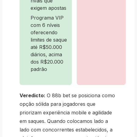
rivais que
exigem apostas
Programa VIP
com 6 níveis
oferecendo
limites de saque
até R$50.000
diários, acima
dos R$20.000
padrão
Veredicto:
O 88b bet se posiciona como
opção sólida para jogadores que
priorizam experiência mobile e agilidade
em saques. Quando colocamos lado a
lado com concorrentes estabelecidos, a