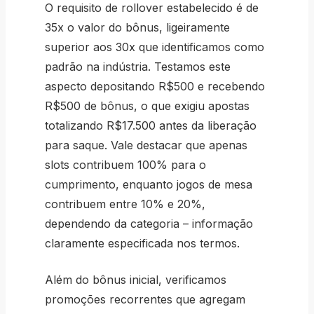
O requisito de rollover estabelecido é de
35x o valor do bônus, ligeiramente
superior aos 30x que identificamos como
padrão na indústria. Testamos este
aspecto depositando R$500 e recebendo
R$500 de bônus, o que exigiu apostas
totalizando R$17.500 antes da liberação
para saque. Vale destacar que apenas
slots contribuem 100% para o
cumprimento, enquanto jogos de mesa
contribuem entre 10% e 20%,
dependendo da categoria – informação
claramente especificada nos termos.
Além do bônus inicial, verificamos
promoções recorrentes que agregam