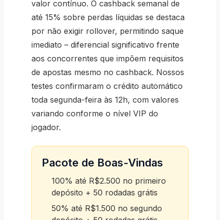
valor contínuo. O cashback semanal de
até 15% sobre perdas líquidas se destaca
por não exigir rollover, permitindo saque
imediato – diferencial significativo frente
aos concorrentes que impõem requisitos
de apostas mesmo no cashback. Nossos
testes confirmaram o crédito automático
toda segunda-feira às 12h, com valores
variando conforme o nível VIP do
jogador.
Pacote de Boas-Vindas
100% até R$2.500 no primeiro
depósito + 50 rodadas grátis
50% até R$1.500 no segundo