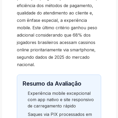
eficiência dos métodos de pagamento,
qualidade do atendimento ao cliente e,
com ênfase especial, a experiência
mobile. Este último critério ganhou peso
adicional considerando que 68% dos
jogadores brasileiros acessam cassinos
online prioritariamente via smartphone,
segundo dados de 2025 do mercado
nacional.
Resumo da Avaliação
Experiência mobile excepcional
com app nativo e site responsivo
de carregamento rápido
Saques via PIX processados em