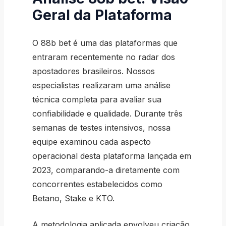
Geral da Plataforma
O 88b bet é uma das plataformas que
entraram recentemente no radar dos
apostadores brasileiros. Nossos
especialistas realizaram uma análise
técnica completa para avaliar sua
confiabilidade e qualidade. Durante três
semanas de testes intensivos, nossa
equipe examinou cada aspecto
operacional desta plataforma lançada em
2023, comparando-a diretamente com
concorrentes estabelecidos como
Betano, Stake e KTO.
A metodologia aplicada envolveu criação