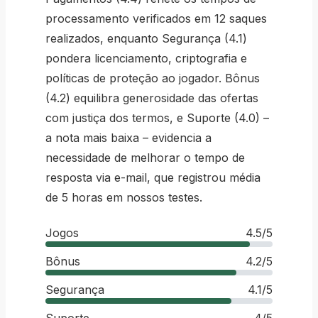
processamento verificados em 12 saques
realizados, enquanto Segurança (4.1)
pondera licenciamento, criptografia e
políticas de proteção ao jogador. Bônus
(4.2) equilibra generosidade das ofertas
com justiça dos termos, e Suporte (4.0) –
a nota mais baixa – evidencia a
necessidade de melhorar o tempo de
resposta via e-mail, que registrou média
de 5 horas em nossos testes.
Jogos
4.5/5
Bônus
4.2/5
Segurança
4.1/5