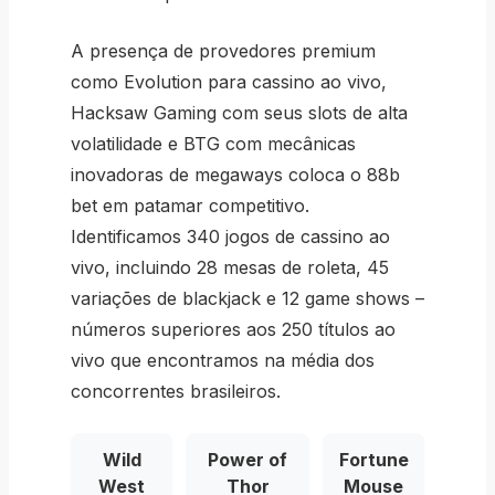
A presença de provedores premium
como Evolution para cassino ao vivo,
Hacksaw Gaming com seus slots de alta
volatilidade e BTG com mecânicas
inovadoras de megaways coloca o 88b
bet em patamar competitivo.
Identificamos 340 jogos de cassino ao
vivo, incluindo 28 mesas de roleta, 45
variações de blackjack e 12 game shows –
números superiores aos 250 títulos ao
vivo que encontramos na média dos
concorrentes brasileiros.
Wild
Power of
Fortune
West
Thor
Mouse