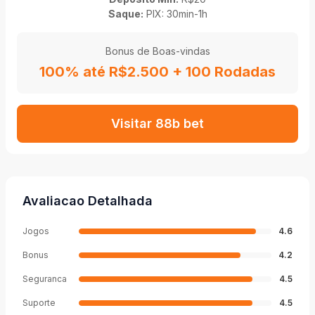
Saque:
PIX: 30min-1h
Bonus de Boas-vindas
100% até R$2.500 + 100 Rodadas
Visitar 88b bet
Avaliacao Detalhada
Jogos
4.6
Bonus
4.2
Seguranca
4.5
Suporte
4.5