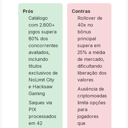
Prós
Contras
Catálogo
Rollover de
com 2.800+
40x no
jogos supera
bônus
80% dos
principal
concorrentes
supera em
avaliados,
25% a média
incluindo
de mercado,
títulos
dificultando
exclusivos de
liberação dos
NoLimit City
valores
e Hacksaw
Ausência de
Gaming
criptomoedas
Saques via
limita opções
PIX
para
processados
jogadores
em 42
que