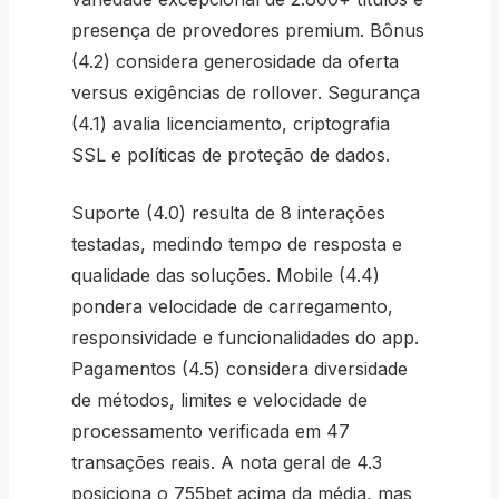
presença de provedores premium. Bônus
(4.2) considera generosidade da oferta
versus exigências de rollover. Segurança
(4.1) avalia licenciamento, criptografia
SSL e políticas de proteção de dados.
Suporte (4.0) resulta de 8 interações
testadas, medindo tempo de resposta e
qualidade das soluções. Mobile (4.4)
pondera velocidade de carregamento,
responsividade e funcionalidades do app.
Pagamentos (4.5) considera diversidade
de métodos, limites e velocidade de
processamento verificada em 47
transações reais. A nota geral de 4.3
posiciona o 755bet acima da média, mas