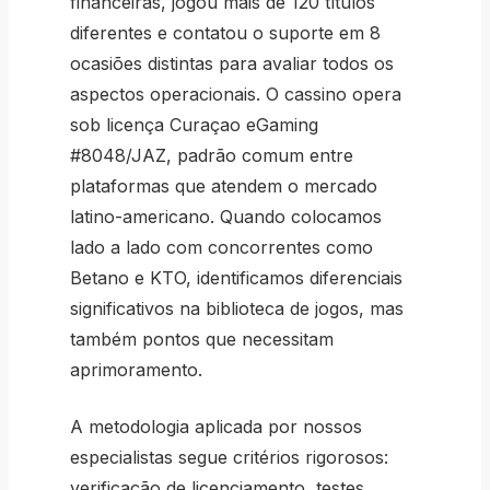
financeiras, jogou mais de 120 títulos
diferentes e contatou o suporte em 8
ocasiões distintas para avaliar todos os
aspectos operacionais. O cassino opera
sob licença Curaçao eGaming
#8048/JAZ, padrão comum entre
plataformas que atendem o mercado
latino-americano. Quando colocamos
lado a lado com concorrentes como
Betano e KTO, identificamos diferenciais
significativos na biblioteca de jogos, mas
também pontos que necessitam
aprimoramento.
A metodologia aplicada por nossos
especialistas segue critérios rigorosos:
verificação de licenciamento, testes