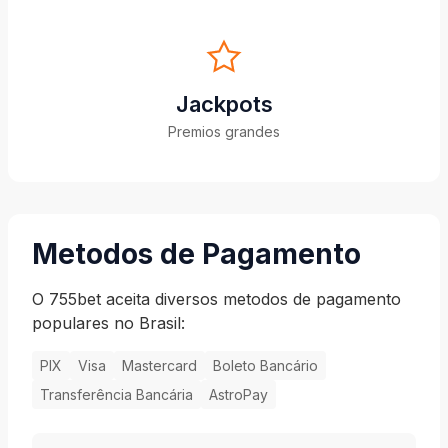
Jackpots
Premios grandes
Metodos de Pagamento
O 755bet aceita diversos metodos de pagamento
populares no Brasil:
PIX
Visa
Mastercard
Boleto Bancário
Transferência Bancária
AstroPay