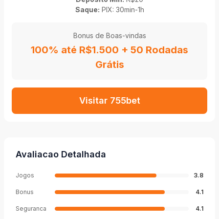
Saque:
PIX: 30min-1h
Bonus de Boas-vindas
100% até R$1.500 + 50 Rodadas
Grátis
Visitar 755bet
Avaliacao Detalhada
Jogos
3.8
Bonus
4.1
Seguranca
4.1