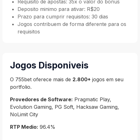
Requisito de apostas: 35x o valor do bonus
Deposito minimo para ativar: R$20
Prazo para cumprir requisitos: 30 dias
Jogos contribuem de forma diferente para os
requisitos
Jogos Disponiveis
O 755bet oferece mais de
2.800+
jogos em seu
portfolio.
Provedores de Software:
Pragmatic Play,
Evolution Gaming, PG Soft, Hacksaw Gaming,
NoLimit City
RTP Medio:
96.4%