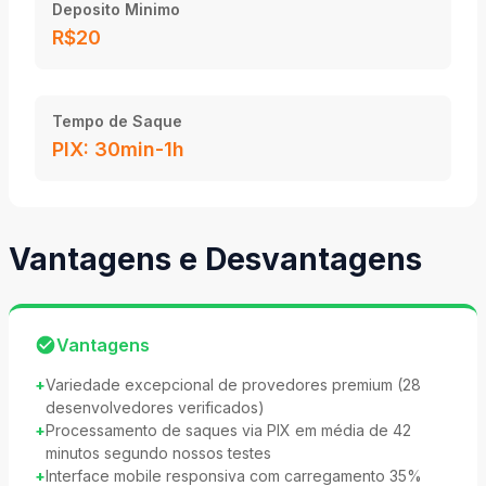
Deposito Minimo
R$20
Tempo de Saque
PIX: 30min-1h
Vantagens e Desvantagens
Vantagens
Variedade excepcional de provedores premium (28
desenvolvedores verificados)
Processamento de saques via PIX em média de 42
minutos segundo nossos testes
Interface mobile responsiva com carregamento 35%