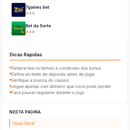
7games bet
4.9
Bet da Sorte
4.9
Dicas Rapidas
Sempre leia os termos e condicoes dos bonus
Defina um limite de deposito antes de jogar
Verifique a licenca do cassino
Jogue apenas com dinheiro que voce pode perder
Faca pausas regulares durante o jogo
NESTA PAGINA
Visao Geral