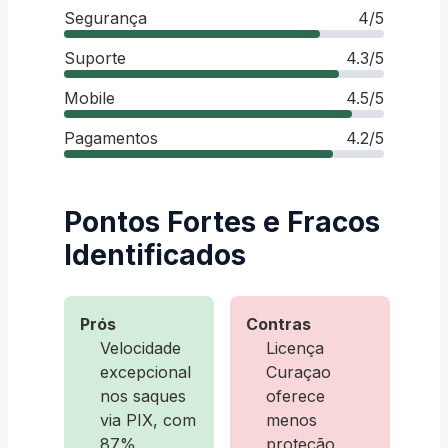
Segurança
4/5
Suporte
4.3/5
Mobile
4.5/5
Pagamentos
4.2/5
Pontos Fortes e Fracos
Identificados
Prós
Contras
Velocidade
Licença
excepcional
Curaçao
nos saques
oferece
via PIX, com
menos
87%
proteção