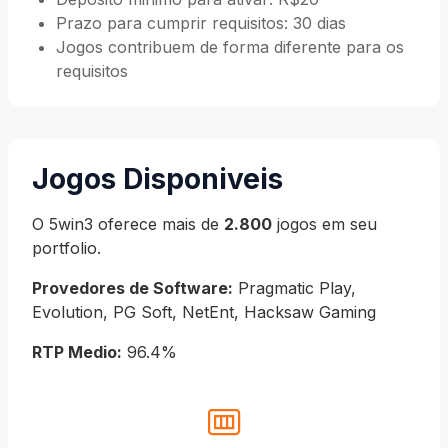
Prazo para cumprir requisitos: 30 dias
Jogos contribuem de forma diferente para os
requisitos
Jogos Disponiveis
O 5win3 oferece mais de
2.800
jogos em seu
portfolio.
Provedores de Software:
Pragmatic Play,
Evolution, PG Soft, NetEnt, Hacksaw Gaming
RTP Medio:
96.4%