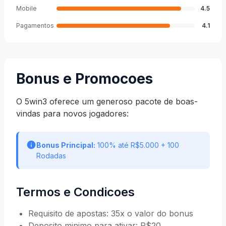
Mobile
4.5
Pagamentos
4.1
Bonus e Promocoes
O 5win3 oferece um generoso pacote de boas-
vindas para novos jogadores:
Bonus Principal:
100% até R$5.000 + 100
Rodadas
Termos e Condicoes
Requisito de apostas: 35x o valor do bonus
Deposito minimo para ativar: R$20