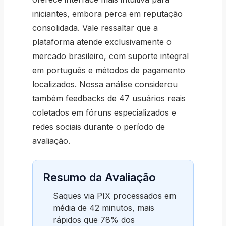
iniciantes, embora perca em reputação
consolidada. Vale ressaltar que a
plataforma atende exclusivamente o
mercado brasileiro, com suporte integral
em português e métodos de pagamento
localizados. Nossa análise considerou
também feedbacks de 47 usuários reais
coletados em fóruns especializados e
redes sociais durante o período de
avaliação.
Resumo da Avaliação
Saques via PIX processados em
média de 42 minutos, mais
rápidos que 78% dos