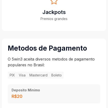
Jackpots
Premios grandes
Metodos de Pagamento
O 5win3 aceita diversos metodos de pagamento
populares no Brasil:
PIX
Visa
Mastercard
Boleto
Deposito Minimo
R$20