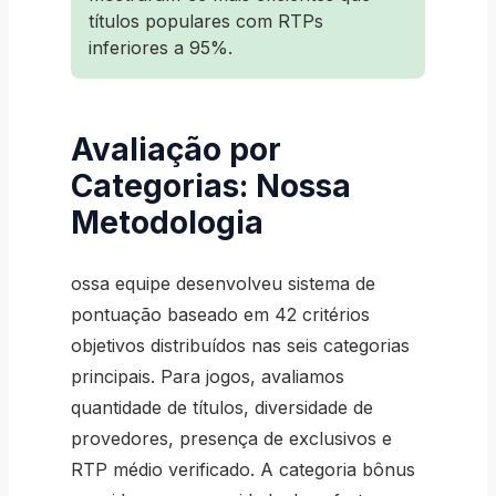
títulos populares com RTPs
inferiores a 95%.
Avaliação por
Categorias: Nossa
Metodologia
ossa equipe desenvolveu sistema de
pontuação baseado em 42 critérios
objetivos distribuídos nas seis categorias
principais. Para jogos, avaliamos
quantidade de títulos, diversidade de
provedores, presença de exclusivos e
RTP médio verificado. A categoria bônus