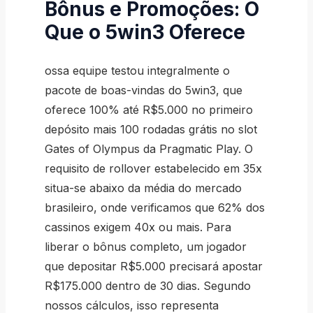
Bônus e Promoções: O
Que o 5win3 Oferece
ossa equipe testou integralmente o
pacote de boas-vindas do 5win3, que
oferece 100% até R$5.000 no primeiro
depósito mais 100 rodadas grátis no slot
Gates of Olympus da Pragmatic Play. O
requisito de rollover estabelecido em 35x
situa-se abaixo da média do mercado
brasileiro, onde verificamos que 62% dos
cassinos exigem 40x ou mais. Para
liberar o bônus completo, um jogador
que depositar R$5.000 precisará apostar
R$175.000 dentro de 30 dias. Segundo
nossos cálculos, isso representa