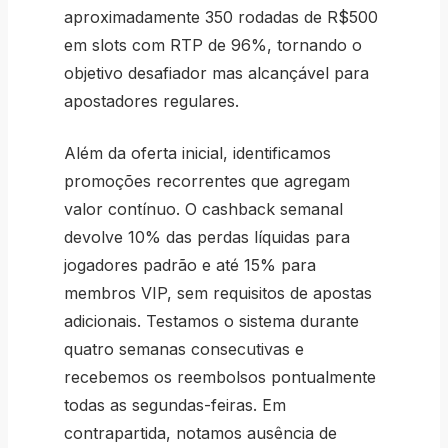
aproximadamente 350 rodadas de R$500
em slots com RTP de 96%, tornando o
objetivo desafiador mas alcançável para
apostadores regulares.
Além da oferta inicial, identificamos
promoções recorrentes que agregam
valor contínuo. O cashback semanal
devolve 10% das perdas líquidas para
jogadores padrão e até 15% para
membros VIP, sem requisitos de apostas
adicionais. Testamos o sistema durante
quatro semanas consecutivas e
recebemos os reembolsos pontualmente
todas as segundas-feiras. Em
contrapartida, notamos ausência de