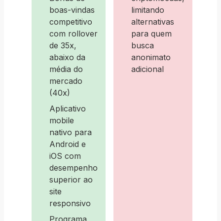
boas-vindas
limitando
competitivo
alternativas
com rollover
para quem
de 35x,
busca
abaixo da
anonimato
média do
adicional
mercado
(40x)
Aplicativo
mobile
nativo para
Android e
iOS com
desempenho
superior ao
site
responsivo
Programa