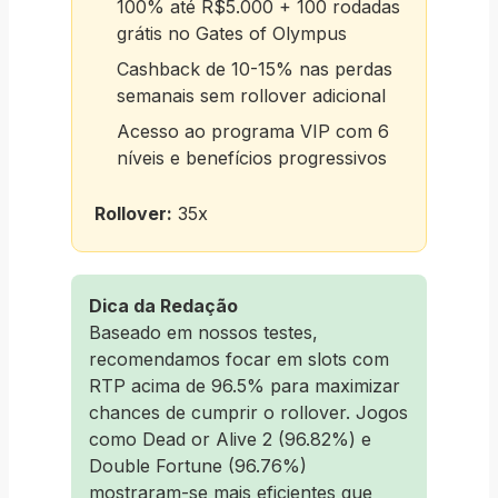
100% até R$5.000 + 100 rodadas
grátis no Gates of Olympus
Cashback de 10-15% nas perdas
semanais sem rollover adicional
Acesso ao programa VIP com 6
níveis e benefícios progressivos
Rollover:
35x
Dica da Redação
Baseado em nossos testes,
recomendamos focar em slots com
RTP acima de 96.5% para maximizar
chances de cumprir o rollover. Jogos
como Dead or Alive 2 (96.82%) e
Double Fortune (96.76%)
mostraram-se mais eficientes que