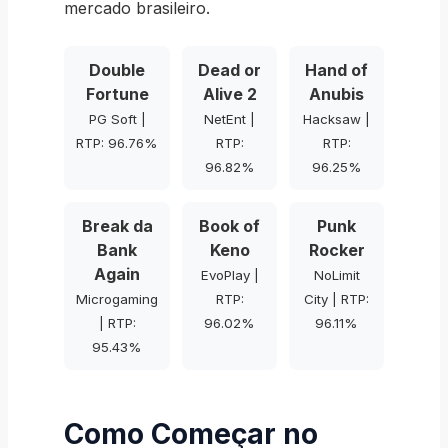
mercado brasileiro.
Double
Dead or
Hand of
Fortune
Alive 2
Anubis
PG Soft |
NetEnt |
Hacksaw |
RTP: 96.76%
RTP:
RTP:
96.82%
96.25%
Break da
Book of
Punk
Bank
Keno
Rocker
Again
EvoPlay |
NoLimit
Microgaming
RTP:
City | RTP:
| RTP:
96.02%
96.11%
95.43%
Como Começar no