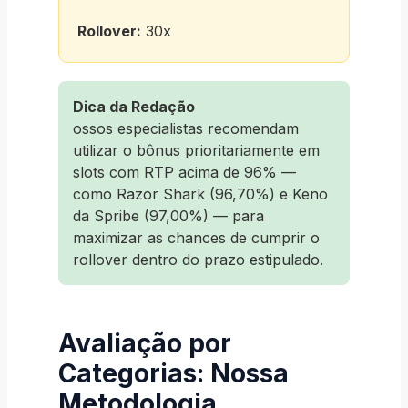
Rollover:
30x
Dica da Redação
ossos especialistas recomendam
utilizar o bônus prioritariamente em
slots com RTP acima de 96% —
como Razor Shark (96,70%) e Keno
da Spribe (97,00%) — para
maximizar as chances de cumprir o
rollover dentro do prazo estipulado.
Avaliação por
Categorias: Nossa
Metodologia