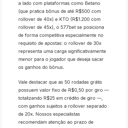
a lado com plataformas como Betano
(que pratica bônus de até R$500 com
rollover de 40x) e KTO (R$1.200 com
rollover de 45x), o 577bet se posiciona
de forma competitiva especialmente no
requisito de apostas: o rollover de 30x
representa uma carga significativamente
menor para o jogador que deseja sacar
os ganhos do bônus.
Vale destacar que as 50 rodadas grátis
possuem valor fixo de R$0,50 por giro —
totalizando R$25 em crédito de giro —,
com ganhos sujeitos a rollover separado
de 20x. Nossos especialistas
recomendam atenção ao prazo de