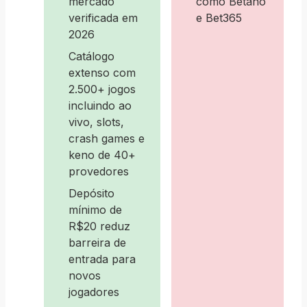
mercado
como Betano
verificada em
e Bet365
2026
Catálogo
extenso com
2.500+ jogos
incluindo ao
vivo, slots,
crash games e
keno de 40+
provedores
Depósito
mínimo de
R$20 reduz
barreira de
entrada para
novos
jogadores