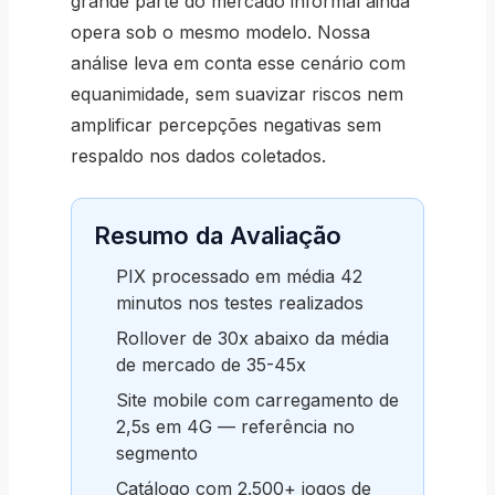
grande parte do mercado informal ainda
opera sob o mesmo modelo. Nossa
análise leva em conta esse cenário com
equanimidade, sem suavizar riscos nem
amplificar percepções negativas sem
respaldo nos dados coletados.
Resumo da Avaliação
PIX processado em média 42
minutos nos testes realizados
Rollover de 30x abaixo da média
de mercado de 35-45x
Site mobile com carregamento de
2,5s em 4G — referência no
segmento
Catálogo com 2.500+ jogos de