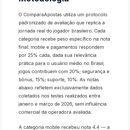
O ComparaApostas utiliza um protocolo
padronizado de avaliação que replica a
jornada real do jogador brasileiro. Cada
categoria recebe peso específico na nota
final: mobile e pagamentos respondem
por 25% cada, dada sua relevância
prática para o usuário médio no Brasil;
jogos contribuem com 20%; segurança e
bônus, 15%; suporte, 10%. As notas
abaixo refletem exclusivamente dados
coletados nos testes realizados entre
janeiro e março de 2026, sem influência
comercial da operadora avaliada.
A categoria mobile recebeu nota 4.4 — a