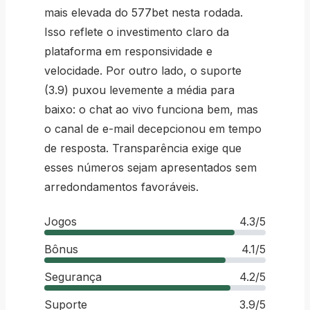
mais elevada do 577bet nesta rodada.
Isso reflete o investimento claro da
plataforma em responsividade e
velocidade. Por outro lado, o suporte
(3.9) puxou levemente a média para
baixo: o chat ao vivo funciona bem, mas
o canal de e-mail decepcionou em tempo
de resposta. Transparência exige que
esses números sejam apresentados sem
arredondamentos favoráveis.
Jogos
4.3/5
Bônus
4.1/5
Segurança
4.2/5
Suporte
3.9/5