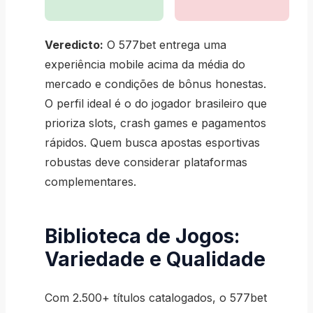
Veredicto:
O 577bet entrega uma
experiência mobile acima da média do
mercado e condições de bônus honestas.
O perfil ideal é o do jogador brasileiro que
prioriza slots, crash games e pagamentos
rápidos. Quem busca apostas esportivas
robustas deve considerar plataformas
complementares.
Biblioteca de Jogos:
Variedade e Qualidade
Com 2.500+ títulos catalogados, o 577bet