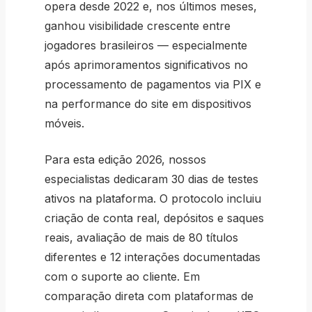
opera desde 2022 e, nos últimos meses,
ganhou visibilidade crescente entre
jogadores brasileiros — especialmente
após aprimoramentos significativos no
processamento de pagamentos via PIX e
na performance do site em dispositivos
móveis.
Para esta edição 2026, nossos
especialistas dedicaram 30 dias de testes
ativos na plataforma. O protocolo incluiu
criação de conta real, depósitos e saques
reais, avaliação de mais de 80 títulos
diferentes e 12 interações documentadas
com o suporte ao cliente. Em
comparação direta com plataformas de