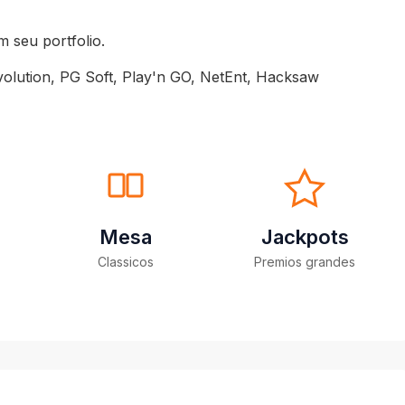
 seu portfolio.
volution, PG Soft, Play'n GO, NetEnt, Hacksaw
Mesa
Jackpots
Classicos
Premios grandes