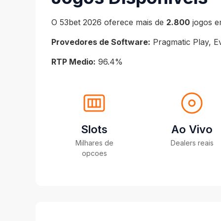
O 53bet 2026 oferece mais de
2.800
jogos em
Provedores de Software:
Pragmatic Play, E
RTP Medio:
96.4%
Slots
Ao Vivo
Milhares de
Dealers reais
opcoes