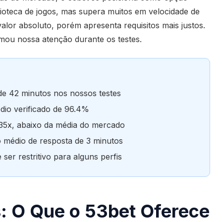
lioteca de jogos, mas supera muitos em velocidade de
lor absoluto, porém apresenta requisitos mais justos.
amou nossa atenção durante os testes.
e 42 minutos nos nossos testes
dio verificado de 96.4%
35x, abaixo da média do mercado
médio de resposta de 3 minutos
ser restritivo para alguns perfis
: O Que o 53bet Oferece