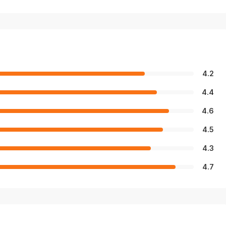
4.2
4.4
4.6
4.5
4.3
4.7