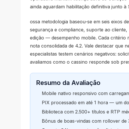
ainda aguardam habilitação definitiva junto 
ossa metodologia baseou-se em seis eixos de
segurança e compliance, suporte ao client
edição — desempenho mobile. Cada critério
nota consolidada de 4.2. Vale destacar que
especialistas testem cenários negativos: so
avaliamos como o cassino responde sob pre
Resumo da Avaliação
Mobile nativo responsivo com carregam
PIX processado em até 1 hora — um do
Biblioteca com 2.500+ títulos e RTP mé
Bônus de boas-vindas com rollover de 