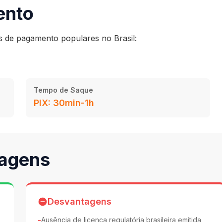
ento
s de pagamento populares no Brasil:
Tempo de Saque
PIX: 30min-1h
tagens
Desvantagens
Ausência de licença regulatória brasileira emitida