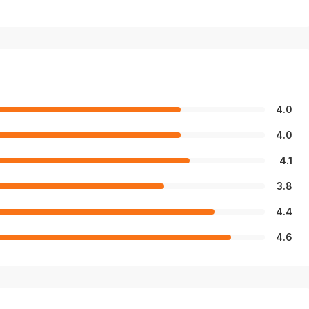
4.0
4.0
4.1
3.8
4.4
4.6