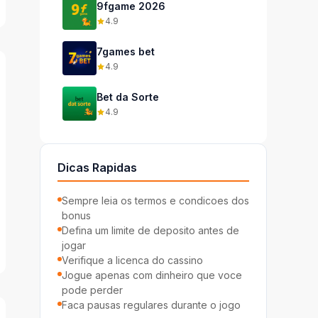
9fgame 2026
4.9
7games bet
4.9
Bet da Sorte
4.9
Dicas Rapidas
Sempre leia os termos e condicoes dos
bonus
Defina um limite de deposito antes de
jogar
Verifique a licenca do cassino
Jogue apenas com dinheiro que voce
pode perder
Faca pausas regulares durante o jogo