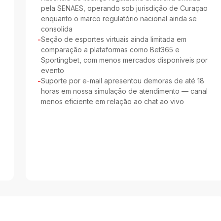
pela SENAES, operando sob jurisdição de Curaçao
enquanto o marco regulatório nacional ainda se
consolida
Seção de esportes virtuais ainda limitada em
comparação a plataformas como Bet365 e
Sportingbet, com menos mercados disponíveis por
evento
Suporte por e-mail apresentou demoras de até 18
horas em nossa simulação de atendimento — canal
menos eficiente em relação ao chat ao vivo