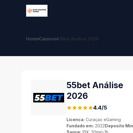
Home
›
Cassinos
›
55bet Análise 2026
55bet Análise
2026
4.4/5
Licenca:
Curaçao eGaming
Fundado em:
2022
Deposito Min
Saque:
PIX: 30min-1h