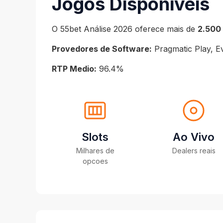
Jogos Disponiveis
O 55bet Análise 2026 oferece mais de
2.500
Provedores de Software:
Pragmatic Play, Ev
RTP Medio:
96.4%
Slots
Ao Vivo
Milhares de
Dealers reais
opcoes