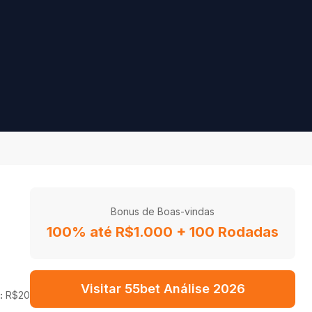
Bonus de Boas-vindas
100% até R$1.000 + 100 Rodadas
Visitar 55bet Análise 2026
:
R$20