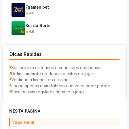
7games bet
4.9
Bet da Sorte
4.9
Dicas Rapidas
Sempre leia os termos e condicoes dos bonus
Defina um limite de deposito antes de jogar
Verifique a licenca do cassino
Jogue apenas com dinheiro que voce pode perder
Faca pausas regulares durante o jogo
NESTA PAGINA
Visao Geral