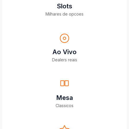
Slots
Milhares de opcoes
Ao Vivo
Dealers reais
Mesa
Classicos