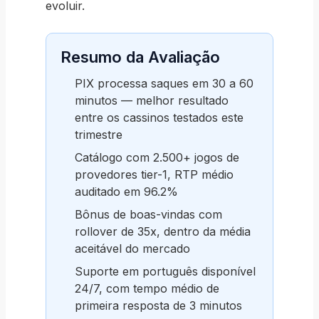
evoluir.
Resumo da Avaliação
PIX processa saques em 30 a 60
minutos — melhor resultado
entre os cassinos testados este
trimestre
Catálogo com 2.500+ jogos de
provedores tier-1, RTP médio
auditado em 96.2%
Bônus de boas-vindas com
rollover de 35x, dentro da média
aceitável do mercado
Suporte em português disponível
24/7, com tempo médio de
primeira resposta de 3 minutos