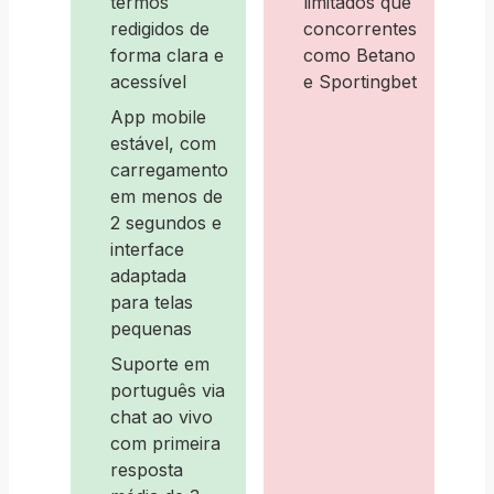
termos
limitados que
redigidos de
concorrentes
forma clara e
como Betano
acessível
e Sportingbet
App mobile
estável, com
carregamento
em menos de
2 segundos e
interface
adaptada
para telas
pequenas
Suporte em
português via
chat ao vivo
com primeira
resposta