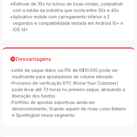
Rollover de 35x no bônus de boas-vindas, compatível
com a média da indústria que oscila entre 30x e 40x
Aplicativo mobile com carregamento inferior a 2
segundos e compatibilidade testada em Android 10+ e
iOS 14+
Desvantagens
Limite de saque diário via PIX de R$10.000 pode ser
insuficiente para apostadores de volume elevado
Processo de verificação KYC (Know Your Customer)
pode levar até 72 horas no primeiro saque, atrasando a
liberação dos fundos
Portfólio de apostas esportivas ainda em
desenvolvimento, ficando aquém de rivais como Betano
e Sportingbet nesse segmento