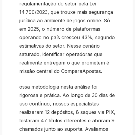
regulamentação do setor pela Lei
14.790/2023, que trouxe mais segurança
jurídica ao ambiente de jogos online. Só
em 2025, o número de plataformas
operando no país cresceu 43%, segundo
estimativas do setor. Nesse cenário
saturado, identificar operadoras que
realmente entregam o que prometem é
missão central do ComparaApostas.
ossa metodologia nesta análise foi
rigorosa e prática. Ao longo de 30 dias de
uso contínuo, nossos especialistas
realizaram 12 depósitos, 8 saques via PIX,
testaram 47 títulos diferentes e abriram 9
chamados junto ao suporte. Avaliamos