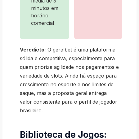
média de 3
minutos em
horário
comercial
Veredicto:
O geralbet é uma plataforma
sólida e competitiva, especialmente para
quem prioriza agilidade nos pagamentos e
variedade de slots. Ainda há espaço para
crescimento no esporte e nos limites de
saque, mas a proposta geral entrega
valor consistente para o perfil de jogador
brasileiro.
Biblioteca de Jogos: