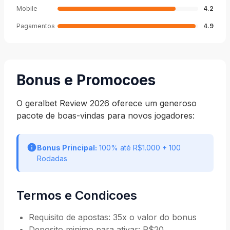
Mobile
4.2
Pagamentos
4.9
Bonus e Promocoes
O geralbet Review 2026 oferece um generoso
pacote de boas-vindas para novos jogadores:
Bonus Principal:
100% até R$1.000 + 100
Rodadas
Termos e Condicoes
Requisito de apostas: 35x o valor do bonus
Deposito minimo para ativar: R$20