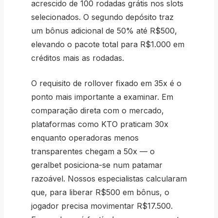
acrescido de 100 rodadas grátis nos slots
selecionados. O segundo depósito traz
um bônus adicional de 50% até R$500,
elevando o pacote total para R$1.000 em
créditos mais as rodadas.
O requisito de rollover fixado em 35x é o
ponto mais importante a examinar. Em
comparação direta com o mercado,
plataformas como KTO praticam 30x
enquanto operadoras menos
transparentes chegam a 50x — o
geralbet posiciona-se num patamar
razoável. Nossos especialistas calcularam
que, para liberar R$500 em bônus, o
jogador precisa movimentar R$17.500.