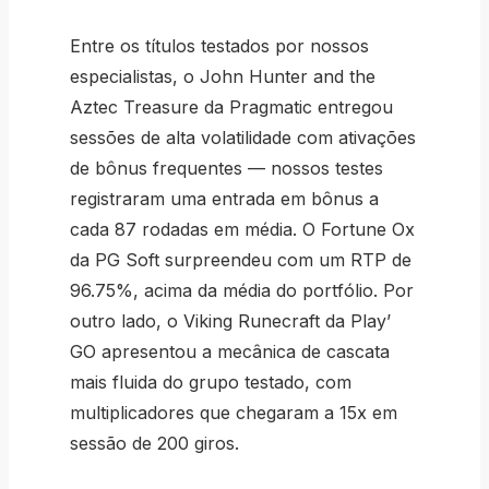
Entre os títulos testados por nossos
especialistas, o John Hunter and the
Aztec Treasure da Pragmatic entregou
sessões de alta volatilidade com ativações
de bônus frequentes — nossos testes
registraram uma entrada em bônus a
cada 87 rodadas em média. O Fortune Ox
da PG Soft surpreendeu com um RTP de
96.75%, acima da média do portfólio. Por
outro lado, o Viking Runecraft da Play’
GO apresentou a mecânica de cascata
mais fluida do grupo testado, com
multiplicadores que chegaram a 15x em
sessão de 200 giros.