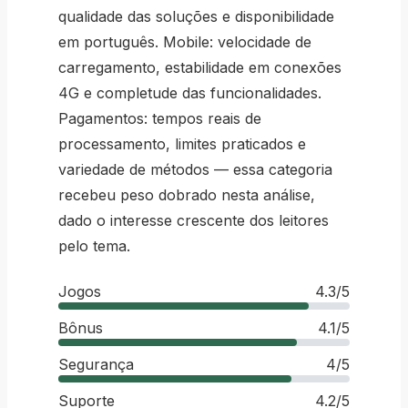
qualidade das soluções e disponibilidade
em português. Mobile: velocidade de
carregamento, estabilidade em conexões
4G e completude das funcionalidades.
Pagamentos: tempos reais de
processamento, limites praticados e
variedade de métodos — essa categoria
recebeu peso dobrado nesta análise,
dado o interesse crescente dos leitores
pelo tema.
Jogos
4.3/5
Bônus
4.1/5
Segurança
4/5
Suporte
4.2/5