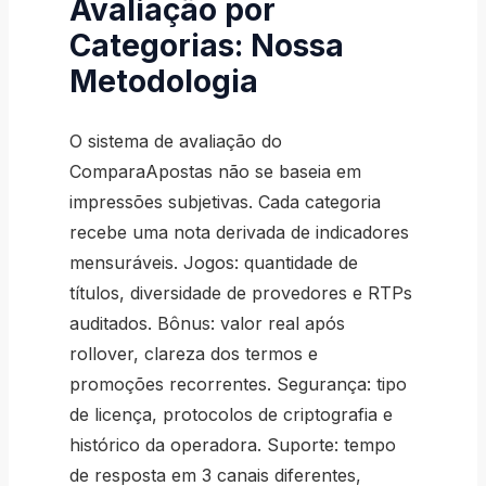
Avaliação por
Categorias: Nossa
Metodologia
O sistema de avaliação do
ComparaApostas não se baseia em
impressões subjetivas. Cada categoria
recebe uma nota derivada de indicadores
mensuráveis. Jogos: quantidade de
títulos, diversidade de provedores e RTPs
auditados. Bônus: valor real após
rollover, clareza dos termos e
promoções recorrentes. Segurança: tipo
de licença, protocolos de criptografia e
histórico da operadora. Suporte: tempo
de resposta em 3 canais diferentes,