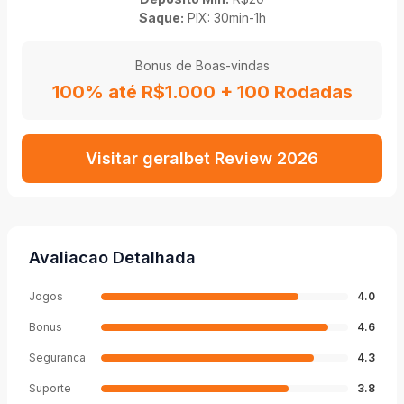
Saque:
PIX: 30min-1h
Bonus de Boas-vindas
100% até R$1.000 + 100 Rodadas
Visitar geralbet Review 2026
Avaliacao Detalhada
Jogos
4.0
Bonus
4.6
Seguranca
4.3
Suporte
3.8