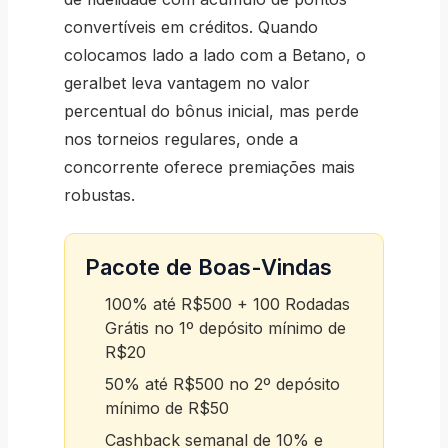
convertíveis em créditos. Quando
colocamos lado a lado com a Betano, o
geralbet leva vantagem no valor
percentual do bônus inicial, mas perde
nos torneios regulares, onde a
concorrente oferece premiações mais
robustas.
Pacote de Boas-Vindas
100% até R$500 + 100 Rodadas
Grátis no 1º depósito mínimo de
R$20
50% até R$500 no 2º depósito
mínimo de R$50
Cashback semanal de 10% e