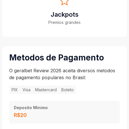
Jackpots
Premios grandes
Metodos de Pagamento
O geralbet Review 2026 aceita diversos metodos
de pagamento populares no Brasil:
PIX
Visa
Mastercard
Boleto
Deposito Minimo
R$20