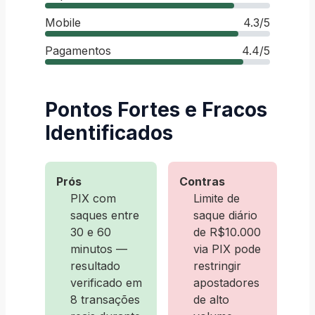
Mobile
4.3/5
Pagamentos
4.4/5
Pontos Fortes e Fracos
Identificados
Prós
Contras
PIX com
Limite de
saques entre
saque diário
30 e 60
de R$10.000
minutos —
via PIX pode
resultado
restringir
verificado em
apostadores
8 transações
de alto