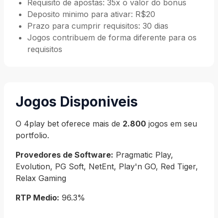
Requisito de apostas: 35x o valor do bonus
Deposito minimo para ativar: R$20
Prazo para cumprir requisitos: 30 dias
Jogos contribuem de forma diferente para os
requisitos
Jogos Disponiveis
O 4play bet oferece mais de
2.800
jogos em seu
portfolio.
Provedores de Software:
Pragmatic Play,
Evolution, PG Soft, NetEnt, Play'n GO, Red Tiger,
Relax Gaming
RTP Medio:
96.3%