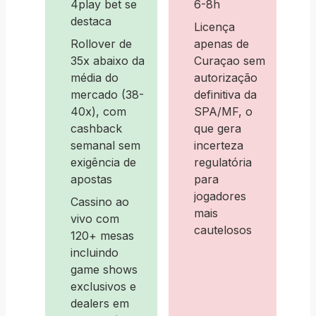
4play bet se
6-8h
destaca
Licença
Rollover de
apenas de
35x abaixo da
Curaçao sem
média do
autorização
mercado (38-
definitiva da
40x), com
SPA/MF, o
cashback
que gera
semanal sem
incerteza
exigência de
regulatória
apostas
para
jogadores
Cassino ao
mais
vivo com
cautelosos
120+ mesas
incluindo
game shows
exclusivos e
dealers em