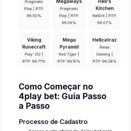
Megaways
Hell's
Pragmatic
Kitchen
Play | RTP:
Pragmatic
96.50%
Play | RTP:
NetEnt | RTP:
96.56%
96.07%
Viking
Mega
Hellcatraz
Runecraft
Pyramid
Relax
Play' GO |
Red Tiger |
Gaming |
RTP: 96.71%
RTP: 96.15%
RTP: 96.28%
Como Começar no
4play bet: Guia Passo
a Passo
Processo de Cadastro