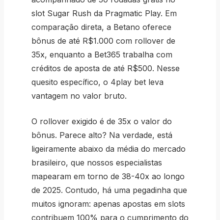
slot Sugar Rush da Pragmatic Play. Em
comparação direta, a Betano oferece
bônus de até R$1.000 com rollover de
35x, enquanto a Bet365 trabalha com
créditos de aposta de até R$500. Nesse
quesito específico, o 4play bet leva
vantagem no valor bruto.
O rollover exigido é de 35x o valor do
bônus. Parece alto? Na verdade, está
ligeiramente abaixo da média do mercado
brasileiro, que nossos especialistas
mapearam em torno de 38-40x ao longo
de 2025. Contudo, há uma pegadinha que
muitos ignoram: apenas apostas em slots
contribuem 100% para o cumprimento do