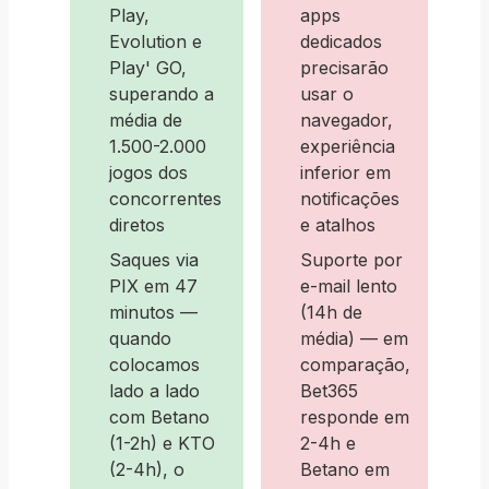
Play,
apps
Evolution e
dedicados
Play' GO,
precisarão
superando a
usar o
média de
navegador,
1.500-2.000
experiência
jogos dos
inferior em
concorrentes
notificações
diretos
e atalhos
Saques via
Suporte por
PIX em 47
e-mail lento
minutos —
(14h de
quando
média) — em
colocamos
comparação,
lado a lado
Bet365
com Betano
responde em
(1-2h) e KTO
2-4h e
(2-4h), o
Betano em