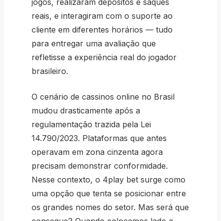
jogos, realizaram depósitos e saques
reais, e interagiram com o suporte ao
cliente em diferentes horários — tudo
para entregar uma avaliação que
refletisse a experiência real do jogador
brasileiro.
O cenário de cassinos online no Brasil
mudou drasticamente após a
regulamentação trazida pela Lei
14.790/2023. Plataformas que antes
operavam em zona cinzenta agora
precisam demonstrar conformidade.
Nesse contexto, o 4play bet surge como
uma opção que tenta se posicionar entre
os grandes nomes do setor. Mas será que