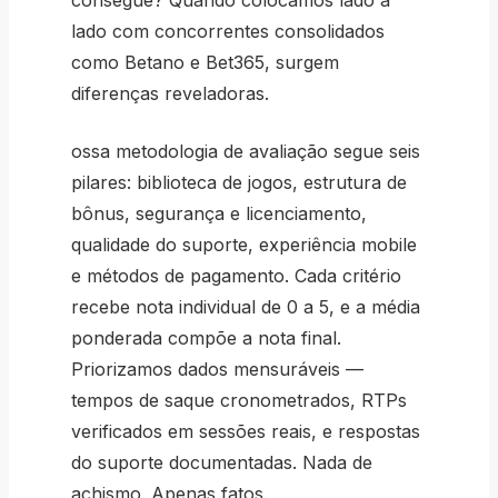
consegue? Quando colocamos lado a
lado com concorrentes consolidados
como Betano e Bet365, surgem
diferenças reveladoras.
ossa metodologia de avaliação segue seis
pilares: biblioteca de jogos, estrutura de
bônus, segurança e licenciamento,
qualidade do suporte, experiência mobile
e métodos de pagamento. Cada critério
recebe nota individual de 0 a 5, e a média
ponderada compõe a nota final.
Priorizamos dados mensuráveis —
tempos de saque cronometrados, RTPs
verificados em sessões reais, e respostas
do suporte documentadas. Nada de
achismo. Apenas fatos.