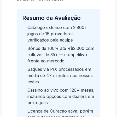
Resumo da Avaliação
Catálogo extenso com 2.800+
jogos de 15 provedores
verificados pela equipe
Bônus de 100% até R$2.000 com
rollover de 35x — competitivo
frente ao mercado
Saques via PIX processados em
média de 47 minutos nos nossos
testes
Cassino ao vivo com 120+ mesas,
incluindo opções com dealers em
português
Licença de Curaçao ativa, porém