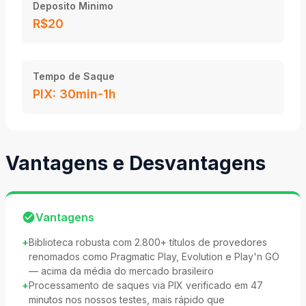
Deposito Minimo
R$20
Tempo de Saque
PIX: 30min-1h
Vantagens e Desvantagens
Vantagens
Biblioteca robusta com 2.800+ títulos de provedores
renomados como Pragmatic Play, Evolution e Play'n GO
— acima da média do mercado brasileiro
Processamento de saques via PIX verificado em 47
minutos nos nossos testes, mais rápido que