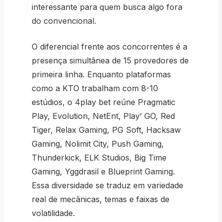
interessante para quem busca algo fora
do convencional.
O diferencial frente aos concorrentes é a
presença simultânea de 15 provedores de
primeira linha. Enquanto plataformas
como a KTO trabalham com 8-10
estúdios, o 4play bet reúne Pragmatic
Play, Evolution, NetEnt, Play’ GO, Red
Tiger, Relax Gaming, PG Soft, Hacksaw
Gaming, Nolimit City, Push Gaming,
Thunderkick, ELK Studios, Big Time
Gaming, Yggdrasil e Blueprint Gaming.
Essa diversidade se traduz em variedade
real de mecânicas, temas e faixas de
volatilidade.