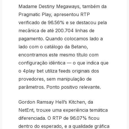
Madame Destiny Megaways, também da
Pragmatic Play, apresentou RTP
verificado de 96.56% e se destacou pela
mecânica de até 200.704 linhas de
pagamento. Quando colocamos lado a
lado com o catálogo da Betano,
encontramos este mesmo título com
configuração idêntica — o que indica que
o 4play bet utiliza feeds originais dos
provedores, sem manipulação de
parâmetros. Ponto positivo relevante.
Gordon Ramsay Hell’s Kitchen, da
NetEnt, trouxe uma experiência temática
diferenciada. O RTP de 96.07% ficou
dentro do esperado, e a qualidade gráfica