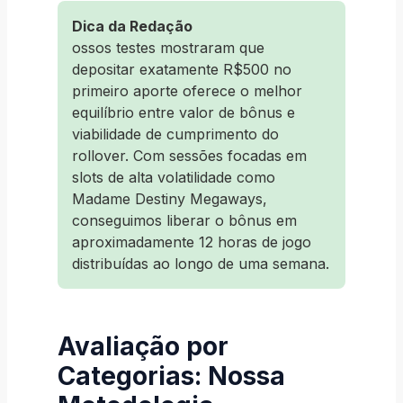
Dica da Redação
ossos testes mostraram que
depositar exatamente R$500 no
primeiro aporte oferece o melhor
equilíbrio entre valor de bônus e
viabilidade de cumprimento do
rollover. Com sessões focadas em
slots de alta volatilidade como
Madame Destiny Megaways,
conseguimos liberar o bônus em
aproximadamente 12 horas de jogo
distribuídas ao longo de uma semana.
Avaliação por
Categorias: Nossa