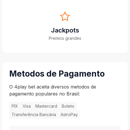
Jackpots
Premios grandes
Metodos de Pagamento
O 4play bet aceita diversos metodos de
pagamento populares no Brasil:
PIX
Visa
Mastercard
Boleto
Transferência Bancária
AstroPay