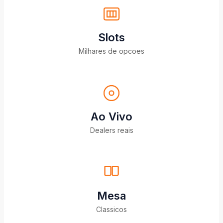
Slots
Milhares de opcoes
Ao Vivo
Dealers reais
Mesa
Classicos