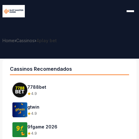
HOT
Home
›
Cassinos
›
4play bet
Cassinos Recomendados
7788bet
4.9
gtwin
4.9
9fgame 2026
4.9