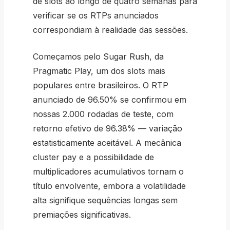
de slots ao longo de quatro semanas para
verificar se os RTPs anunciados
correspondiam à realidade das sessões.
Começamos pelo Sugar Rush, da
Pragmatic Play, um dos slots mais
populares entre brasileiros. O RTP
anunciado de 96.50% se confirmou em
nossas 2.000 rodadas de teste, com
retorno efetivo de 96.38% — variação
estatisticamente aceitável. A mecânica
cluster pay e a possibilidade de
multiplicadores acumulativos tornam o
título envolvente, embora a volatilidade
alta signifique sequências longas sem
premiações significativas.