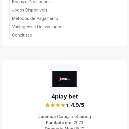
Bonus e Promocoes
Jogos Disponiveis
Metodos de Pagamento
Vantagens e Desvantagens
Conclusao
4play bet
4.9/5
Licenca:
Curaçao eGaming
Fundado em:
2023
Deposito Min:
R$20