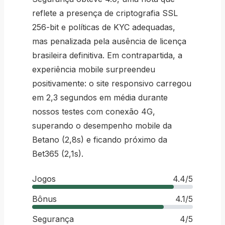
reflete a presença de criptografia SSL
256-bit e políticas de KYC adequadas,
mas penalizada pela ausência de licença
brasileira definitiva. Em contrapartida, a
experiência mobile surpreendeu
positivamente: o site responsivo carregou
em 2,3 segundos em média durante
nossos testes com conexão 4G,
superando o desempenho mobile da
Betano (2,8s) e ficando próximo da
Bet365 (2,1s).
Jogos
4.4/5
Bônus
4.1/5
Segurança
4/5