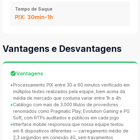
Tempo de Saque
PIX: 30min-1h
Vantagens e Desvantagens
Vantagens
Processamento PIX entre 30 e 60 minutos verificado em
múltiplos testes realizados pela equipe, bem acima da
média de mercado que costuma variar entre 1h e 4h
Catálogo com mais de 3.000 títulos de provedores
renomados como Pragmatic Play, Evolution Gaming e PG
Soft, com RTPs auditados e públicos em cada jogo
Interface mobile responsiva que nossa equipe testou
em 8 dispositivos diferentes — carregamento médio de
2,3 segundos em conexão 4G, sem travamentos