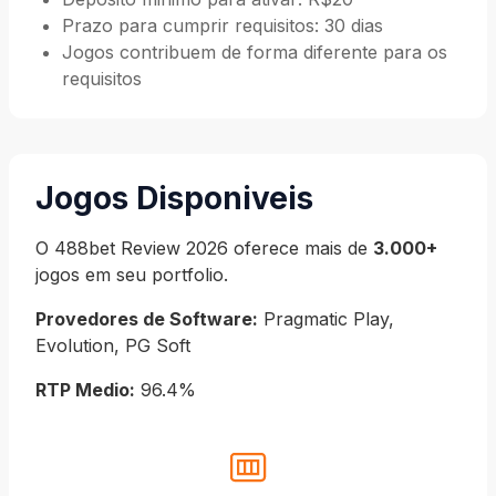
Prazo para cumprir requisitos: 30 dias
Jogos contribuem de forma diferente para os
requisitos
Jogos Disponiveis
O 488bet Review 2026 oferece mais de
3.000+
jogos em seu portfolio.
Provedores de Software:
Pragmatic Play,
Evolution, PG Soft
RTP Medio:
96.4%