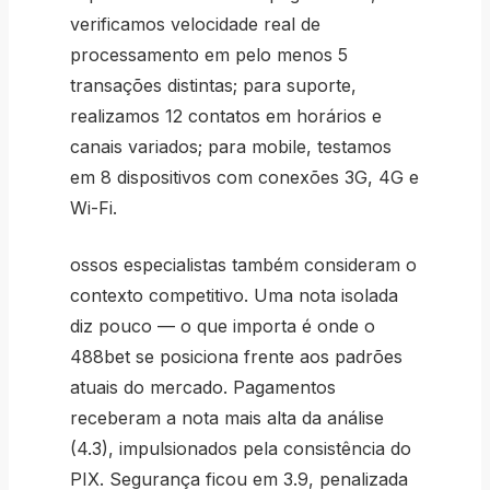
verificamos velocidade real de
processamento em pelo menos 5
transações distintas; para suporte,
realizamos 12 contatos em horários e
canais variados; para mobile, testamos
em 8 dispositivos com conexões 3G, 4G e
Wi-Fi.
ossos especialistas também consideram o
contexto competitivo. Uma nota isolada
diz pouco — o que importa é onde o
488bet se posiciona frente aos padrões
atuais do mercado. Pagamentos
receberam a nota mais alta da análise
(4.3), impulsionados pela consistência do
PIX. Segurança ficou em 3.9, penalizada