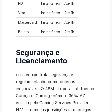
PIX
Instantâneo
Até 1h
Visa
Instantâneo
Até 1h
Mastercard
Instantâneo
Até 1h
Boleto
Instantâneo
Até 1h
Segurança e
Licenciamento
ossa equipe trata segurança e
regulamentação como critérios
inegociáveis. O 488bet opera sob licença
Curaçao eGaming (número 365/JAZ),
emitida pela Gaming Services Provider
N.V. — uma das jurisdições mais antigas