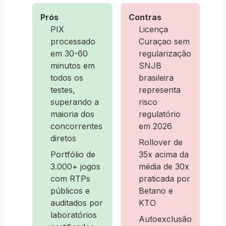
Prós
Contras
PIX
Licença
processado
Curaçao sem
em 30-60
regularização
minutos em
SNJB
todos os
brasileira
testes,
representa
superando a
risco
maioria dos
regulatório
concorrentes
em 2026
diretos
Rollover de
Portfólio de
35x acima da
3.000+ jogos
média de 30x
com RTPs
praticada por
públicos e
Betano e
auditados por
KTO
laboratórios
Autoexclusão