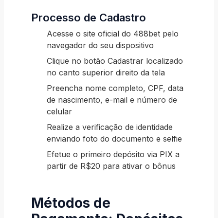
Processo de Cadastro
Acesse o site oficial do 488bet pelo
navegador do seu dispositivo
Clique no botão Cadastrar localizado
no canto superior direito da tela
Preencha nome completo, CPF, data
de nascimento, e-mail e número de
celular
Realize a verificação de identidade
enviando foto do documento e selfie
Efetue o primeiro depósito via PIX a
partir de R$20 para ativar o bônus
Métodos de