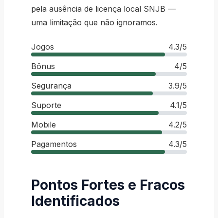
pela ausência de licença local SNJB —
uma limitação que não ignoramos.
Jogos
4.3/5
Bônus
4/5
Segurança
3.9/5
Suporte
4.1/5
Mobile
4.2/5
Pagamentos
4.3/5
Pontos Fortes e Fracos
Identificados