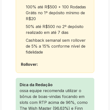
100% até R$500 + 100 Rodadas
Grátis no 1º depósito mínimo de
R$20
50% até R$500 no 2º depósito
realizado em até 7 dias
Cashback semanal sem rollover
de 5% a 15% conforme nível de
fidelidade
Rollover:
Dica da Redação
ossa equipe recomenda utilizar o
bônus de boas-vindas focando em
slots com RTP acima de 96%, como
The Wish Master (96.63%) e Finn