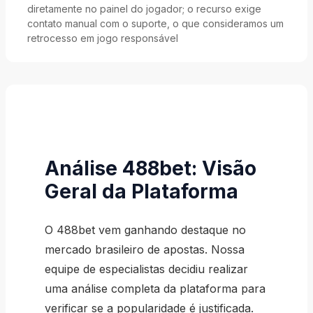
diretamente no painel do jogador; o recurso exige
contato manual com o suporte, o que consideramos um
retrocesso em jogo responsável
Análise 488bet: Visão
Geral da Plataforma
O 488bet vem ganhando destaque no
mercado brasileiro de apostas. Nossa
equipe de especialistas decidiu realizar
uma análise completa da plataforma para
verificar se a popularidade é justificada.