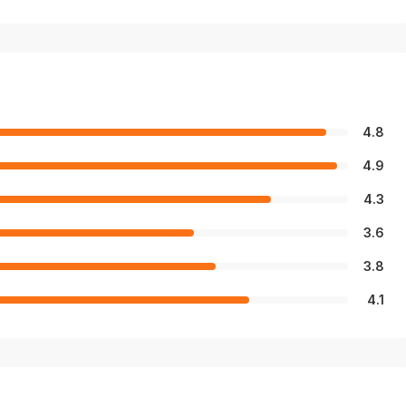
4.8
4.9
4.3
3.6
3.8
4.1