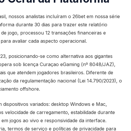
il, nossos analistas incluíram o 26bet em nossa série
forma durante 30 dias para trazer este relatório
 de jogo, processou 12 transações financeiras e
para avaliar cada aspecto operacional.
23, posicionando-se como alternativa aos gigantes
a opera sob licença Curaçao eGaming (nº 8048/JAZ),
s que atendem jogadores brasileiros. Diferente de
zação da regulamentação nacional (Lei 14.790/2023), o
ciamento offshore.
m dispositivos variados: desktop Windows e Mac,
os velocidade de carregamento, estabilidade durante
em jogos ao vivo e responsividade da interface.
 termos de serviço e políticas de privacidade para