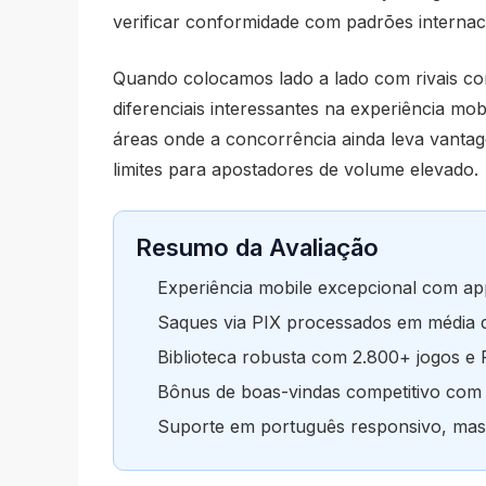
verificar conformidade com padrões internac
Quando colocamos lado a lado com rivais co
diferenciais interessantes na experiência mob
áreas onde a concorrência ainda leva vantag
limites para apostadores de volume elevado.
Resumo da Avaliação
Experiência mobile excepcional com app
Saques via PIX processados em média d
Biblioteca robusta com 2.800+ jogos e
Bônus de boas-vindas competitivo com 
Suporte em português responsivo, mas 