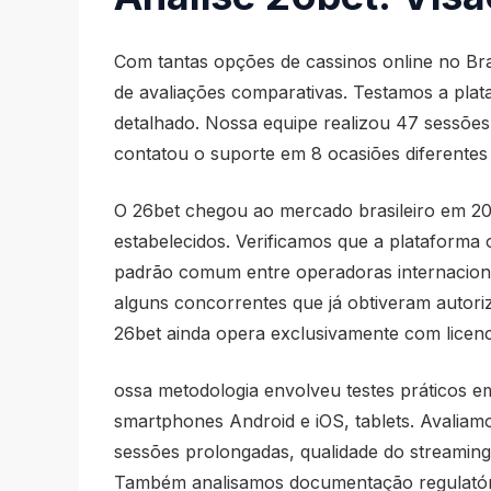
Com tantas opções de cassinos online no Bras
de avaliações comparativas. Testamos a plata
detalhado. Nossa equipe realizou 47 sessões
contatou o suporte em 8 ocasiões diferentes 
O 26bet chegou ao mercado brasileiro em 20
estabelecidos. Verificamos que a plataform
padrão comum entre operadoras internacionai
alguns concorrentes que já obtiveram autori
26bet ainda opera exclusivamente com licen
ossa metodologia envolveu testes práticos e
smartphones Android e iOS, tablets. Avaliam
sessões prolongadas, qualidade do streaming 
Também analisamos documentação regulatória,