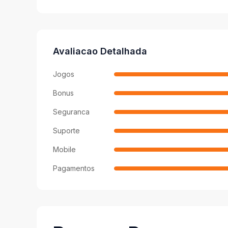
Avaliacao Detalhada
Jogos
Bonus
Seguranca
Suporte
Mobile
Pagamentos