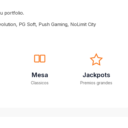
 portfolio.
olution, PG Soft, Push Gaming, NoLimit City
Mesa
Jackpots
Classicos
Premios grandes