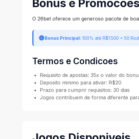
Bonus e Promocoe
O 26bet oferece um generoso pacote de boa
Bonus Principal:
100% até R$1.500 + 50 Ro
Termos e Condicoes
Requisito de apostas: 35x o valor do bonu
Deposito minimo para ativar: R$20
Prazo para cumprir requisitos: 30 dias
Jogos contribuem de forma diferente para
Jogos Disponiveis