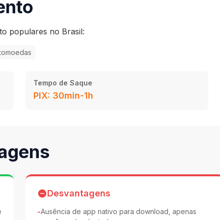
ento
o populares no Brasil:
ptomoedas
Tempo de Saque
PIX: 30min-1h
tagens
Desvantagens
e
Ausência de app nativo para download, apenas