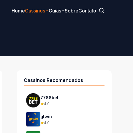
HOT
Home
Cassinos
Guias
Sobre
Contato
Cassinos Recomendados
7788bet
4.9
gtwin
4.9