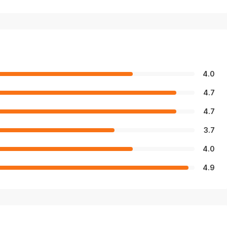
4.0
4.7
4.7
3.7
4.0
4.9