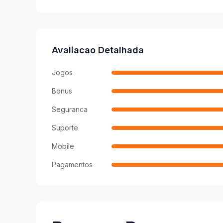
Avaliacao Detalhada
Jogos
Bonus
Seguranca
Suporte
Mobile
Pagamentos