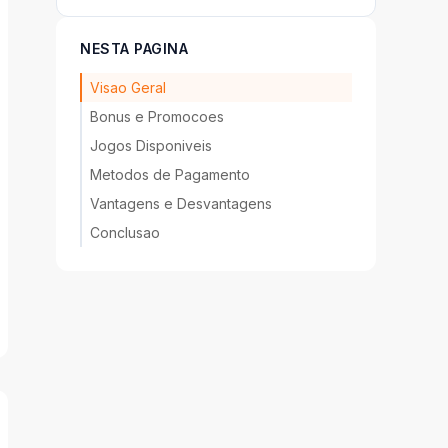
NESTA PAGINA
Visao Geral
Bonus e Promocoes
Jogos Disponiveis
Metodos de Pagamento
Vantagens e Desvantagens
Conclusao