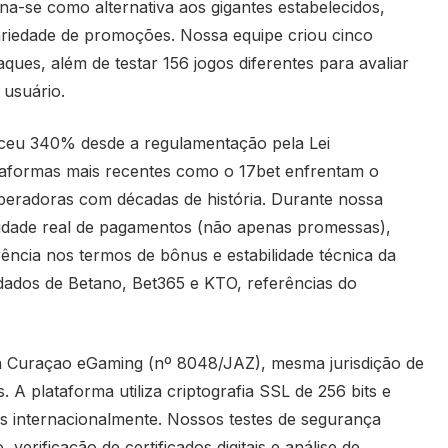
na-se como alternativa aos gigantes estabelecidos,
riedade de promoções. Nossa equipe criou cinco
aques, além de testar 156 jogos diferentes para avaliar
 usuário.
esceu 340% desde a regulamentação pela Lei
ataformas mais recentes como o 17bet enfrentam o
 operadoras com décadas de história. Durante nossa
cidade real de pagamentos (não apenas promessas),
ência nos termos de bônus e estabilidade técnica da
ados de Betano, Bet365 e KTO, referências do
da Curaçao eGaming (nº 8048/JAZ), mesma jurisdição de
. A plataforma utiliza criptografia SSL de 256 bits e
s internacionalmente. Nossos testes de segurança
 verificação de certificados digitais e análise de