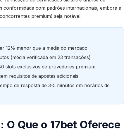
icam conformidade com padrões internacionais, embora a
concorrentes premium) seja notável.
ver 12% menor que a média do mercado
tos (média verificada em 23 transações)
340 slots exclusivos de provedores premium
m requisitos de apostas adicionais
empo de resposta de 3-5 minutos em horários de
 O Que o 17bet Oferece