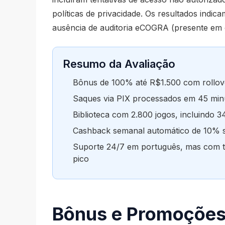
políticas de privacidade. Os resultados ind
ausência de auditoria eCOGRA (presente em 
Resumo da Avaliação
Bônus de 100% até R$1.500 com rollo
Saques via PIX processados em 45 minu
Biblioteca com 2.800 jogos, incluindo 
Cashback semanal automático de 10% se
Suporte 24/7 em português, mas com t
pico
Bônus e Promoções: