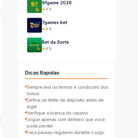
9fgame 2026
4.9
7games bet
4.9
Bet da Sorte
4.9
Dicas Rapidas
Sempre leia os termos e condicoes dos
bonus
Defina um limite de deposito antes de
jogar
Verifique a licenca do cassino
Jogue apenas com dinheiro que voce
pode perder
Faca pausas regulares durante o jogo