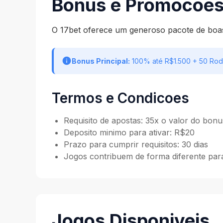
Bonus e Promocoe
O 17bet oferece um generoso pacote de boas
Bonus Principal:
100% até R$1.500 + 50 Ro
Termos e Condicoes
Requisito de apostas: 35x o valor do bonu
Deposito minimo para ativar: R$20
Prazo para cumprir requisitos: 30 dias
Jogos contribuem de forma diferente para
Jogos Disponiveis