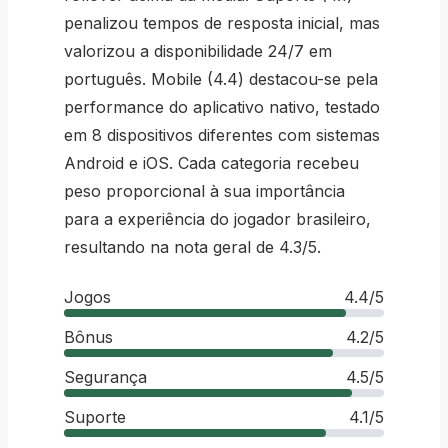
penalizou tempos de resposta inicial, mas
valorizou a disponibilidade 24/7 em
português. Mobile (4.4) destacou-se pela
performance do aplicativo nativo, testado
em 8 dispositivos diferentes com sistemas
Android e iOS. Cada categoria recebeu
peso proporcional à sua importância
para a experiência do jogador brasileiro,
resultando na nota geral de 4.3/5.
Jogos
4.4/5
Bônus
4.2/5
Segurança
4.5/5
Suporte
4.1/5