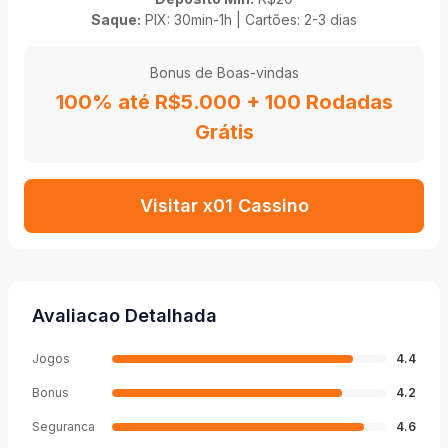
Saque:
PIX: 30min-1h | Cartões: 2-3 dias
Bonus de Boas-vindas
100% até R$5.000 + 100 Rodadas
Grátis
Visitar x01 Cassino
Avaliacao Detalhada
Jogos
4.4
Bonus
4.2
Seguranca
4.6