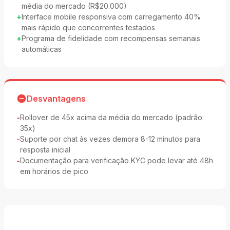
média do mercado (R$20.000)
Interface mobile responsiva com carregamento 40%
mais rápido que concorrentes testados
Programa de fidelidade com recompensas semanais
automáticas
Desvantagens
Rollover de 45x acima da média do mercado (padrão:
35x)
Suporte por chat às vezes demora 8-12 minutos para
resposta inicial
Documentação para verificação KYC pode levar até 48h
em horários de pico