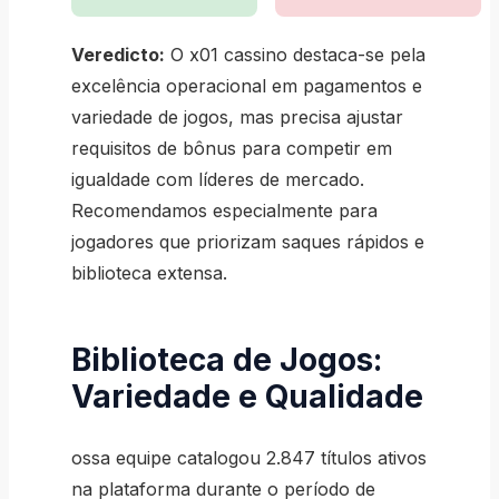
Veredicto:
O x01 cassino destaca-se pela
excelência operacional em pagamentos e
variedade de jogos, mas precisa ajustar
requisitos de bônus para competir em
igualdade com líderes de mercado.
Recomendamos especialmente para
jogadores que priorizam saques rápidos e
biblioteca extensa.
Biblioteca de Jogos:
Variedade e Qualidade
ossa equipe catalogou 2.847 títulos ativos
na plataforma durante o período de