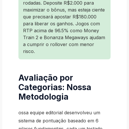
rodadas. Deposite R$2.000 para
maximizar o bônus, mas esteja ciente
que precisará apostar R$180.000
para liberar os ganhos. Jogos com
RTP acima de 96.5% como Money
Train 2 e Bonanza Megaways ajudam
a cumprir o rollover com menor
risco.
Avaliação por
Categorias: Nossa
Metodologia
ossa equipe editorial desenvolveu um
sistema de pontuação baseado em 6
pilares fundamentais, cada um testado