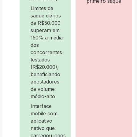
primeiro saque
Limites de
saque diários
de R$50.000
superam em
150% a média
dos
concorrentes
testados
(R$20.000),
beneficiando
apostadores
de volume
médio-alto
Interface
mobile com
aplicativo
nativo que
carregou jogos