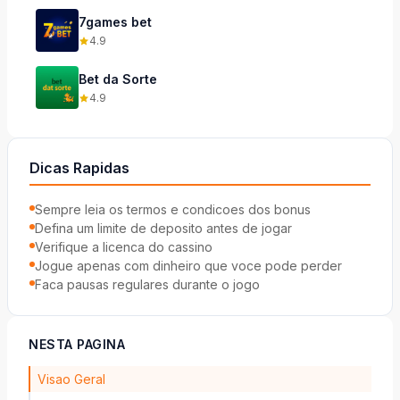
7games bet
4.9
Bet da Sorte
4.9
Dicas Rapidas
Sempre leia os termos e condicoes dos bonus
Defina um limite de deposito antes de jogar
Verifique a licenca do cassino
Jogue apenas com dinheiro que voce pode perder
Faca pausas regulares durante o jogo
NESTA PAGINA
Visao Geral