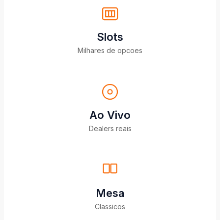
Slots
Milhares de opcoes
Ao Vivo
Dealers reais
Mesa
Classicos