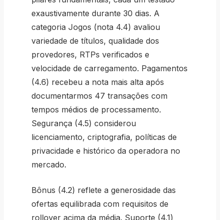
exaustivamente durante 30 dias. A
categoria Jogos (nota 4.4) avaliou
variedade de títulos, qualidade dos
provedores, RTPs verificados e
velocidade de carregamento. Pagamentos
(4.6) recebeu a nota mais alta após
documentarmos 47 transações com
tempos médios de processamento.
Segurança (4.5) considerou
licenciamento, criptografia, políticas de
privacidade e histórico da operadora no
mercado.
Bônus (4.2) reflete a generosidade das
ofertas equilibrada com requisitos de
rollover acima da média. Suporte (4.1)