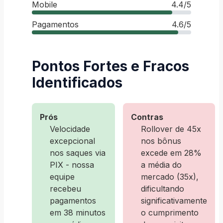
Mobile
4.4/5
Pagamentos
4.6/5
Pontos Fortes e Fracos
Identificados
Prós
Contras
Velocidade
Rollover de 45x
excepcional
nos bônus
nos saques via
excede em 28%
PIX - nossa
a média do
equipe
mercado (35x),
recebeu
dificultando
pagamentos
significativamente
em 38 minutos
o cumprimento