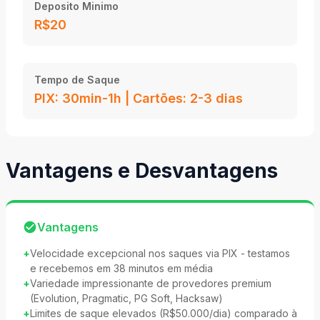
Deposito Minimo
R$20
Tempo de Saque
PIX: 30min-1h | Cartões: 2-3 dias
Vantagens e Desvantagens
Vantagens
Velocidade excepcional nos saques via PIX - testamos
e recebemos em 38 minutos em média
Variedade impressionante de provedores premium
(Evolution, Pragmatic, PG Soft, Hacksaw)
Limites de saque elevados (R$50.000/dia) comparado à