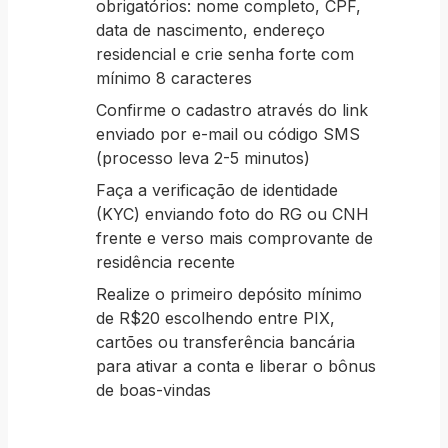
obrigatórios: nome completo, CPF,
data de nascimento, endereço
residencial e crie senha forte com
mínimo 8 caracteres
Confirme o cadastro através do link
enviado por e-mail ou código SMS
(processo leva 2-5 minutos)
Faça a verificação de identidade
(KYC) enviando foto do RG ou CNH
frente e verso mais comprovante de
residência recente
Realize o primeiro depósito mínimo
de R$20 escolhendo entre PIX,
cartões ou transferência bancária
para ativar a conta e liberar o bônus
de boas-vindas