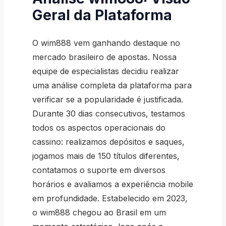
Geral da Plataforma
O wim888 vem ganhando destaque no
mercado brasileiro de apostas. Nossa
equipe de especialistas decidiu realizar
uma análise completa da plataforma para
verificar se a popularidade é justificada.
Durante 30 dias consecutivos, testamos
todos os aspectos operacionais do
cassino: realizamos depósitos e saques,
jogamos mais de 150 títulos diferentes,
contatamos o suporte em diversos
horários e avaliamos a experiência mobile
em profundidade. Estabelecido em 2023,
o wim888 chegou ao Brasil em um