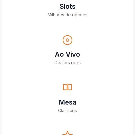
Slots
Milhares de opcoes
Ao Vivo
Dealers reais
Mesa
Classicos