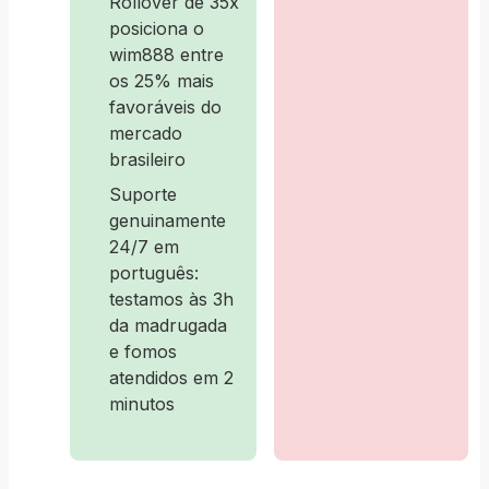
Rollover de 35x
posiciona o
wim888 entre
os 25% mais
favoráveis do
mercado
brasileiro
Suporte
genuinamente
24/7 em
português:
testamos às 3h
da madrugada
e fomos
atendidos em 2
minutos