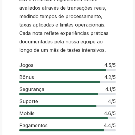
avaliados através de transações reais,
medindo tempos de processamento,
taxas aplicadas e limites operacionais.
Cada nota reflete experiências práticas
documentadas pela nossa equipe ao
longo de um mês de testes intensivos.
Jogos
4.5/5
Bônus
4.2/5
Segurança
4.1/5
Suporte
4/5
Mobile
4.6/5
Pagamentos
4.4/5