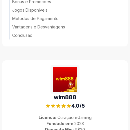
Bonus e Promocoes
Jogos Disponiveis
Metodos de Pagamento
Vantagens e Desvantagens
Conclusao
wim888
4.0/5
Licenca:
Curaçao eGaming
Fundado em:
2023
Deposito Min:
R$20