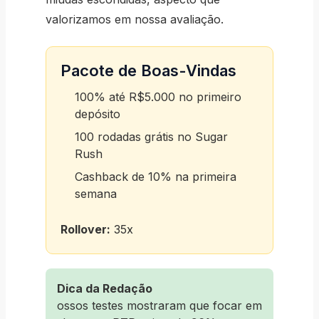
valorizamos em nossa avaliação.
Pacote de Boas-Vindas
100% até R$5.000 no primeiro
depósito
100 rodadas grátis no Sugar
Rush
Cashback de 10% na primeira
semana
Rollover:
35x
Dica da Redação
ossos testes mostraram que focar em