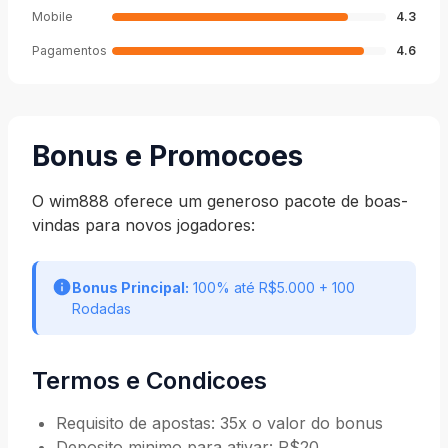
Mobile
4.3
Pagamentos
4.6
Bonus e Promocoes
O wim888 oferece um generoso pacote de boas-
vindas para novos jogadores:
Bonus Principal:
100% até R$5.000 + 100
Rodadas
Termos e Condicoes
Requisito de apostas: 35x o valor do bonus
Deposito minimo para ativar: R$20