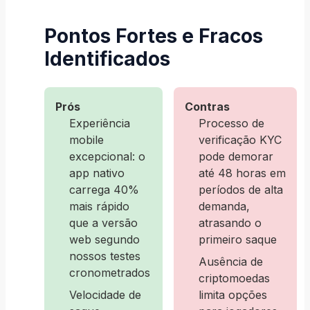
Pontos Fortes e Fracos
Identificados
Prós
Contras
Experiência
Processo de
mobile
verificação KYC
excepcional: o
pode demorar
app nativo
até 48 horas em
carrega 40%
períodos de alta
mais rápido
demanda,
que a versão
atrasando o
web segundo
primeiro saque
nossos testes
Ausência de
cronometrados
criptomoedas
Velocidade de
limita opções