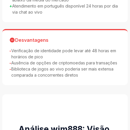
Atendimento em português disponível 24 horas por dia
via chat ao vivo
Desvantagens
Verificação de identidade pode levar até 48 horas em
horários de pico
Ausência de opções de criptomoedas para transações
Biblioteca de jogos ao vivo poderia ser mais extensa
comparada a concorrentes diretos
Análise wim888: Visão