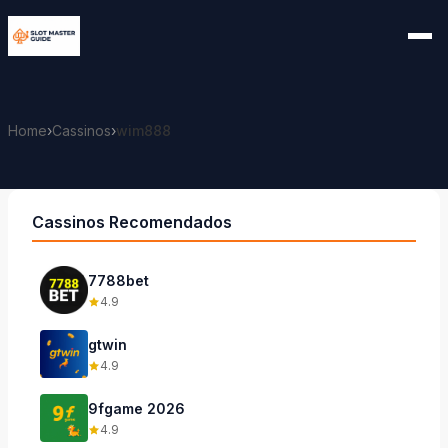
HOT
Home
›
Cassinos
›
wim888
Cassinos Recomendados
7788bet
4.9
gtwin
4.9
9fgame 2026
4.9