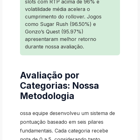
slots com RTP acima de 96% e
volatilidade média acelera o
cumprimento do rollover. Jogos
como Sugar Rush (96.50%) e
Gonzo’s Quest (95.97%)
apresentaram melhor retorno
durante nossa avaliação.
Avaliação por
Categorias: Nossa
Metodologia
ossa equipe desenvolveu um sistema de
pontuação baseado em seis pilares
fundamentais. Cada categoria recebe
nota de 0 a 5, considerando tanto