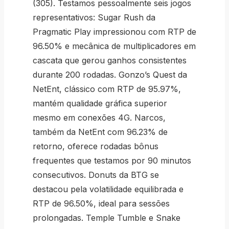
(305). Testamos pessoalmente seis jogos
representativos: Sugar Rush da
Pragmatic Play impressionou com RTP de
96.50% e mecânica de multiplicadores em
cascata que gerou ganhos consistentes
durante 200 rodadas. Gonzo’s Quest da
NetEnt, clássico com RTP de 95.97%,
mantém qualidade gráfica superior
mesmo em conexões 4G. Narcos,
também da NetEnt com 96.23% de
retorno, oferece rodadas bônus
frequentes que testamos por 90 minutos
consecutivos. Donuts da BTG se
destacou pela volatilidade equilibrada e
RTP de 96.50%, ideal para sessões
prolongadas. Temple Tumble e Snake