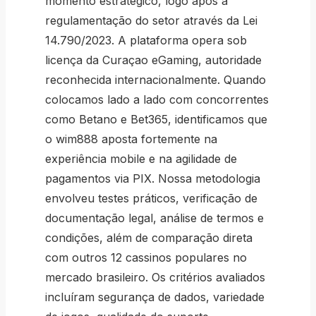
momento estratégico, logo após a
regulamentação do setor através da Lei
14.790/2023. A plataforma opera sob
licença da Curaçao eGaming, autoridade
reconhecida internacionalmente. Quando
colocamos lado a lado com concorrentes
como Betano e Bet365, identificamos que
o wim888 aposta fortemente na
experiência mobile e na agilidade de
pagamentos via PIX. Nossa metodologia
envolveu testes práticos, verificação de
documentação legal, análise de termos e
condições, além de comparação direta
com outros 12 cassinos populares no
mercado brasileiro. Os critérios avaliados
incluíram segurança de dados, variedade