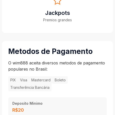
Jackpots
Premios grandes
Metodos de Pagamento
O wim888 aceita diversos metodos de pagamento
populares no Brasil:
PIX
Visa
Mastercard
Boleto
Transferência Bancária
Deposito Minimo
R$20