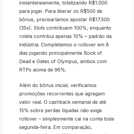
instantaneamente, totalizando R$1.000
para jogar. Para liberar os R$500 de
bônus, precisaríamos apostar R$17.500
(35x). Slots contribuem 100%, enquanto
roleta contribui apenas 10% – padrão da
indústria. Completamos o rollover em 8
dias jogando principalmente Book of
Dead e Gates of Olympus, ambos com
RTPs acima de 96%.
Além do bônus inicial, verificamos
promoções recorrentes que agregam
valor real. O cashback semanal de até
15% sobre perdas líquidas não exige
rollover – simplesmente cai na conta toda
segunda-feira. Em comparação,