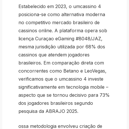
Estabelecido em 2023, o umcassino 4
posiciona-se como alternativa moderna
no competitivo mercado brasileiro de
cassinos online. A plataforma opera sob
licença Curaçao eGaming #8048/JAZ,
mesma jurisdição utilizada por 68% dos
cassinos que atendem jogadores
brasileiros. Em comparação direta com
concorrentes como Betano e LeoVegas,
verificamos que o umcassino 4 investe
significativamente em tecnologia mobile –
aspecto que se tornou decisivo para 73%
dos jogadores brasileiros segundo
pesquisa da ABRAJO 2025.
ossa metodologia envolveu criação de