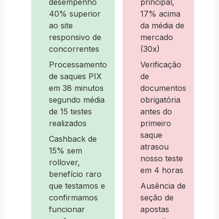
desempenho
principal,
40% superior
17% acima
ao site
da média de
responsivo de
mercado
concorrentes
(30x)
Processamento
Verificação
de saques PIX
de
em 38 minutos
documentos
segundo média
obrigatória
de 15 testes
antes do
realizados
primeiro
saque
Cashback de
atrasou
15% sem
nosso teste
rollover,
em 4 horas
benefício raro
que testamos e
Ausência de
confirmamos
seção de
funcionar
apostas