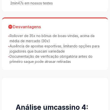
2min47s em nossos testes
Desvantagens
Rollover de 35x no bônus de boas-vindas, acima da
média de mercado (30x)
Ausência de apostas esportivas, limitando opções para
jogadores que buscam variedade
Documentação de verificação obrigatória antes do
primeiro saque pode atrasar retiradas
Análise umcassino 4: