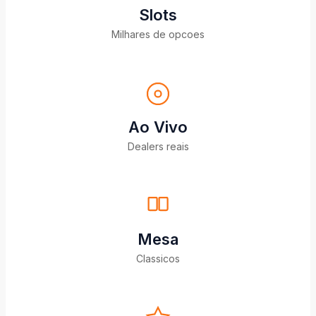
Slots
Milhares de opcoes
Ao Vivo
Dealers reais
Mesa
Classicos