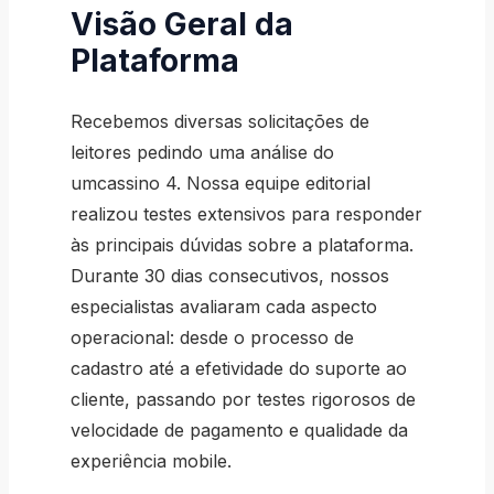
Visão Geral da
Plataforma
Recebemos diversas solicitações de
leitores pedindo uma análise do
umcassino 4. Nossa equipe editorial
realizou testes extensivos para responder
às principais dúvidas sobre a plataforma.
Durante 30 dias consecutivos, nossos
especialistas avaliaram cada aspecto
operacional: desde o processo de
cadastro até a efetividade do suporte ao
cliente, passando por testes rigorosos de
velocidade de pagamento e qualidade da
experiência mobile.