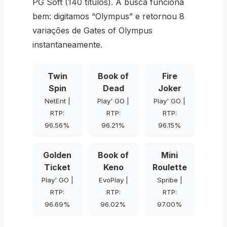
PG Soft (140 títulos). A busca funciona
bem: digitamos “Olympus” e retornou 8
variações de Gates of Olympus
instantaneamente.
Twin
Book of
Fire
Spin
Dead
Joker
NetEnt |
Play' GO |
Play' GO |
RTP:
RTP:
RTP:
96.56%
96.21%
96.15%
Golden
Book of
Mini
Ticket
Keno
Roulette
Play' GO |
EvoPlay |
Spribe |
RTP:
RTP:
RTP:
96.69%
96.02%
97.00%