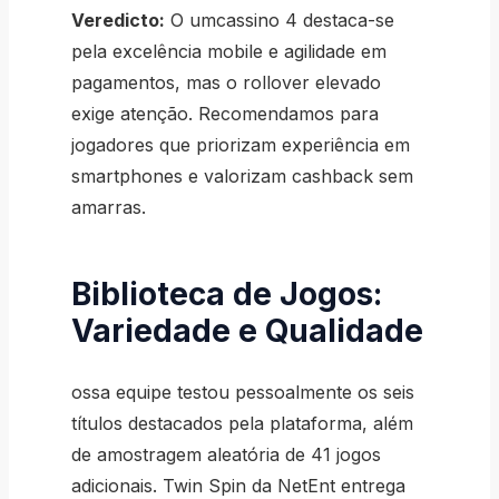
Veredicto:
O umcassino 4 destaca-se
pela excelência mobile e agilidade em
pagamentos, mas o rollover elevado
exige atenção. Recomendamos para
jogadores que priorizam experiência em
smartphones e valorizam cashback sem
amarras.
Biblioteca de Jogos:
Variedade e Qualidade
ossa equipe testou pessoalmente os seis
títulos destacados pela plataforma, além
de amostragem aleatória de 41 jogos
adicionais. Twin Spin da NetEnt entrega