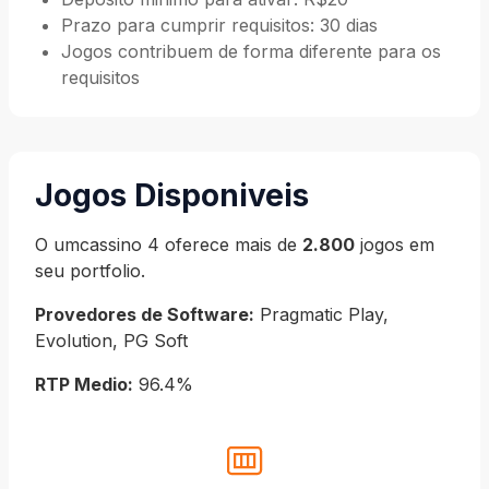
Prazo para cumprir requisitos: 30 dias
Jogos contribuem de forma diferente para os
requisitos
Jogos Disponiveis
O umcassino 4 oferece mais de
2.800
jogos em
seu portfolio.
Provedores de Software:
Pragmatic Play,
Evolution, PG Soft
RTP Medio:
96.4%