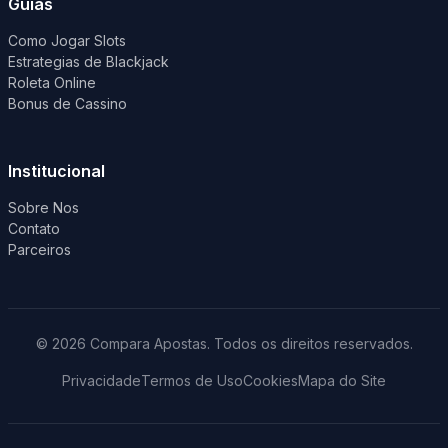
Guias
Como Jogar Slots
Estrategias de Blackjack
Roleta Online
Bonus de Cassino
Institucional
Sobre Nos
Contato
Parceiros
© 2026 Compara Apostas. Todos os direitos reservados.
Privacidade
Termos de Uso
Cookies
Mapa do Site