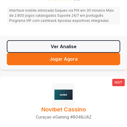
Interface mobile otimizada Saques via PIX em 30 minutos Mais
de 2.800 jogos catalogados Suporte 24/7 em português
Programa VIP com cashback Apostas esportivas integradas
Ver Analise
Jogar Agora
HOT
Novibet Cassino
Curaçao eGaming #8048/JAZ