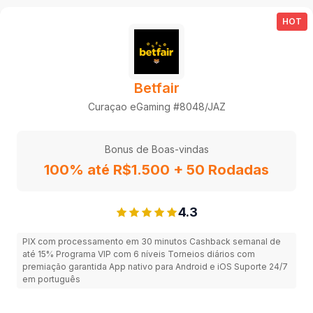
HOT
Betfair
Curaçao eGaming #8048/JAZ
Bonus de Boas-vindas
100% até R$1.500 + 50 Rodadas
4.3
PIX com processamento em 30 minutos Cashback semanal de
até 15% Programa VIP com 6 níveis Torneios diários com
premiação garantida App nativo para Android e iOS Suporte 24/7
em português