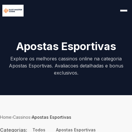
Apostas Esportivas
Explore os melhores cassinos online na categoria
Apostas Esportivas. Avaliacoes detalhadas e bonus
exclusivos.
Home
›
Cassinos
›
Apostas Esportivas
Categorias:
Todos
Apostas Esportivas