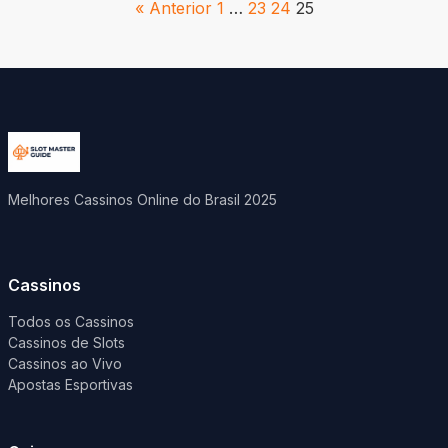
« Anterior
1
…
23
24
25
Paginação
de
posts
Melhores Cassinos Online do Brasil 2025
Cassinos
Todos os Cassinos
Cassinos de Slots
Cassinos ao Vivo
Apostas Esportivas