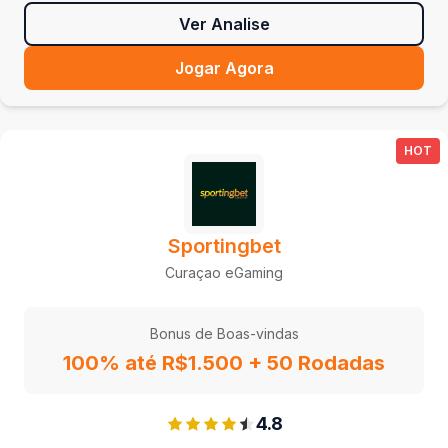
Ver Analise
Jogar Agora
HOT
Sportingbet
Curaçao eGaming
Bonus de Boas-vindas
100% até R$1.500 + 50 Rodadas
4.8