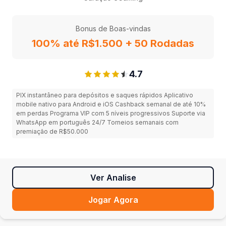
Bonus de Boas-vindas
100% até R$1.500 + 50 Rodadas
4.7
PIX instantâneo para depósitos e saques rápidos Aplicativo
mobile nativo para Android e iOS Cashback semanal de até 10%
em perdas Programa VIP com 5 níveis progressivos Suporte via
WhatsApp em português 24/7 Torneios semanais com
premiação de R$50.000
Ver Analise
Jogar Agora