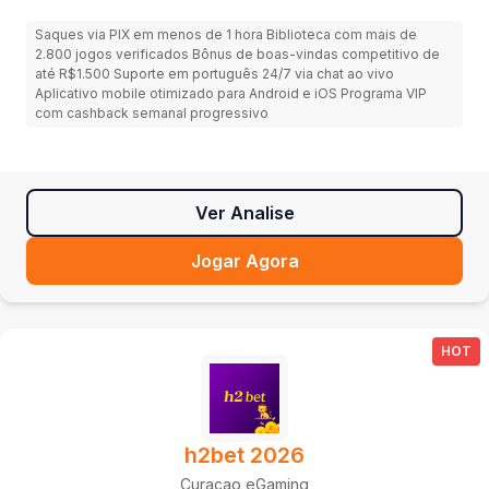
Saques via PIX em menos de 1 hora Biblioteca com mais de
2.800 jogos verificados Bônus de boas-vindas competitivo de
até R$1.500 Suporte em português 24/7 via chat ao vivo
Aplicativo mobile otimizado para Android e iOS Programa VIP
com cashback semanal progressivo
Ver Analise
Jogar Agora
HOT
h2bet 2026
Curaçao eGaming