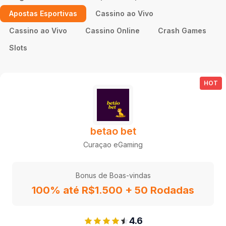
Apostas Esportivas
Cassino ao Vivo
Cassino ao Vivo
Cassino Online
Crash Games
Slots
HOT
betao bet
Curaçao eGaming
Bonus de Boas-vindas
100% até R$1.500 + 50 Rodadas
4.6