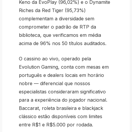
Keno da EvoPlay (96,02%) e o Dynamite
Riches da Red Tiger (95,73%)
complementam a diversidade sem
comprometer o padrão de RTP da
biblioteca, que verificamos em média
acima de 96% nos 50 títulos auditados.
O cassino ao vivo, operado pela
Evolution Gaming, conta com mesas em
português e dealers locais em horário
nobre — diferencial que nossos
especialistas consideraram significativo
para a experiência do jogador nacional.
Baccarat, roleta brasileira e blackjack
clássico estão disponíveis com limites
entre R$1 e R$5.000 por rodada.