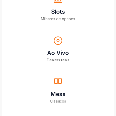
Slots
Milhares de opcoes
Ao Vivo
Dealers reais
Mesa
Classicos