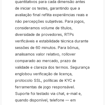
quantitativos para cada dimensão antes
de iniciar os testes, garantindo que a
avaliação final reflita experiências reais e
não percepções subjetivas. Para jogos,
consideramos volume de títulos,
diversidade de provedores, RTPs
verificáveis e estabilidade técnica durante
sessões de 60 minutos. Para bônus,
analisamos valor relativo, rollover
comparado ao mercado, prazo de
validade e clareza dos termos. Segurança
englobou verificação de licença,
protocolo SSL, políticas de KYC e
ferramentas de jogo responsável.
Suporte foi testado via chat, e-mail e,
quando disponível, telefone — em