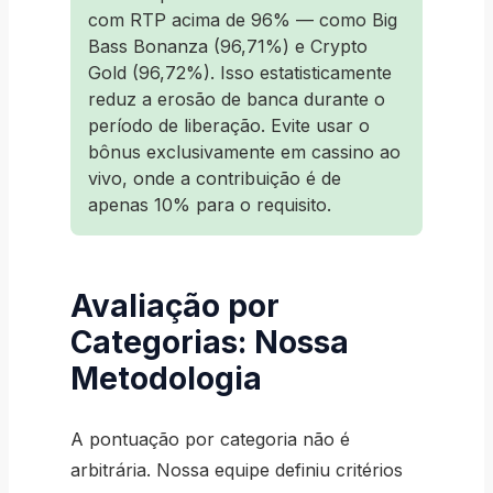
com RTP acima de 96% — como Big
Bass Bonanza (96,71%) e Crypto
Gold (96,72%). Isso estatisticamente
reduz a erosão de banca durante o
período de liberação. Evite usar o
bônus exclusivamente em cassino ao
vivo, onde a contribuição é de
apenas 10% para o requisito.
Avaliação por
Categorias: Nossa
Metodologia
A pontuação por categoria não é
arbitrária. Nossa equipe definiu critérios