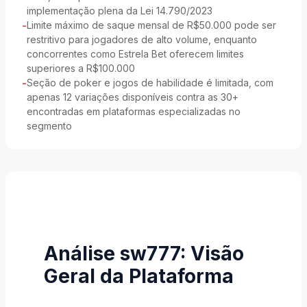
implementação plena da Lei 14.790/2023
Limite máximo de saque mensal de R$50.000 pode ser
restritivo para jogadores de alto volume, enquanto
concorrentes como Estrela Bet oferecem limites
superiores a R$100.000
Seção de poker e jogos de habilidade é limitada, com
apenas 12 variações disponíveis contra as 30+
encontradas em plataformas especializadas no
segmento
Análise sw777: Visão
Geral da Plataforma