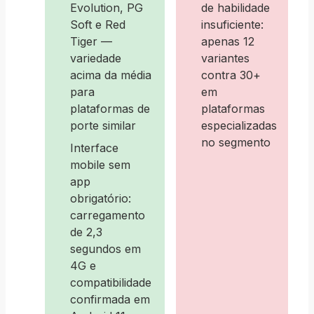
Evolution, PG
de habilidade
Soft e Red
insuficiente:
Tiger —
apenas 12
variedade
variantes
acima da média
contra 30+
para
em
plataformas de
plataformas
porte similar
especializadas
no segmento
Interface
mobile sem
app
obrigatório:
carregamento
de 2,3
segundos em
4G e
compatibilidade
confirmada em