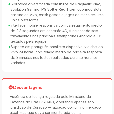
Biblioteca diversificada com títulos de Pragmatic Play,
Evolution Gaming, PG Soft e Red Tiger, cobrindo slots,
cassino ao vivo, crash games e jogos de mesa em uma
única plataforma
Interface mobile responsiva com carregamento médio
de 2,3 segundos em conexão 4G, funcionando sem
travamentos nos principais smartphones Android e iOS
testados pela equipe
Suporte em português brasileiro disponível via chat ao
vivo 24 horas, com tempo médio de primeira resposta
de 3 minutos nos testes realizados durante horários
variados
Desvantagens
Ausência de licença regulada pelo Ministério da
Fazenda do Brasil (SIGAP), operando apenas sob
jurisdição de Curaçao — situação comum no mercado
atual, mas que deve ser monitorada com a