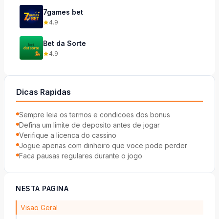
7games bet
4.9
Bet da Sorte
4.9
Dicas Rapidas
Sempre leia os termos e condicoes dos bonus
Defina um limite de deposito antes de jogar
Verifique a licenca do cassino
Jogue apenas com dinheiro que voce pode perder
Faca pausas regulares durante o jogo
NESTA PAGINA
Visao Geral