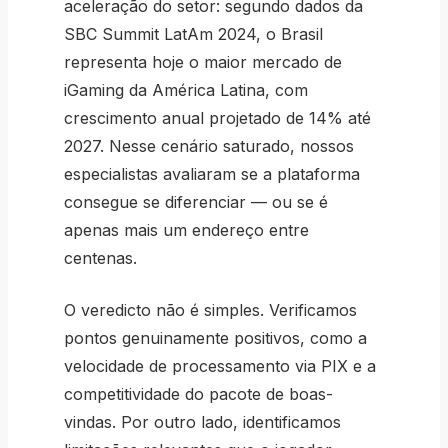
aceleração do setor: segundo dados da
SBC Summit LatAm 2024, o Brasil
representa hoje o maior mercado de
iGaming da América Latina, com
crescimento anual projetado de 14% até
2027. Nesse cenário saturado, nossos
especialistas avaliaram se a plataforma
consegue se diferenciar — ou se é
apenas mais um endereço entre
centenas.
O veredicto não é simples. Verificamos
pontos genuinamente positivos, como a
velocidade de processamento via PIX e a
competitividade do pacote de boas-
vindas. Por outro lado, identificamos