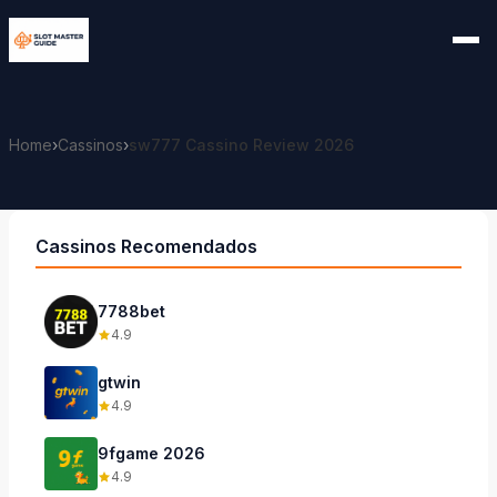
HOT
Home
›
Cassinos
›
sw777 Cassino Review 2026
Cassinos Recomendados
7788bet
4.9
gtwin
4.9
9fgame 2026
4.9