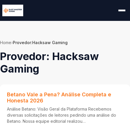
Home
›
Provedor:
Hacksaw Gaming
Provedor:
Hacksaw
Gaming
Betano Vale a Pena? Análise Completa e
Honesta 2026
Análise Betano: Visão Geral da Plataforma Recebemos
diversas solicitações de leitores pedindo uma análise do
Betano. Nossa equipe editorial realizou…